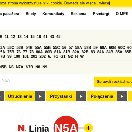
sza strona wykorzystuje pliki cookie. Dowiedz się więcej.
więcej
a pasażera
Bilety
Komunikaty
Reklama
Przetargi
O MPK
0B
11
12
13
14
15
16
41
43
45
53A
53C
53B
54B
55A
55B
55C
56
57
58A
58B
59
60A
60B
60C
60
75A
75B
76
77
78
80A
80B
81A
81B
82A
82B
83
84A
84B
85A
85B
97B
99
100
101
201
202
6.
F1
G1
G2
H
W
N5B
N6
N7A
N7B
N8
N9
a N5A
Sprawdź rozkład na d
Utrudnienia
Przystanki
Połączenia
N5A
Linia