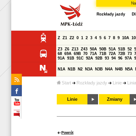
Na
Rozkłady jazdy
Dl
Z
Z1
Z2
0
1
2
3
4
5
6
7
8
9
10A
1
Z3
Z6
Z13
Z43
50A
50B
51A
51B
52
68
69A
69B
70
71A
71B
72A
72B
73
91A
91B
91C
92A
92B
93
94
96
97A
N1A
N1B
N2
N3A
N3B
N4A
N4B
N5A
Start
Rozkłady jazdy
Linie
Lini
Linie
Zmiany
Powrót