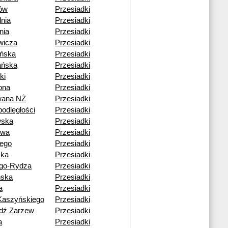
ów
Przesiadki
nia
Przesiadki
nia
Przesiadki
wicza
Przesiadki
ńska
Przesiadki
ańska
Przesiadki
ki
Przesiadki
ona
Przesiadki
wana NŻ
Przesiadki
podległości
Przesiadki
wska
Przesiadki
owa
Przesiadki
iego
Przesiadki
cka
Przesiadki
go-Rydza
Przesiadki
ńska
Przesiadki
a
Przesiadki
Kaszyńskiego
Przesiadki
dź Zarzew
Przesiadki
a
Przesiadki