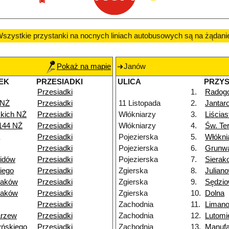
szystkie przystanki na nocnych liniach autobusowych są na żądani
Pokaż na mapie
Janów
EK
PRZESIADKI
ULICA
PRZY
Przesiadki
1.
Radog
 NŻ
Przesiadki
11 Listopada
2.
Jantar
skich NŻ
Przesiadki
Włókniarzy
3.
Liścia
144 NŻ
Przesiadki
Włókniarzy
4.
Św. Te
Przesiadki
Pojezierska
5.
Włókni
Przesiadki
Pojezierska
6.
Grunw
lidów
Przesiadki
Pojezierska
7.
Sierak
iego
Przesiadki
Zgierska
8.
Julian
raków
Przesiadki
Zgierska
9.
Sędzi
raków
Przesiadki
Zgierska
10.
Dolna
Przesiadki
Zachodnia
11.
Liman
arzew
Przesiadki
Zachodnia
12.
Lutomi
yńskiego
Przesiadki
Zachodnia
13.
Manufa