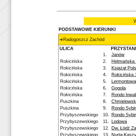
W
PODSTAWOWE KIERUNKI
Radogoszcz Zachód
ULICA
PRZYSTAN
1.
Janów
Rokicińska
2.
Hetmańska
Rokicińska
3.
Książąt Pol
Rokicińska
4.
Rokicińska 
Rokicińska
5.
Lermontowa
Rokicińska
6.
Gogola
Rokicińska
7.
Rondo Inwa
Puszkina
8.
Chmielowsk
Puszkina
9.
Rondo Sybi
Przybyszewskiego
10.
Rondo Sybi
Przybyszewskiego
11.
Lodowa
Przybyszewskiego
12.
Dw. Łódź Z
Przybyszewskiego
13.
Nurta-Kasz