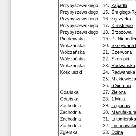
Przybyszewskiego
14.
Zapadła
Przybyszewskiego
15.
Śmigłego-R
Przybyszewskiego
16.
Łęczycka
Przybyszewskiego
17.
Kilińskiego
Przybyszewskiego
18.
Brzozowa
Piotrkowska
19.
Pl. Niepodle
Wólczańska
20.
Skrzywana
Wólczańska
21.
Czerwona
Wólczańska
22.
Skorupki
Wólczańska
23.
Radwańska
Kościuszki
24.
Radwańska
25.
Mickiewicza
26.
6 Sierpnia
Gdańska
27.
Zielona
Gdańska
28.
1 Maja
Zachodnia
29.
Legionów
Zachodnia
30.
Manufaktur
Zachodnia
31.
Lutomierska
Zachodnia
32.
Limanowski
Zgierska
33.
Dolna