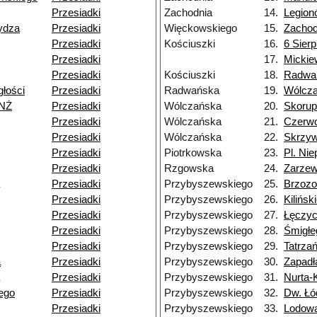
Przesiadki
Zachodnia
14.
Legion
ydza
Przesiadki
Więckowskiego
15.
Zachod
Przesiadki
Kościuszki
16.
6 Sierp
Przesiadki
17.
Mickie
Przesiadki
Kościuszki
18.
Radwa
głości
Przesiadki
Radwańska
19.
Wólcz
 NŻ
Przesiadki
Wólczańska
20.
Skorup
Przesiadki
Wólczańska
21.
Czerw
Przesiadki
Wólczańska
22.
Skrzy
Przesiadki
Piotrkowska
23.
Pl. Nie
Przesiadki
Rzgowska
24.
Zarze
Przesiadki
Przybyszewskiego
25.
Brzoz
Przesiadki
Przybyszewskiego
26.
Kilińsk
Przesiadki
Przybyszewskiego
27.
Łęczy
Przesiadki
Przybyszewskiego
28.
Śmigłe
Przesiadki
Przybyszewskiego
29.
Tatrza
a
Przesiadki
Przybyszewskiego
30.
Zapadł
Przesiadki
Przybyszewskiego
31.
Nurta-
ego
Przesiadki
Przybyszewskiego
32.
Dw. Łó
Przesiadki
Przybyszewskiego
33.
Lodow