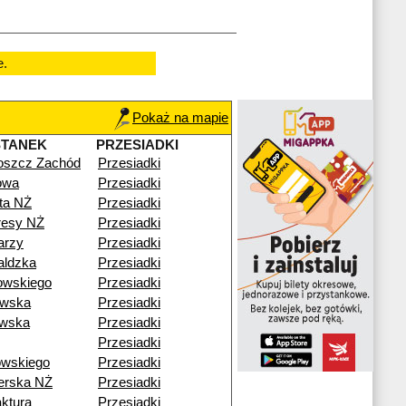
e.
Pokaż na mapie
STANEK
PRZESIADKI
oszcz Zachód
Przesiadki
owa
Przesiadki
sta NŻ
Przesiadki
resy NŻ
Przesiadki
arzy
Przesiadki
aldzka
Przesiadki
owskiego
Przesiadki
owska
Przesiadki
owska
Przesiadki
Przesiadki
owskiego
Przesiadki
erska NŻ
Przesiadki
ktura
Przesiadki