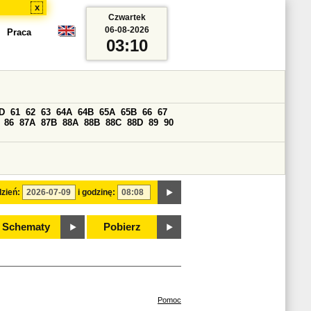
x
Czwartek
06-08-2026
Praca
03:10
D
61
62
63
64A
64B
65A
65B
66
67
86
87A
87B
88A
88B
88C
88D
89
90
zień:
i godzinę:
Schematy
Pobierz
Pomoc