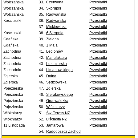
Wólczańska
33.
Czerwona
Przesiadki
Wólczańska
34.
Skorupki
Przesiadki
Wólczańska
35.
Radwańska
Przesiadki
Kościuszki
36.
Radwańska
Przesiadki
37.
Mickiewicza
Przesiadki
Kościuszki
38.
6 Sierpnia
Przesiadki
Gdańska
39.
Zielona
Przesiadki
Gdańska
40.
1 Maja
Przesiadki
Zachodnia
41.
Legionów
Przesiadki
Zachodnia
42.
Manufaktura
Przesiadki
Zachodnia
43.
Lutomierska
Przesiadki
Zachodnia
44.
Limanowskiego
Przesiadki
Zgierska
45.
Dolna
Przesiadki
Zgierska
46.
Sędziowska
Przesiadki
Pojezierska
47.
Zgierska
Przesiadki
Pojezierska
48.
Sierakowskiego
Przesiadki
Pojezierska
49.
Grunwaldzka
Przesiadki
Pojezierska
50.
Włókniarzy
Przesiadki
Włókniarzy
51.
Św. Teresy NŻ
Przesiadki
Włókniarzy
52.
Liściasta NŻ
Przesiadki
11 Listopada
53.
Jantarowa
Przesiadki
54.
Radogoszcz Zachód