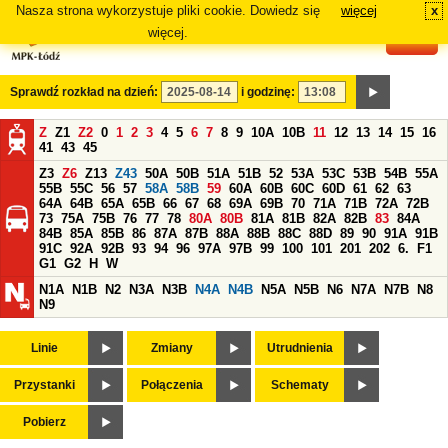
Nasza strona wykorzystuje pliki cookie. Dowiedz się
więcej
x
#
więcej.
Sprawdź rozkład na dzień:
i godzinę:
Z
Z1
Z2
0
1
2
3
4
5
6
7
8
9
10A
10B
11
12
13
14
15
16
41
43
45
Z3
Z6
Z13
Z43
50A
50B
51A
51B
52
53A
53C
53B
54B
55A
55B
55C
56
57
58A
58B
59
60A
60B
60C
60D
61
62
63
64A
64B
65A
65B
66
67
68
69A
69B
70
71A
71B
72A
72B
73
75A
75B
76
77
78
80A
80B
81A
81B
82A
82B
83
84A
84B
85A
85B
86
87A
87B
88A
88B
88C
88D
89
90
91A
91B
91C
92A
92B
93
94
96
97A
97B
99
100
101
201
202
6.
F1
G1
G2
H
W
N1A
N1B
N2
N3A
N3B
N4A
N4B
N5A
N5B
N6
N7A
N7B
N8
N9
Linie
Zmiany
Utrudnienia
Przystanki
Połączenia
Schematy
Pobierz