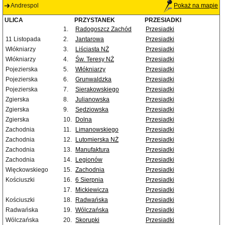
Andrespol
Pokaż na mapie
ULICA
PRZYSTANEK
PRZESIADKI
1.
Radogoszcz Zachód
Przesiadki
11 Listopada
2.
Jantarowa
Przesiadki
Włókniarzy
3.
Liściasta NŻ
Przesiadki
Włókniarzy
4.
Św. Teresy NŻ
Przesiadki
Pojezierska
5.
Włókniarzy
Przesiadki
Pojezierska
6.
Grunwaldzka
Przesiadki
Pojezierska
7.
Sierakowskiego
Przesiadki
Zgierska
8.
Julianowska
Przesiadki
Zgierska
9.
Sędziowska
Przesiadki
Zgierska
10.
Dolna
Przesiadki
Zachodnia
11.
Limanowskiego
Przesiadki
Zachodnia
12.
Lutomierska NŻ
Przesiadki
Zachodnia
13.
Manufaktura
Przesiadki
Zachodnia
14.
Legionów
Przesiadki
Więckowskiego
15.
Zachodnia
Przesiadki
Kościuszki
16.
6 Sierpnia
Przesiadki
17.
Mickiewicza
Przesiadki
Kościuszki
18.
Radwańska
Przesiadki
Radwańska
19.
Wólczańska
Przesiadki
Wólczańska
20.
Skorupki
Przesiadki