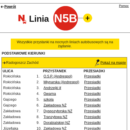
Pomoc
Powrót
N5B
Linia
Wszystkie przystanki na nocnych liniach autobusowych są na
żądanie.
PODSTAWOWE KIERUNKI
Radogoszcz Zachód
Pokaż na mapie
ULICA
PRZYSTANEK
PRZESIADKI
Rokicińska
1.
O.S.P. (Andrespol)
Przesiadki
Rokicińska
2.
Młynarska (Andrespol)
Przesiadki
Rokicińska
3.
Andrzejki #
Przesiadki
Rokicińska
4.
Gwarna
Przesiadki
Gajcego
5.
szkoła
Przesiadki
Gajcego
6.
Zakładowa NŻ
Przesiadki
Zakładowa
7.
Dyspozytorska NŻ
Przesiadki
Zakładowa
8.
Tranzytowa NŻ
Przesiadki
Zakładowa
9.
Dorabialskiej NŻ
Przesiadki
Józefiaka
10.
Zakładowa NŻ
Przesiadki