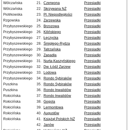
Wólczańska
21.
Czerwona
Przesiadki
Wólczańska
22.
Skrzywana NŻ
Przesiadki
Piotrkowska
23.
Pl. Niepodległości
Przesiadki
Rzgowska
24.
Zarzewska
Przesiadki
Przybyszewskiego
25.
Brzozowa
Przesiadki
Przybyszewskiego
26.
Kilińskiego
Przesiadki
Przybyszewskiego
27.
Łęczycka
Przesiadki
Przybyszewskiego
28.
Śmigłego-Rydza
Przesiadki
Przybyszewskiego
29.
Tatrzańska
Przesiadki
Przybyszewskiego
30.
Zapadła
Przesiadki
Przybyszewskiego
31.
Nurta-Kaszyńskiego
Przesiadki
Przybyszewskiego
32.
Dw. Łódź Zarzew
Przesiadki
Przybyszewskiego
33.
Lodowa
Przesiadki
Przybyszewskiego
34.
Rondo Sybiraków
Przesiadki
Puszkina
35.
Rondo Sybiraków
Przesiadki
Puszkina
36.
Rondo Inwalidów
Przesiadki
Rokicińska
37.
Rondo Inwalidów
Przesiadki
Rokicińska
38.
Gogola
Przesiadki
Rokicińska
39.
Lermontowa
Przesiadki
Rokicińska
40.
Augustów
Przesiadki
Rokicińska
41.
Książąt Polskich NŻ
Przesiadki
42.
Janów
Przesiadki