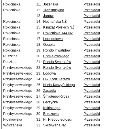
Rokicińska
11.
Józefiaka
Przesiadki
Rokicińska
12.
Transmisyjna
Przesiadki
13.
Janów
Przesiadki
Rokicińska
14.
Hetmańska NŻ
Przesiadki
Rokicińska
15.
Książąt Polskich NŻ
Przesiadki
Rokicińska
16.
Rokicińska 144 NŻ
Przesiadki
Rokicińska
17.
Lermontowa
Przesiadki
Rokicińska
18.
Gogola
Przesiadki
Rokicińska
19.
Rondo Inwalidów
Przesiadki
Puszkina
20.
Chmielowskiego
Przesiadki
Puszkina
21.
Rondo Sybiraków
Przesiadki
Przybyszewskiego
22.
Rondo Sybiraków
Przesiadki
Przybyszewskiego
23.
Lodowa
Przesiadki
Przybyszewskiego
24.
Dw. Łódź Zarzew
Przesiadki
Przybyszewskiego
25.
Nurta-Kaszyńskiego
Przesiadki
Przybyszewskiego
26.
Zapadła
Przesiadki
Przybyszewskiego
27.
Śmigłego-Rydza
Przesiadki
Przybyszewskiego
28.
Łęczycka
Przesiadki
Przybyszewskiego
29.
Kilińskiego
Przesiadki
Przybyszewskiego
30.
Brzozowa
Przesiadki
Piotrkowska
31.
Pl. Niepodległości
Przesiadki
Wólczańska
32.
Skrzywana NŻ
Przesiadki