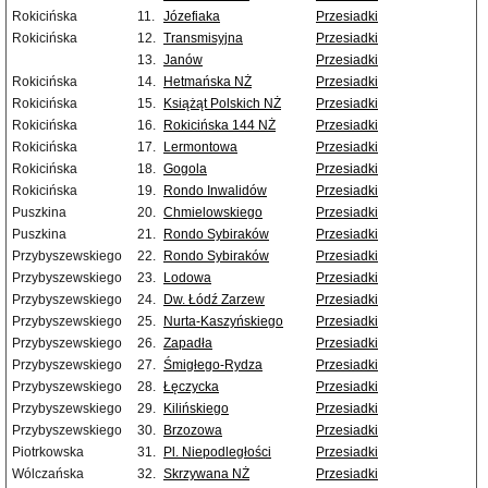
Rokicińska
11.
Józefiaka
Przesiadki
Rokicińska
12.
Transmisyjna
Przesiadki
13.
Janów
Przesiadki
Rokicińska
14.
Hetmańska NŻ
Przesiadki
Rokicińska
15.
Książąt Polskich NŻ
Przesiadki
Rokicińska
16.
Rokicińska 144 NŻ
Przesiadki
Rokicińska
17.
Lermontowa
Przesiadki
Rokicińska
18.
Gogola
Przesiadki
Rokicińska
19.
Rondo Inwalidów
Przesiadki
Puszkina
20.
Chmielowskiego
Przesiadki
Puszkina
21.
Rondo Sybiraków
Przesiadki
Przybyszewskiego
22.
Rondo Sybiraków
Przesiadki
Przybyszewskiego
23.
Lodowa
Przesiadki
Przybyszewskiego
24.
Dw. Łódź Zarzew
Przesiadki
Przybyszewskiego
25.
Nurta-Kaszyńskiego
Przesiadki
Przybyszewskiego
26.
Zapadła
Przesiadki
Przybyszewskiego
27.
Śmigłego-Rydza
Przesiadki
Przybyszewskiego
28.
Łęczycka
Przesiadki
Przybyszewskiego
29.
Kilińskiego
Przesiadki
Przybyszewskiego
30.
Brzozowa
Przesiadki
Piotrkowska
31.
Pl. Niepodległości
Przesiadki
Wólczańska
32.
Skrzywana NŻ
Przesiadki