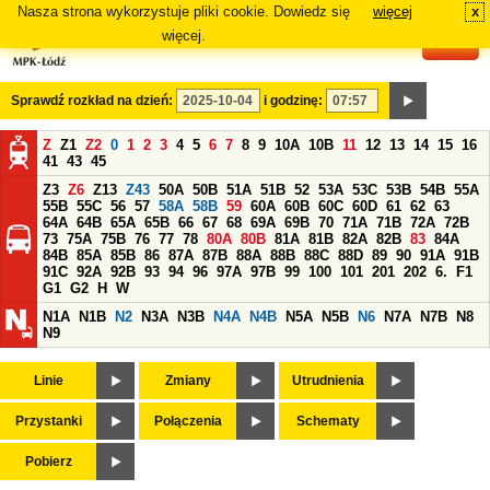
Nasza strona wykorzystuje pliki cookie. Dowiedz się
więcej
x
#
więcej.
Sprawdź rozkład na dzień:
i godzinę:
Z
Z1
Z2
0
1
2
3
4
5
6
7
8
9
10A
10B
11
12
13
14
15
16
41
43
45
Z3
Z6
Z13
Z43
50A
50B
51A
51B
52
53A
53C
53B
54B
55A
55B
55C
56
57
58A
58B
59
60A
60B
60C
60D
61
62
63
64A
64B
65A
65B
66
67
68
69A
69B
70
71A
71B
72A
72B
73
75A
75B
76
77
78
80A
80B
81A
81B
82A
82B
83
84A
84B
85A
85B
86
87A
87B
88A
88B
88C
88D
89
90
91A
91B
91C
92A
92B
93
94
96
97A
97B
99
100
101
201
202
6.
F1
G1
G2
H
W
N1A
N1B
N2
N3A
N3B
N4A
N4B
N5A
N5B
N6
N7A
N7B
N8
N9
Linie
Zmiany
Utrudnienia
Przystanki
Połączenia
Schematy
Pobierz