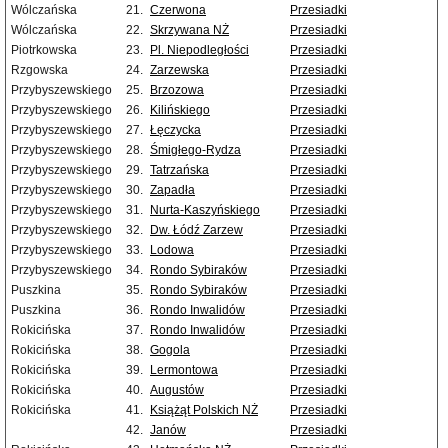
Wólczańska
21.
Czerwona
Przesiadki
Wólczańska
22.
Skrzywana NŻ
Przesiadki
Piotrkowska
23.
Pl. Niepodległości
Przesiadki
Rzgowska
24.
Zarzewska
Przesiadki
Przybyszewskiego
25.
Brzozowa
Przesiadki
Przybyszewskiego
26.
Kilińskiego
Przesiadki
Przybyszewskiego
27.
Łęczycka
Przesiadki
Przybyszewskiego
28.
Śmigłego-Rydza
Przesiadki
Przybyszewskiego
29.
Tatrzańska
Przesiadki
Przybyszewskiego
30.
Zapadła
Przesiadki
Przybyszewskiego
31.
Nurta-Kaszyńskiego
Przesiadki
Przybyszewskiego
32.
Dw. Łódź Zarzew
Przesiadki
Przybyszewskiego
33.
Lodowa
Przesiadki
Przybyszewskiego
34.
Rondo Sybiraków
Przesiadki
Puszkina
35.
Rondo Sybiraków
Przesiadki
Puszkina
36.
Rondo Inwalidów
Przesiadki
Rokicińska
37.
Rondo Inwalidów
Przesiadki
Rokicińska
38.
Gogola
Przesiadki
Rokicińska
39.
Lermontowa
Przesiadki
Rokicińska
40.
Augustów
Przesiadki
Rokicińska
41.
Książąt Polskich NŻ
Przesiadki
42.
Janów
Przesiadki