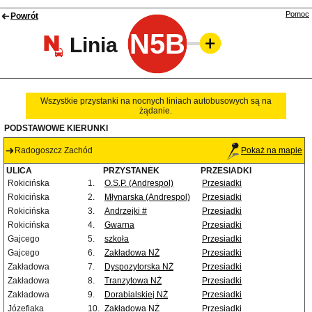
Pomoc
Powrót
N5B
Linia
Wszystkie przystanki na nocnych liniach autobusowych są na
żądanie.
PODSTAWOWE KIERUNKI
Radogoszcz Zachód
Pokaż na mapie
ULICA
PRZYSTANEK
PRZESIADKI
Rokicińska
1.
O.S.P. (Andrespol)
Przesiadki
Rokicińska
2.
Młynarska (Andrespol)
Przesiadki
Rokicińska
3.
Andrzejki #
Przesiadki
Rokicińska
4.
Gwarna
Przesiadki
Gajcego
5.
szkoła
Przesiadki
Gajcego
6.
Zakładowa NŻ
Przesiadki
Zakładowa
7.
Dyspozytorska NŻ
Przesiadki
Zakładowa
8.
Tranzytowa NŻ
Przesiadki
Zakładowa
9.
Dorabialskiej NŻ
Przesiadki
Józefiaka
10.
Zakładowa NŻ
Przesiadki