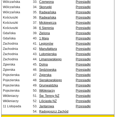
Wólczańska
33.
Czerwona
Przesiadki
Wólczańska
34.
Skorupki
Przesiadki
Wólczańska
35.
Radwańska
Przesiadki
Kościuszki
36.
Radwańska
Przesiadki
Kościuszki
37.
Mickiewicza
Przesiadki
Kościuszki
38.
6 Sierpnia
Przesiadki
Gdańska
39.
Zielona
Przesiadki
Gdańska
40.
1 Maja
Przesiadki
Zachodnia
41.
Legionów
Przesiadki
Zachodnia
42.
Manufaktura
Przesiadki
Zachodnia
43.
Lutomierska
Przesiadki
Zachodnia
44.
Limanowskiego
Przesiadki
Zgierska
45.
Dolna
Przesiadki
Zgierska
46.
Sędziowska
Przesiadki
Pojezierska
47.
Zgierska
Przesiadki
Pojezierska
48.
Sierakowskiego
Przesiadki
Pojezierska
49.
Grunwaldzka
Przesiadki
Pojezierska
50.
Włókniarzy
Przesiadki
Włókniarzy
51.
Św. Teresy NŻ
Przesiadki
Włókniarzy
52.
Liściasta NŻ
Przesiadki
11 Listopada
53.
Jantarowa
Przesiadki
54.
Radogoszcz Zachód