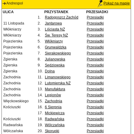
Andrespol
Pokaż na mapie
ULICA
PRZYSTANEK
PRZESIADKI
1.
Radogoszcz Zachód
Przesiadki
11 Listopada
2.
Jantarowa
Przesiadki
Włókniarzy
3.
Liściasta NŻ
Przesiadki
Włókniarzy
4.
Św. Teresy NŻ
Przesiadki
Pojezierska
5.
Włókniarzy
Przesiadki
Pojezierska
6.
Grunwaldzka
Przesiadki
Pojezierska
7.
Sierakowskiego
Przesiadki
Zgierska
8.
Julianowska
Przesiadki
Zgierska
9.
Sędziowska
Przesiadki
Zgierska
10.
Dolna
Przesiadki
Zachodnia
11.
Limanowskiego
Przesiadki
Zachodnia
12.
Lutomierska NŻ
Przesiadki
Zachodnia
13.
Manufaktura
Przesiadki
Zachodnia
14.
Legionów
Przesiadki
Więckowskiego
15.
Zachodnia
Przesiadki
Kościuszki
16.
6 Sierpnia
Przesiadki
17.
Mickiewicza
Przesiadki
Kościuszki
18.
Radwańska
Przesiadki
Radwańska
19.
Wólczańska
Przesiadki
Wólczańska
20.
Skorupki
Przesiadki