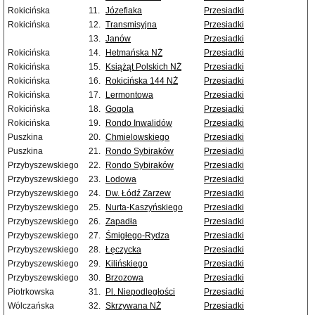
Rokicińska
11.
Józefiaka
Przesiadki
Rokicińska
12.
Transmisyjna
Przesiadki
13.
Janów
Przesiadki
Rokicińska
14.
Hetmańska NŻ
Przesiadki
Rokicińska
15.
Książąt Polskich NŻ
Przesiadki
Rokicińska
16.
Rokicińska 144 NŻ
Przesiadki
Rokicińska
17.
Lermontowa
Przesiadki
Rokicińska
18.
Gogola
Przesiadki
Rokicińska
19.
Rondo Inwalidów
Przesiadki
Puszkina
20.
Chmielowskiego
Przesiadki
Puszkina
21.
Rondo Sybiraków
Przesiadki
Przybyszewskiego
22.
Rondo Sybiraków
Przesiadki
Przybyszewskiego
23.
Lodowa
Przesiadki
Przybyszewskiego
24.
Dw. Łódź Zarzew
Przesiadki
Przybyszewskiego
25.
Nurta-Kaszyńskiego
Przesiadki
Przybyszewskiego
26.
Zapadła
Przesiadki
Przybyszewskiego
27.
Śmigłego-Rydza
Przesiadki
Przybyszewskiego
28.
Łęczycka
Przesiadki
Przybyszewskiego
29.
Kilińskiego
Przesiadki
Przybyszewskiego
30.
Brzozowa
Przesiadki
Piotrkowska
31.
Pl. Niepodległości
Przesiadki
Wólczańska
32.
Skrzywana NŻ
Przesiadki