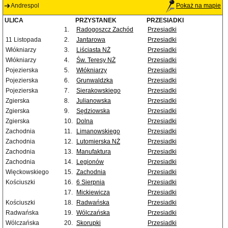
Andrespol
Pokaż na mapie
ULICA
PRZYSTANEK
PRZESIADKI
1.
Radogoszcz Zachód
Przesiadki
11 Listopada
2.
Jantarowa
Przesiadki
Włókniarzy
3.
Liściasta NŻ
Przesiadki
Włókniarzy
4.
Św. Teresy NŻ
Przesiadki
Pojezierska
5.
Włókniarzy
Przesiadki
Pojezierska
6.
Grunwaldzka
Przesiadki
Pojezierska
7.
Sierakowskiego
Przesiadki
Zgierska
8.
Julianowska
Przesiadki
Zgierska
9.
Sędziowska
Przesiadki
Zgierska
10.
Dolna
Przesiadki
Zachodnia
11.
Limanowskiego
Przesiadki
Zachodnia
12.
Lutomierska NŻ
Przesiadki
Zachodnia
13.
Manufaktura
Przesiadki
Zachodnia
14.
Legionów
Przesiadki
Więckowskiego
15.
Zachodnia
Przesiadki
Kościuszki
16.
6 Sierpnia
Przesiadki
17.
Mickiewicza
Przesiadki
Kościuszki
18.
Radwańska
Przesiadki
Radwańska
19.
Wólczańska
Przesiadki
Wólczańska
20.
Skorupki
Przesiadki