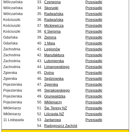
Wólczańska
33.
Czerwona
Przesiadki
Wólczańska
34.
Skorupki
Przesiadki
Wólczańska
35.
Radwańska
Przesiadki
Kościuszki
36.
Radwańska
Przesiadki
Kościuszki
37.
Mickiewicza
Przesiadki
Kościuszki
38.
6 Sierpnia
Przesiadki
Gdańska
39.
Zielona
Przesiadki
Gdańska
40.
1 Maja
Przesiadki
Zachodnia
41.
Legionów
Przesiadki
Zachodnia
42.
Manufaktura
Przesiadki
Zachodnia
43.
Lutomierska
Przesiadki
Zachodnia
44.
Limanowskiego
Przesiadki
Zgierska
45.
Dolna
Przesiadki
Zgierska
46.
Sędziowska
Przesiadki
Pojezierska
47.
Zgierska
Przesiadki
Pojezierska
48.
Sierakowskiego
Przesiadki
Pojezierska
49.
Grunwaldzka
Przesiadki
Pojezierska
50.
Włókniarzy
Przesiadki
Włókniarzy
51.
Św. Teresy NŻ
Przesiadki
Włókniarzy
52.
Liściasta NŻ
Przesiadki
11 Listopada
53.
Jantarowa
Przesiadki
54.
Radogoszcz Zachód