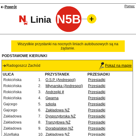
Pomoc
Powrót
N5B
Linia
Wszystkie przystanki na nocnych liniach autobusowych są na
żądanie.
PODSTAWOWE KIERUNKI
Radogoszcz Zachód
Pokaż na mapie
ULICA
PRZYSTANEK
PRZESIADKI
Rokicińska
1.
O.S.P. (Andrespol)
Przesiadki
Rokicińska
2.
Młynarska (Andrespol)
Przesiadki
Rokicińska
3.
Andrzejki #
Przesiadki
Rokicińska
4.
Gwarna
Przesiadki
Gajcego
5.
szkoła
Przesiadki
Gajcego
6.
Zakładowa NŻ
Przesiadki
Zakładowa
7.
Dyspozytorska NŻ
Przesiadki
Zakładowa
8.
Tranzytowa NŻ
Przesiadki
Zakładowa
9.
Dorabialskiej NŻ
Przesiadki
Józefiaka
10.
Zakładowa NŻ
Przesiadki