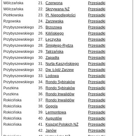
Wólczańska
21.
Czerwona
Przesiadki
Wólczańska
22.
Skrzywana NŻ
Przesiadki
Piotrkowska
23.
Pl. Niepodległości
Przesiadki
Rzgowska
24.
Zarzewska
Przesiadki
Przybyszewskiego
25.
Brzozowa
Przesiadki
Przybyszewskiego
26.
Kilińskiego
Przesiadki
Przybyszewskiego
27.
Łęczycka
Przesiadki
Przybyszewskiego
28.
Śmigłego-Rydza
Przesiadki
Przybyszewskiego
29.
Tatrzańska
Przesiadki
Przybyszewskiego
30.
Zapadła
Przesiadki
Przybyszewskiego
31.
Nurta-Kaszyńskiego
Przesiadki
Przybyszewskiego
32.
Dw. Łódź Zarzew
Przesiadki
Przybyszewskiego
33.
Lodowa
Przesiadki
Przybyszewskiego
34.
Rondo Sybiraków
Przesiadki
Puszkina
35.
Rondo Sybiraków
Przesiadki
Puszkina
36.
Rondo Inwalidów
Przesiadki
Rokicińska
37.
Rondo Inwalidów
Przesiadki
Rokicińska
38.
Gogola
Przesiadki
Rokicińska
39.
Lermontowa
Przesiadki
Rokicińska
40.
Augustów
Przesiadki
Rokicińska
41.
Książąt Polskich NŻ
Przesiadki
42.
Janów
Przesiadki