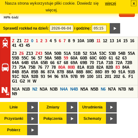
Nasza strona wykorzystuje pliki cookie. Dowiedz się
więcej
x
#
więcej.
Sprawdź rozkład na dzień:
i godzinę:
Z
Z1
Z2
0
1
2
3
4
5
6
7
8
9
10A
10B
11
12
13
14
15
16
41
43
45
Z3
Z6
Z13
Z43
50A
50B
51A
51B
52
53A
53C
53B
54B
55A
55B
55C
56
57
58A
58B
59
60A
60B
60C
60D
61
62
63
64A
64B
65A
65B
66
67
68
69A
69B
70
71A
71B
72A
72B
73
75A
75B
76
77
78
80A
80B
81A
81B
82A
82B
83
84A
84B
85A
85B
86
87A
87B
88A
88B
88C
88D
89
90
91A
91B
91C
92A
92B
93
94
96
97A
97B
99
100
101
201
202
6.
F1
G1
G2
H
W
N1A
N1B
N2
N3A
N3B
N4A
N4B
N5A
N5B
N6
N7A
N7B
N8
N9
Linie
Zmiany
Utrudnienia
Przystanki
Połączenia
Schematy
Pobierz