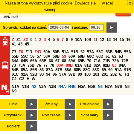
Nasza strona wykorzystuje pliki cookie. Dowiedz się
więcej
x
#
więcej.
Sprawdź rozkład na dzień:
i godzinę:
Z
Z1
Z2
0
1
2
3
4
5
6
7
8
9
10A
10B
11
12
13
14
15
16
41
43
45
Z3
Z6
Z13
Z43
50A
50B
51A
51B
52
53A
53C
53B
54B
55A
55B
55C
56
57
58A
58B
59
60A
60B
60C
60D
61
62
63
64A
64B
65A
65B
66
67
68
69A
69B
70
71A
71B
72A
72B
73
75A
75B
76
77
78
80A
80B
81A
81B
82A
82B
83
84A
84B
85A
85B
86
87A
87B
88A
88B
88C
88D
89
90
91A
91B
91C
92A
92B
93
94
96
97A
97B
99
100
101
201
202
6.
F1
G1
G2
H
W
N1A
N1B
N2
N3A
N3B
N4A
N4B
N5A
N5B
N6
N7A
N7B
N8
N9
Linie
Zmiany
Utrudnienia
Przystanki
Połączenia
Schematy
Pobierz