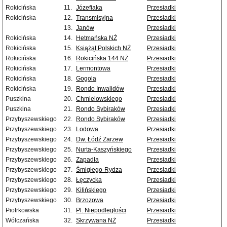
Rokicińska
11.
Józefiaka
Przesiadki
Rokicińska
12.
Transmisyjna
Przesiadki
13.
Janów
Przesiadki
Rokicińska
14.
Hetmańska NŻ
Przesiadki
Rokicińska
15.
Książąt Polskich NŻ
Przesiadki
Rokicińska
16.
Rokicińska 144 NŻ
Przesiadki
Rokicińska
17.
Lermontowa
Przesiadki
Rokicińska
18.
Gogola
Przesiadki
Rokicińska
19.
Rondo Inwalidów
Przesiadki
Puszkina
20.
Chmielowskiego
Przesiadki
Puszkina
21.
Rondo Sybiraków
Przesiadki
Przybyszewskiego
22.
Rondo Sybiraków
Przesiadki
Przybyszewskiego
23.
Lodowa
Przesiadki
Przybyszewskiego
24.
Dw. Łódź Zarzew
Przesiadki
Przybyszewskiego
25.
Nurta-Kaszyńskiego
Przesiadki
Przybyszewskiego
26.
Zapadła
Przesiadki
Przybyszewskiego
27.
Śmigłego-Rydza
Przesiadki
Przybyszewskiego
28.
Łęczycka
Przesiadki
Przybyszewskiego
29.
Kilińskiego
Przesiadki
Przybyszewskiego
30.
Brzozowa
Przesiadki
Piotrkowska
31.
Pl. Niepodległości
Przesiadki
Wólczańska
32.
Skrzywana NŻ
Przesiadki