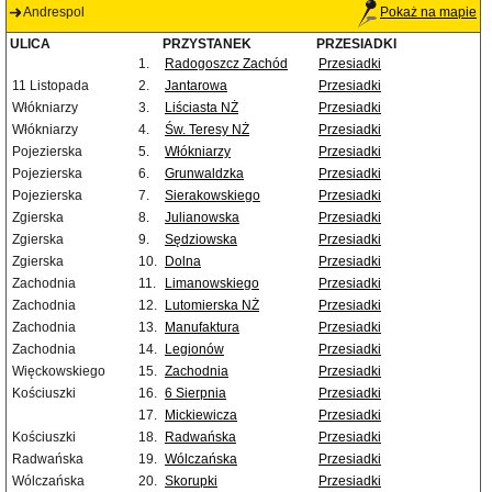
Andrespol
Pokaż na mapie
ULICA
PRZYSTANEK
PRZESIADKI
1.
Radogoszcz Zachód
Przesiadki
11 Listopada
2.
Jantarowa
Przesiadki
Włókniarzy
3.
Liściasta NŻ
Przesiadki
Włókniarzy
4.
Św. Teresy NŻ
Przesiadki
Pojezierska
5.
Włókniarzy
Przesiadki
Pojezierska
6.
Grunwaldzka
Przesiadki
Pojezierska
7.
Sierakowskiego
Przesiadki
Zgierska
8.
Julianowska
Przesiadki
Zgierska
9.
Sędziowska
Przesiadki
Zgierska
10.
Dolna
Przesiadki
Zachodnia
11.
Limanowskiego
Przesiadki
Zachodnia
12.
Lutomierska NŻ
Przesiadki
Zachodnia
13.
Manufaktura
Przesiadki
Zachodnia
14.
Legionów
Przesiadki
Więckowskiego
15.
Zachodnia
Przesiadki
Kościuszki
16.
6 Sierpnia
Przesiadki
17.
Mickiewicza
Przesiadki
Kościuszki
18.
Radwańska
Przesiadki
Radwańska
19.
Wólczańska
Przesiadki
Wólczańska
20.
Skorupki
Przesiadki