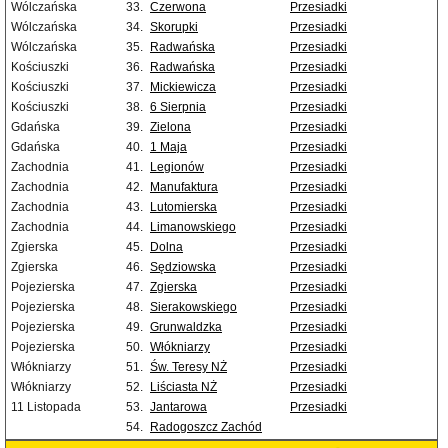
Wólczańska
33.
Czerwona
Przesiadki
Wólczańska
34.
Skorupki
Przesiadki
Wólczańska
35.
Radwańska
Przesiadki
Kościuszki
36.
Radwańska
Przesiadki
Kościuszki
37.
Mickiewicza
Przesiadki
Kościuszki
38.
6 Sierpnia
Przesiadki
Gdańska
39.
Zielona
Przesiadki
Gdańska
40.
1 Maja
Przesiadki
Zachodnia
41.
Legionów
Przesiadki
Zachodnia
42.
Manufaktura
Przesiadki
Zachodnia
43.
Lutomierska
Przesiadki
Zachodnia
44.
Limanowskiego
Przesiadki
Zgierska
45.
Dolna
Przesiadki
Zgierska
46.
Sędziowska
Przesiadki
Pojezierska
47.
Zgierska
Przesiadki
Pojezierska
48.
Sierakowskiego
Przesiadki
Pojezierska
49.
Grunwaldzka
Przesiadki
Pojezierska
50.
Włókniarzy
Przesiadki
Włókniarzy
51.
Św. Teresy NŻ
Przesiadki
Włókniarzy
52.
Liściasta NŻ
Przesiadki
11 Listopada
53.
Jantarowa
Przesiadki
54.
Radogoszcz Zachód