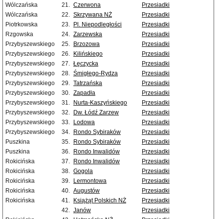
Wólczańska
21.
Czerwona
Przesiadki
Wólczańska
22.
Skrzywana NŻ
Przesiadki
Piotrkowska
23.
Pl. Niepodległości
Przesiadki
Rzgowska
24.
Zarzewska
Przesiadki
Przybyszewskiego
25.
Brzozowa
Przesiadki
Przybyszewskiego
26.
Kilińskiego
Przesiadki
Przybyszewskiego
27.
Łęczycka
Przesiadki
Przybyszewskiego
28.
Śmigłego-Rydza
Przesiadki
Przybyszewskiego
29.
Tatrzańska
Przesiadki
Przybyszewskiego
30.
Zapadła
Przesiadki
Przybyszewskiego
31.
Nurta-Kaszyńskiego
Przesiadki
Przybyszewskiego
32.
Dw. Łódź Zarzew
Przesiadki
Przybyszewskiego
33.
Lodowa
Przesiadki
Przybyszewskiego
34.
Rondo Sybiraków
Przesiadki
Puszkina
35.
Rondo Sybiraków
Przesiadki
Puszkina
36.
Rondo Inwalidów
Przesiadki
Rokicińska
37.
Rondo Inwalidów
Przesiadki
Rokicińska
38.
Gogola
Przesiadki
Rokicińska
39.
Lermontowa
Przesiadki
Rokicińska
40.
Augustów
Przesiadki
Rokicińska
41.
Książąt Polskich NŻ
Przesiadki
42.
Janów
Przesiadki