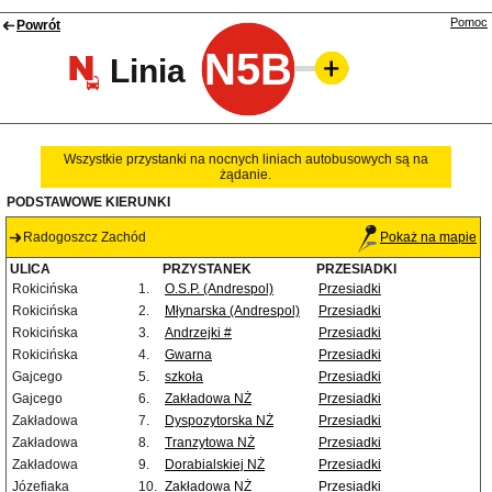
Pomoc
Powrót
N5B
Linia
Wszystkie przystanki na nocnych liniach autobusowych są na
żądanie.
PODSTAWOWE KIERUNKI
Radogoszcz Zachód
Pokaż na mapie
ULICA
PRZYSTANEK
PRZESIADKI
Rokicińska
1.
O.S.P. (Andrespol)
Przesiadki
Rokicińska
2.
Młynarska (Andrespol)
Przesiadki
Rokicińska
3.
Andrzejki #
Przesiadki
Rokicińska
4.
Gwarna
Przesiadki
Gajcego
5.
szkoła
Przesiadki
Gajcego
6.
Zakładowa NŻ
Przesiadki
Zakładowa
7.
Dyspozytorska NŻ
Przesiadki
Zakładowa
8.
Tranzytowa NŻ
Przesiadki
Zakładowa
9.
Dorabialskiej NŻ
Przesiadki
Józefiaka
10.
Zakładowa NŻ
Przesiadki