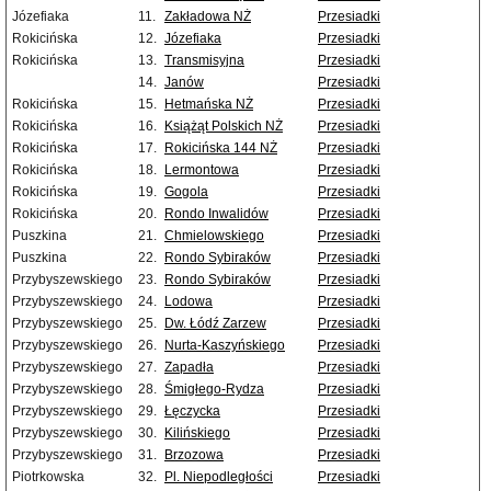
Józefiaka
11.
Zakładowa NŻ
Przesiadki
Rokicińska
12.
Józefiaka
Przesiadki
Rokicińska
13.
Transmisyjna
Przesiadki
14.
Janów
Przesiadki
Rokicińska
15.
Hetmańska NŻ
Przesiadki
Rokicińska
16.
Książąt Polskich NŻ
Przesiadki
Rokicińska
17.
Rokicińska 144 NŻ
Przesiadki
Rokicińska
18.
Lermontowa
Przesiadki
Rokicińska
19.
Gogola
Przesiadki
Rokicińska
20.
Rondo Inwalidów
Przesiadki
Puszkina
21.
Chmielowskiego
Przesiadki
Puszkina
22.
Rondo Sybiraków
Przesiadki
Przybyszewskiego
23.
Rondo Sybiraków
Przesiadki
Przybyszewskiego
24.
Lodowa
Przesiadki
Przybyszewskiego
25.
Dw. Łódź Zarzew
Przesiadki
Przybyszewskiego
26.
Nurta-Kaszyńskiego
Przesiadki
Przybyszewskiego
27.
Zapadła
Przesiadki
Przybyszewskiego
28.
Śmigłego-Rydza
Przesiadki
Przybyszewskiego
29.
Łęczycka
Przesiadki
Przybyszewskiego
30.
Kilińskiego
Przesiadki
Przybyszewskiego
31.
Brzozowa
Przesiadki
Piotrkowska
32.
Pl. Niepodległości
Przesiadki