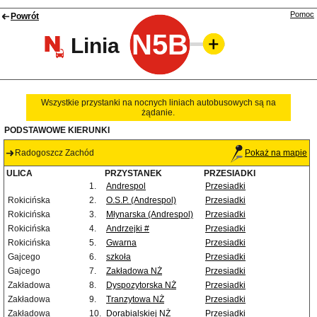
Pomoc
Powrót
N5B
Linia
Wszystkie przystanki na nocnych liniach autobusowych są na
żądanie.
PODSTAWOWE KIERUNKI
Radogoszcz Zachód
Pokaż na mapie
ULICA
PRZYSTANEK
PRZESIADKI
1.
Andrespol
Przesiadki
Rokicińska
2.
O.S.P. (Andrespol)
Przesiadki
Rokicińska
3.
Młynarska (Andrespol)
Przesiadki
Rokicińska
4.
Andrzejki #
Przesiadki
Rokicińska
5.
Gwarna
Przesiadki
Gajcego
6.
szkoła
Przesiadki
Gajcego
7.
Zakładowa NŻ
Przesiadki
Zakładowa
8.
Dyspozytorska NŻ
Przesiadki
Zakładowa
9.
Tranzytowa NŻ
Przesiadki
Zakładowa
10.
Dorabialskiej NŻ
Przesiadki