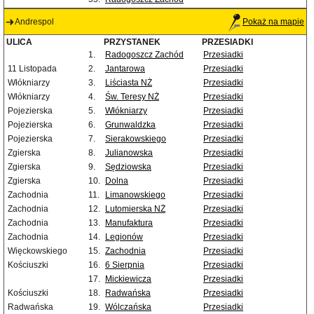
Andrespol
Pokaż na mapie
ULICA
PRZYSTANEK
PRZESIADKI
1.
Radogoszcz Zachód
Przesiadki
11 Listopada
2.
Jantarowa
Przesiadki
Włókniarzy
3.
Liściasta NŻ
Przesiadki
Włókniarzy
4.
Św. Teresy NŻ
Przesiadki
Pojezierska
5.
Włókniarzy
Przesiadki
Pojezierska
6.
Grunwaldzka
Przesiadki
Pojezierska
7.
Sierakowskiego
Przesiadki
Zgierska
8.
Julianowska
Przesiadki
Zgierska
9.
Sędziowska
Przesiadki
Zgierska
10.
Dolna
Przesiadki
Zachodnia
11.
Limanowskiego
Przesiadki
Zachodnia
12.
Lutomierska NŻ
Przesiadki
Zachodnia
13.
Manufaktura
Przesiadki
Zachodnia
14.
Legionów
Przesiadki
Więckowskiego
15.
Zachodnia
Przesiadki
Kościuszki
16.
6 Sierpnia
Przesiadki
17.
Mickiewicza
Przesiadki
Kościuszki
18.
Radwańska
Przesiadki
Radwańska
19.
Wólczańska
Przesiadki