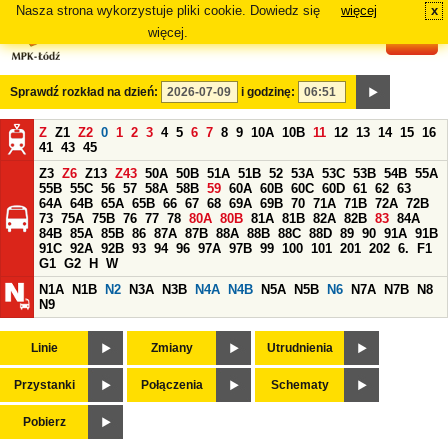
Nasza strona wykorzystuje pliki cookie. Dowiedz się
więcej
x
#
więcej.
Sprawdź rozkład na dzień:
i godzinę:
Z
Z1
Z2
0
1
2
3
4
5
6
7
8
9
10A
10B
11
12
13
14
15
16
41
43
45
Z3
Z6
Z13
Z43
50A
50B
51A
51B
52
53A
53C
53B
54B
55A
55B
55C
56
57
58A
58B
59
60A
60B
60C
60D
61
62
63
64A
64B
65A
65B
66
67
68
69A
69B
70
71A
71B
72A
72B
73
75A
75B
76
77
78
80A
80B
81A
81B
82A
82B
83
84A
84B
85A
85B
86
87A
87B
88A
88B
88C
88D
89
90
91A
91B
91C
92A
92B
93
94
96
97A
97B
99
100
101
201
202
6.
F1
G1
G2
H
W
N1A
N1B
N2
N3A
N3B
N4A
N4B
N5A
N5B
N6
N7A
N7B
N8
N9
Linie
Zmiany
Utrudnienia
Przystanki
Połączenia
Schematy
Pobierz