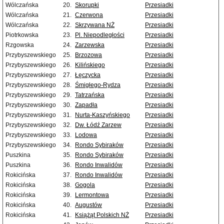
Wólczańska
20.
Skorupki
Przesiadki
Wólczańska
21.
Czerwona
Przesiadki
Wólczańska
22.
Skrzywana NŻ
Przesiadki
Piotrkowska
23.
Pl. Niepodległości
Przesiadki
Rzgowska
24.
Zarzewska
Przesiadki
Przybyszewskiego
25.
Brzozowa
Przesiadki
Przybyszewskiego
26.
Kilińskiego
Przesiadki
Przybyszewskiego
27.
Łęczycka
Przesiadki
Przybyszewskiego
28.
Śmigłego-Rydza
Przesiadki
Przybyszewskiego
29.
Tatrzańska
Przesiadki
Przybyszewskiego
30.
Zapadła
Przesiadki
Przybyszewskiego
31.
Nurta-Kaszyńskiego
Przesiadki
Przybyszewskiego
32.
Dw. Łódź Zarzew
Przesiadki
Przybyszewskiego
33.
Lodowa
Przesiadki
Przybyszewskiego
34.
Rondo Sybiraków
Przesiadki
Puszkina
35.
Rondo Sybiraków
Przesiadki
Puszkina
36.
Rondo Inwalidów
Przesiadki
Rokicińska
37.
Rondo Inwalidów
Przesiadki
Rokicińska
38.
Gogola
Przesiadki
Rokicińska
39.
Lermontowa
Przesiadki
Rokicińska
40.
Augustów
Przesiadki
Rokicińska
41.
Książąt Polskich NŻ
Przesiadki