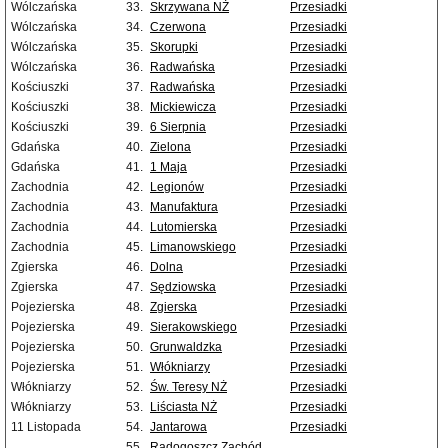
Wólczańska
33.
Skrzywana NŻ
Przesiadki
Wólczańska
34.
Czerwona
Przesiadki
Wólczańska
35.
Skorupki
Przesiadki
Wólczańska
36.
Radwańska
Przesiadki
Kościuszki
37.
Radwańska
Przesiadki
Kościuszki
38.
Mickiewicza
Przesiadki
Kościuszki
39.
6 Sierpnia
Przesiadki
Gdańska
40.
Zielona
Przesiadki
Gdańska
41.
1 Maja
Przesiadki
Zachodnia
42.
Legionów
Przesiadki
Zachodnia
43.
Manufaktura
Przesiadki
Zachodnia
44.
Lutomierska
Przesiadki
Zachodnia
45.
Limanowskiego
Przesiadki
Zgierska
46.
Dolna
Przesiadki
Zgierska
47.
Sędziowska
Przesiadki
Pojezierska
48.
Zgierska
Przesiadki
Pojezierska
49.
Sierakowskiego
Przesiadki
Pojezierska
50.
Grunwaldzka
Przesiadki
Pojezierska
51.
Włókniarzy
Przesiadki
Włókniarzy
52.
Św. Teresy NŻ
Przesiadki
Włókniarzy
53.
Liściasta NŻ
Przesiadki
11 Listopada
54.
Jantarowa
Przesiadki
55.
Radogoszcz Zachód