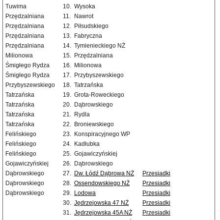
Tuwima
10.
Wysoka
Przędzalniana
11.
Nawrot
Przędzalniana
12.
Piłsudskiego
Przędzalniana
13.
Fabryczna
Przędzalniana
14.
Tymienieckiego NŻ
Milionowa
15.
Przędzalniana
Śmigłego Rydza
16.
Milionowa
Śmigłego Rydza
17.
Przybyszewskiego
Przybyszewskiego
18.
Tatrzańska
Tatrzańska
19.
Grota-Roweckiego
Tatrzańska
20.
Dąbrowskiego
Tatrzańska
21.
Rydla
Tatrzańska
22.
Broniewskiego
Felińskiego
23.
Konspiracyjnego WP
Felińskiego
24.
Kadłubka
Felińskiego
25.
Gojawiczyńskiej
Gojawiczyńskiej
26.
Dąbrowskiego
Dąbrowskiego
27.
Dw. Łódź Dąbrowa NŻ
Przesiadki
Dąbrowskiego
28.
Ossendowskiego NŻ
Przesiadki
Dąbrowskiego
29.
Lodowa
Przesiadki
30.
Jędrzejowska 47 NŻ
Przesiadki
31.
Jędrzejowska 45A NŻ
Przesiadki