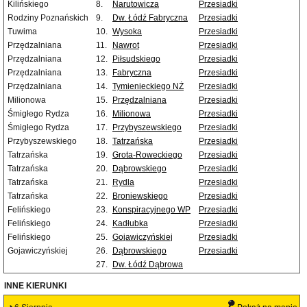
Kilińskiego
8.
Narutowicza
Przesiadki
Rodziny Poznańskich
9.
Dw. Łódź Fabryczna
Przesiadki
Tuwima
10.
Wysoka
Przesiadki
Przędzalniana
11.
Nawrot
Przesiadki
Przędzalniana
12.
Piłsudskiego
Przesiadki
Przędzalniana
13.
Fabryczna
Przesiadki
Przędzalniana
14.
Tymienieckiego NŻ
Przesiadki
Milionowa
15.
Przędzalniana
Przesiadki
Śmigłego Rydza
16.
Milionowa
Przesiadki
Śmigłego Rydza
17.
Przybyszewskiego
Przesiadki
Przybyszewskiego
18.
Tatrzańska
Przesiadki
Tatrzańska
19.
Grota-Roweckiego
Przesiadki
Tatrzańska
20.
Dąbrowskiego
Przesiadki
Tatrzańska
21.
Rydla
Przesiadki
Tatrzańska
22.
Broniewskiego
Przesiadki
Felińskiego
23.
Konspiracyjnego WP
Przesiadki
Felińskiego
24.
Kadłubka
Przesiadki
Felińskiego
25.
Gojawiczyńskiej
Przesiadki
Gojawiczyńskiej
26.
Dąbrowskiego
Przesiadki
27.
Dw. Łódź Dąbrowa
INNE KIERUNKI