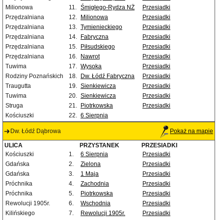
Milionowa
11.
Śmigłego-Rydza NŻ
Przesiadki
Przędzalniana
12.
Milionowa
Przesiadki
Przędzalniana
13.
Tymienieckiego
Przesiadki
Przędzalniana
14.
Fabryczna
Przesiadki
Przędzalniana
15.
Piłsudskiego
Przesiadki
Przędzalniana
16.
Nawrot
Przesiadki
Tuwima
17.
Wysoka
Przesiadki
Rodziny Poznańskich
18.
Dw. Łódź Fabryczna
Przesiadki
Traugutta
19.
Sienkiewicza
Przesiadki
Tuwima
20.
Sienkiewicza
Przesiadki
Struga
21.
Piotrkowska
Przesiadki
Kościuszki
22.
6 Sierpnia
Dw. Łódź Dąbrowa
Pokaż na mapie
ULICA
PRZYSTANEK
PRZESIADKI
Kościuszki
1.
6 Sierpnia
Przesiadki
Gdańska
2.
Zielona
Przesiadki
Gdańska
3.
1 Maja
Przesiadki
Próchnika
4.
Zachodnia
Przesiadki
Próchnika
5.
Piotrkowska
Przesiadki
Rewolucji 1905r.
6.
Wschodnia
Przesiadki
Kilińskiego
7.
Rewolucji 1905r.
Przesiadki