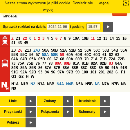
Nasza strona wykorzystuje pliki cookie. Dowiedz się
więcej
x
#
więcej.
Sprawdź rozkład na dzień:
i godzinę:
Z
Z1
Z2
0
1
2
3
4
5
6
7
8
9
10A
10B
11
12
13
14
15
16
41
43
45
Z3
Z6
Z13
Z43
50A
50B
51A
51B
52
53A
53C
53B
54B
55A
55B
55C
56
57
58A
58B
59
60A
60B
60C
60D
61
62
63
64A
64B
65A
65B
66
67
68
69A
69B
70
71A
71B
72A
72B
73
75A
75B
76
77
78
80A
80B
81A
81B
82A
82B
83
84A
84B
85A
85B
86
87A
87B
88A
88B
88C
88D
89
90
91A
91B
91C
92A
92B
93
94
96
97A
97B
99
100
101
201
202
6.
F1
G1
G2
H
W
N1A
N1B
N2
N3A
N3B
N4A
N4B
N5A
N5B
N6
N7A
N7B
N8
N9
Linie
Zmiany
Utrudnienia
Przystanki
Połączenia
Schematy
Pobierz