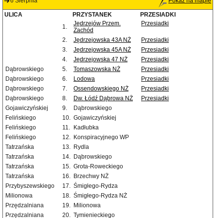
6 Sierpnia
Pokaż na mapie
ULICA
PRZYSTANEK
PRZESIADKI
Jędrzejów Przem.
Przesiadki
1.
Zachód
2.
Jędrzejowska 43A NŻ
Przesiadki
3.
Jędrzejowska 45A NŻ
Przesiadki
4.
Jędrzejowska 47 NŻ
Przesiadki
Dąbrowskiego
5.
Tomaszowska NŻ
Przesiadki
Dąbrowskiego
6.
Lodowa
Przesiadki
Dąbrowskiego
7.
Ossendowskiego NŻ
Przesiadki
Dąbrowskiego
8.
Dw. Łódź Dąbrowa NŻ
Przesiadki
Gojawiczyńskiej
9.
Dąbrowskiego
Felińskiego
10.
Gojawiczyńskiej
Felińskiego
11.
Kadłubka
Felińskiego
12.
Konspiracyjnego WP
Tatrzańska
13.
Rydla
Tatrzańska
14.
Dąbrowskiego
Tatrzańska
15.
Grota-Roweckiego
Tatrzańska
16.
Brzechwy NŻ
Przybyszewskiego
17.
Śmigłego-Rydza
Milionowa
18.
Śmigłego-Rydza NŻ
Przędzalniana
19.
Milionowa
Przędzalniana
20.
Tymienieckiego