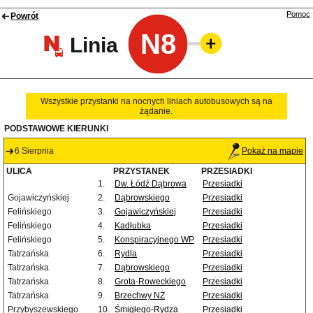
Pomoc
Powrót
N8
Linia
Wszystkie przystanki na nocnych liniach autobusowych są na
żądanie.
PODSTAWOWE KIERUNKI
6 Sierpnia
Pokaż na mapie
ULICA
PRZYSTANEK
PRZESIADKI
1.
Dw. Łódź Dąbrowa
Przesiadki
Gojawiczyńskiej
2.
Dąbrowskiego
Przesiadki
Felińskiego
3.
Gojawiczyńskiej
Przesiadki
Felińskiego
4.
Kadłubka
Przesiadki
Felińskiego
5.
Konspiracyjnego WP
Przesiadki
Tatrzańska
6.
Rydla
Przesiadki
Tatrzańska
7.
Dąbrowskiego
Przesiadki
Tatrzańska
8.
Grota-Roweckiego
Przesiadki
Tatrzańska
9.
Brzechwy NŻ
Przesiadki
Przybyszewskiego
10.
Śmigłego-Rydza
Przesiadki