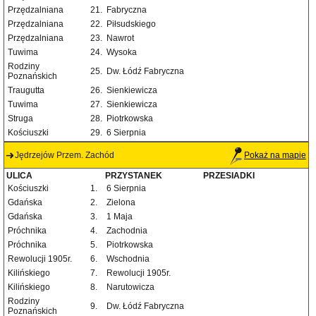
Przędzalniana
21.
Fabryczna
Przędzalniana
22.
Piłsudskiego
Przędzalniana
23.
Nawrot
Tuwima
24.
Wysoka
Rodziny
25.
Dw. Łódź Fabryczna
Poznańskich
Traugutta
26.
Sienkiewicza
Tuwima
27.
Sienkiewicza
Struga
28.
Piotrkowska
Kościuszki
29.
6 Sierpnia
Jędrzejów Przem. Zachód
Pokaż na mapie
ULICA
PRZYSTANEK
PRZESIADKI
Kościuszki
1.
6 Sierpnia
Gdańska
2.
Zielona
Gdańska
3.
1 Maja
Próchnika
4.
Zachodnia
Próchnika
5.
Piotrkowska
Rewolucji 1905r.
6.
Wschodnia
Kilińskiego
7.
Rewolucji 1905r.
Kilińskiego
8.
Narutowicza
Rodziny
9.
Dw. Łódź Fabryczna
Poznańskich