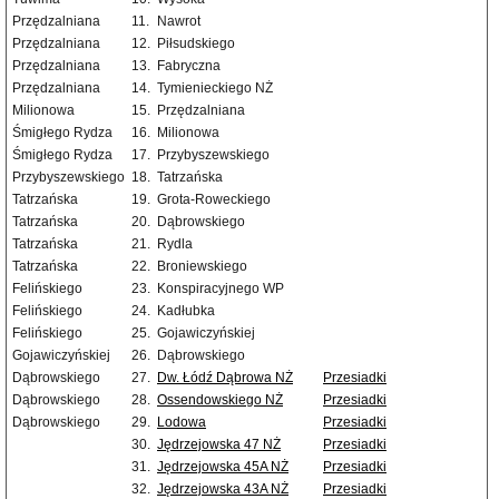
Przędzalniana
11.
Nawrot
Przędzalniana
12.
Piłsudskiego
Przędzalniana
13.
Fabryczna
Przędzalniana
14.
Tymienieckiego NŻ
Milionowa
15.
Przędzalniana
Śmigłego Rydza
16.
Milionowa
Śmigłego Rydza
17.
Przybyszewskiego
Przybyszewskiego
18.
Tatrzańska
Tatrzańska
19.
Grota-Roweckiego
Tatrzańska
20.
Dąbrowskiego
Tatrzańska
21.
Rydla
Tatrzańska
22.
Broniewskiego
Felińskiego
23.
Konspiracyjnego WP
Felińskiego
24.
Kadłubka
Felińskiego
25.
Gojawiczyńskiej
Gojawiczyńskiej
26.
Dąbrowskiego
Dąbrowskiego
27.
Dw. Łódź Dąbrowa NŻ
Przesiadki
Dąbrowskiego
28.
Ossendowskiego NŻ
Przesiadki
Dąbrowskiego
29.
Lodowa
Przesiadki
30.
Jędrzejowska 47 NŻ
Przesiadki
31.
Jędrzejowska 45A NŻ
Przesiadki
32.
Jędrzejowska 43A NŻ
Przesiadki