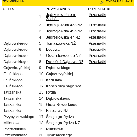
6 Sierpnia
Pokaż na mapie
ULICA
PRZYSTANEK
PRZESIADKI
Jędrzejów Przem.
Przesiadki
1.
Zachód
2.
Jędrzejowska 43A NŻ
Przesiadki
3.
Jędrzejowska 45A NŻ
Przesiadki
4.
Jędrzejowska 47 NŻ
Przesiadki
Dąbrowskiego
5.
Tomaszowska NŻ
Przesiadki
Dąbrowskiego
6.
Lodowa
Przesiadki
Dąbrowskiego
7.
Ossendowskiego NŻ
Przesiadki
Dąbrowskiego
8.
Dw. Łódź Dąbrowa NŻ
Przesiadki
Gojawiczyńskiej
9.
Dąbrowskiego
Felińskiego
10.
Gojawiczyńskiej
Felińskiego
11.
Kadłubka
Felińskiego
12.
Konspiracyjnego WP
Tatrzańska
13.
Rydla
Tatrzańska
14.
Dąbrowskiego
Tatrzańska
15.
Grota-Roweckiego
Tatrzańska
16.
Brzechwy NŻ
Przybyszewskiego
17.
Śmigłego-Rydza
Milionowa
18.
Śmigłego-Rydza NŻ
Przędzalniana
19.
Milionowa
Przędzalniana
20.
Tymienieckiego