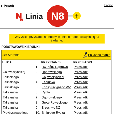
Pomoc
Powrót
N8
Linia
Wszystkie przystanki na nocnych liniach autobusowych są na
żądanie.
PODSTAWOWE KIERUNKI
6 Sierpnia
Pokaż na mapie
ULICA
PRZYSTANEK
PRZESIADKI
1.
Dw. Łódź Dąbrowa
Przesiadki
Gojawiczyńskiej
2.
Dąbrowskiego
Przesiadki
Felińskiego
3.
Gojawiczyńskiej
Przesiadki
Felińskiego
4.
Kadłubka
Przesiadki
Felińskiego
5.
Konspiracyjnego WP
Przesiadki
Tatrzańska
6.
Rydla
Przesiadki
Tatrzańska
7.
Dąbrowskiego
Przesiadki
Tatrzańska
8.
Grota-Roweckiego
Przesiadki
Tatrzańska
9.
Brzechwy NŻ
Przesiadki
Przybyszewskiego
10.
Śmigłego-Rydza
Przesiadki