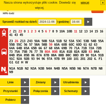
Nasza strona wykorzystuje pliki cookie. Dowiedz się
więcej
x
#
więcej.
Sprawdź rozkład na dzień:
i godzinę:
Z
Z1
Z2
0
1
2
3
4
5
6
7
8
9
10A
10B
11
12
13
14
15
16
41
43
45
Z3
Z6
Z13
Z43
50A
50B
51A
51B
52
53A
53C
53B
54B
55A
55B
55C
56
57
58A
58B
59
60A
60B
60C
60D
61
62
63
64A
64B
65A
65B
66
67
68
69A
69B
70
71A
71B
72A
72B
73
75A
75B
76
77
78
80A
80B
81A
81B
82A
82B
83
84A
84B
85A
85B
86
87A
87B
88A
88B
88C
88D
89
90
91A
91B
91C
92A
92B
93
94
96
97A
97B
99
100
101
201
202
6.
F1
G1
G2
H
W
N1A
N1B
N2
N3A
N3B
N4A
N4B
N5A
N5B
N6
N7A
N7B
N8
N9
Linie
Zmiany
Utrudnienia
Przystanki
Połączenia
Schematy
Pobierz