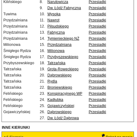
Kilińskiego
8.
Narutowicza
Przesiadki
9.
Dw. Łódź Fabryczna
Przesiadki
Tuwima
10.
Wysoka
Przesiadki
Przędzalniana
11.
Nawrot
Przesiadki
Przędzalniana
12.
Piłsudskiego
Przesiadki
Przędzalniana
13.
Fabryczna
Przesiadki
Przędzalniana
14.
Tymienieckiego NŻ
Przesiadki
Milionowa
15.
Przędzalniana
Przesiadki
Śmigłego Rydza
16.
Milionowa
Przesiadki
Śmigłego Rydza
17.
Przybyszewskiego
Przesiadki
Przybyszewskiego
18.
Tatrzańska
Przesiadki
Tatrzańska
19.
Grota-Roweckiego
Przesiadki
Tatrzańska
20.
Dąbrowskiego
Przesiadki
Tatrzańska
21.
Rydla
Przesiadki
Tatrzańska
22.
Broniewskiego
Przesiadki
Felińskiego
23.
Konspiracyjnego WP
Przesiadki
Felińskiego
24.
Kadłubka
Przesiadki
Felińskiego
25.
Gojawiczyńskiej
Przesiadki
Gojawiczyńskiej
26.
Dąbrowskiego
Przesiadki
27.
Dw. Łódź Dąbrowa
INNE KIERUNKI