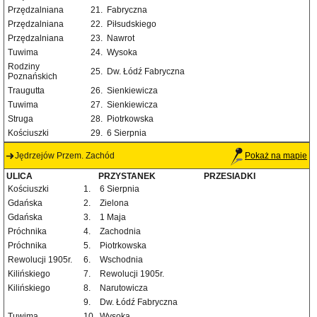
Przędzalniana
21.
Fabryczna
Przędzalniana
22.
Piłsudskiego
Przędzalniana
23.
Nawrot
Tuwima
24.
Wysoka
Rodziny
25.
Dw. Łódź Fabryczna
Poznańskich
Traugutta
26.
Sienkiewicza
Tuwima
27.
Sienkiewicza
Struga
28.
Piotrkowska
Kościuszki
29.
6 Sierpnia
Jędrzejów Przem. Zachód
Pokaż na mapie
ULICA
PRZYSTANEK
PRZESIADKI
Kościuszki
1.
6 Sierpnia
Gdańska
2.
Zielona
Gdańska
3.
1 Maja
Próchnika
4.
Zachodnia
Próchnika
5.
Piotrkowska
Rewolucji 1905r.
6.
Wschodnia
Kilińskiego
7.
Rewolucji 1905r.
Kilińskiego
8.
Narutowicza
9.
Dw. Łódź Fabryczna
Tuwima
10.
Wysoka