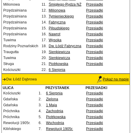
Milionowa
11.
Śmigłego-Rydza NŻ
Przesiadki
Przędzalniana
12.
Milionowa
Przesiadki
Przędzalniana
13.
Tymienieckiego
Przesiadki
Przędzalniana
14.
Fabryczna
Przesiadki
Przędzalniana
15.
Piłsudskiego
Przesiadki
Przędzalniana
16.
Nawrot
Przesiadki
Tuwima
17.
Wysoka
Przesiadki
Rodziny Poznańskich
18.
Dw. Łódź Fabryczna
Przesiadki
Traugutta
19.
Sienkiewicza
Przesiadki
Tuwima
20.
Sienkiewicza
Przesiadki
Struga
21.
Piotrkowska
Przesiadki
Kościuszki
22.
6 Sierpnia
Dw. Łódź Dąbrowa
Pokaż na mapie
ULICA
PRZYSTANEK
PRZESIADKI
Kościuszki
1.
6 Sierpnia
Przesiadki
Gdańska
2.
Zielona
Przesiadki
Gdańska
3.
1 Maja
Przesiadki
Próchnika
4.
Zachodnia
Przesiadki
Próchnika
5.
Piotrkowska
Przesiadki
Rewolucji 1905r.
6.
Wschodnia
Przesiadki
Kilińskiego
7.
Rewolucji 1905r.
Przesiadki