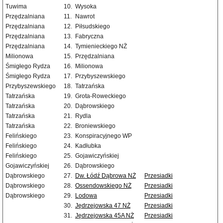
Tuwima
10.
Wysoka
Przędzalniana
11.
Nawrot
Przędzalniana
12.
Piłsudskiego
Przędzalniana
13.
Fabryczna
Przędzalniana
14.
Tymienieckiego NŻ
Milionowa
15.
Przędzalniana
Śmigłego Rydza
16.
Milionowa
Śmigłego Rydza
17.
Przybyszewskiego
Przybyszewskiego
18.
Tatrzańska
Tatrzańska
19.
Grota-Roweckiego
Tatrzańska
20.
Dąbrowskiego
Tatrzańska
21.
Rydla
Tatrzańska
22.
Broniewskiego
Felińskiego
23.
Konspiracyjnego WP
Felińskiego
24.
Kadłubka
Felińskiego
25.
Gojawiczyńskiej
Gojawiczyńskiej
26.
Dąbrowskiego
Dąbrowskiego
27.
Dw. Łódź Dąbrowa NŻ
Przesiadki
Dąbrowskiego
28.
Ossendowskiego NŻ
Przesiadki
Dąbrowskiego
29.
Lodowa
Przesiadki
30.
Jędrzejowska 47 NŻ
Przesiadki
31.
Jędrzejowska 45A NŻ
Przesiadki