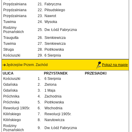
Przędzalniana
21.
Fabryczna
Przędzalniana
22.
Piłsudskiego
Przędzalniana
23.
Nawrot
Tuwima
24.
Wysoka
Rodziny
25.
Dw. Łódź Fabryczna
Poznańskich
Traugutta
26.
Sienkiewicza
Tuwima
27.
Sienkiewicza
Struga
28.
Piotrkowska
Kościuszki
29.
6 Sierpnia
Jędrzejów Przem. Zachód
Pokaż na mapie
ULICA
PRZYSTANEK
PRZESIADKI
Kościuszki
1.
6 Sierpnia
Gdańska
2.
Zielona
Gdańska
3.
1 Maja
Próchnika
4.
Zachodnia
Próchnika
5.
Piotrkowska
Rewolucji 1905r.
6.
Wschodnia
Kilińskiego
7.
Rewolucji 1905r.
Kilińskiego
8.
Narutowicza
Rodziny
9.
Dw. Łódź Fabryczna
Poznańskich