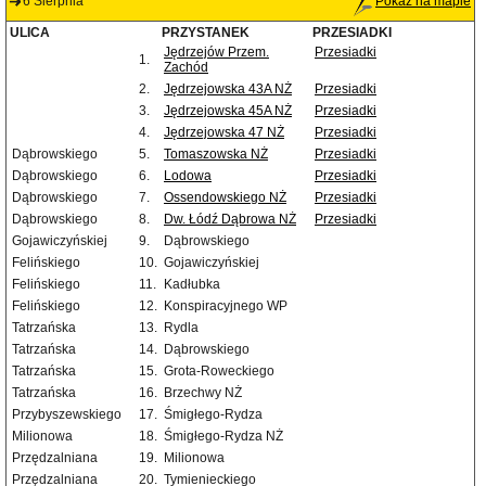
6 Sierpnia
Pokaż na mapie
ULICA
PRZYSTANEK
PRZESIADKI
Jędrzejów Przem.
Przesiadki
1.
Zachód
2.
Jędrzejowska 43A NŻ
Przesiadki
3.
Jędrzejowska 45A NŻ
Przesiadki
4.
Jędrzejowska 47 NŻ
Przesiadki
Dąbrowskiego
5.
Tomaszowska NŻ
Przesiadki
Dąbrowskiego
6.
Lodowa
Przesiadki
Dąbrowskiego
7.
Ossendowskiego NŻ
Przesiadki
Dąbrowskiego
8.
Dw. Łódź Dąbrowa NŻ
Przesiadki
Gojawiczyńskiej
9.
Dąbrowskiego
Felińskiego
10.
Gojawiczyńskiej
Felińskiego
11.
Kadłubka
Felińskiego
12.
Konspiracyjnego WP
Tatrzańska
13.
Rydla
Tatrzańska
14.
Dąbrowskiego
Tatrzańska
15.
Grota-Roweckiego
Tatrzańska
16.
Brzechwy NŻ
Przybyszewskiego
17.
Śmigłego-Rydza
Milionowa
18.
Śmigłego-Rydza NŻ
Przędzalniana
19.
Milionowa
Przędzalniana
20.
Tymienieckiego