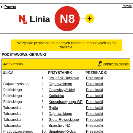
Pomoc
Powrót
N8
Linia
Wszystkie przystanki na nocnych liniach autobusowych są na
żądanie.
PODSTAWOWE KIERUNKI
6 Sierpnia
Pokaż na mapie
ULICA
PRZYSTANEK
PRZESIADKI
1.
Dw. Łódź Dąbrowa
Przesiadki
Gojawiczyńskiej
2.
Dąbrowskiego
Przesiadki
Felińskiego
3.
Gojawiczyńskiej
Przesiadki
Felińskiego
4.
Kadłubka
Przesiadki
Felińskiego
5.
Konspiracyjnego WP
Przesiadki
Tatrzańska
6.
Rydla
Przesiadki
Tatrzańska
7.
Dąbrowskiego
Przesiadki
Tatrzańska
8.
Grota-Roweckiego
Przesiadki
Tatrzańska
9.
Brzechwy NŻ
Przesiadki
Przybyszewskiego
10.
Śmigłego-Rydza
Przesiadki