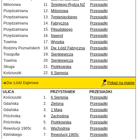
Milionowa
11.
Śmigłego-Rydza NŻ
Przesiadki
Przędzalniana
12.
Milionowa
Przesiadki
Przędzalniana
13.
Tymienieckiego
Przesiadki
Przędzalniana
14.
Fabryczna
Przesiadki
Przędzalniana
15.
Piłsudskiego
Przesiadki
Przędzalniana
16.
Nawrot
Przesiadki
Tuwima
17.
Wysoka
Przesiadki
Rodziny Poznańskich
18.
Dw. Łódź Fabryczna
Przesiadki
Traugutta
19.
Sienkiewicza
Przesiadki
Tuwima
20.
Sienkiewicza
Przesiadki
Struga
21.
Piotrkowska
Przesiadki
Kościuszki
22.
6 Sierpnia
Dw. Łódź Dąbrowa
Pokaż na mapie
ULICA
PRZYSTANEK
PRZESIADKI
Kościuszki
1.
6 Sierpnia
Przesiadki
Gdańska
2.
Zielona
Przesiadki
Gdańska
3.
1 Maja
Przesiadki
Próchnika
4.
Zachodnia
Przesiadki
Próchnika
5.
Piotrkowska
Przesiadki
Rewolucji 1905r.
6.
Wschodnia
Przesiadki
Kilińskiego
7.
Rewolucji 1905r.
Przesiadki