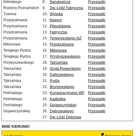
Kilińskiego
8.
Narutowicza
Przesiadki
Rodziny Poznańskich
9.
Dw. Łódź Fabryczna
Przesiadki
Tuwima
10.
Wysoka
Przesiadki
Przędzalniana
11.
Nawrot
Przesiadki
Przędzalniana
12.
Piłsudskiego
Przesiadki
Przędzalniana
13.
Fabryczna
Przesiadki
Przędzalniana
14.
Tymienieckiego NŻ
Przesiadki
Milionowa
15.
Przędzalniana
Przesiadki
Śmigłego Rydza
16.
Milionowa
Przesiadki
Śmigłego Rydza
17.
Przybyszewskiego
Przesiadki
Przybyszewskiego
18.
Tatrzańska
Przesiadki
Tatrzańska
19.
Grota-Roweckiego
Przesiadki
Tatrzańska
20.
Dąbrowskiego
Przesiadki
Tatrzańska
21.
Rydla
Przesiadki
Tatrzańska
22.
Broniewskiego
Przesiadki
Felińskiego
23.
Konspiracyjnego WP
Przesiadki
Felińskiego
24.
Kadłubka
Przesiadki
Felińskiego
25.
Gojawiczyńskiej
Przesiadki
Gojawiczyńskiej
26.
Dąbrowskiego
Przesiadki
27.
Dw. Łódź Dąbrowa
INNE KIERUNKI