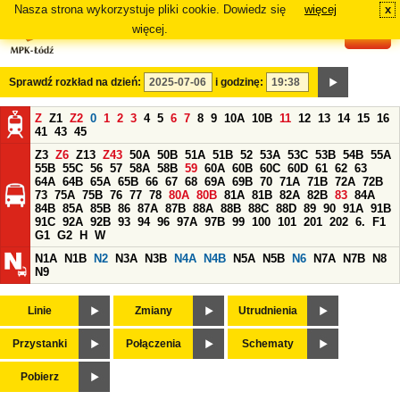
Nasza strona wykorzystuje pliki cookie. Dowiedz się
więcej
x
#
więcej.
Sprawdź rozkład na dzień:
i godzinę:
Z
Z1
Z2
0
1
2
3
4
5
6
7
8
9
10A
10B
11
12
13
14
15
16
41
43
45
Z3
Z6
Z13
Z43
50A
50B
51A
51B
52
53A
53C
53B
54B
55A
55B
55C
56
57
58A
58B
59
60A
60B
60C
60D
61
62
63
64A
64B
65A
65B
66
67
68
69A
69B
70
71A
71B
72A
72B
73
75A
75B
76
77
78
80A
80B
81A
81B
82A
82B
83
84A
84B
85A
85B
86
87A
87B
88A
88B
88C
88D
89
90
91A
91B
91C
92A
92B
93
94
96
97A
97B
99
100
101
201
202
6.
F1
G1
G2
H
W
N1A
N1B
N2
N3A
N3B
N4A
N4B
N5A
N5B
N6
N7A
N7B
N8
N9
Linie
Zmiany
Utrudnienia
Przystanki
Połączenia
Schematy
Pobierz