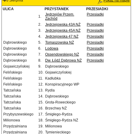
6 Sierpnia
Pokaż na mapie
ULICA
PRZYSTANEK
PRZESIADKI
Jędrzejów Przem.
Przesiadki
1.
Zachód
2.
Jędrzejowska 43A NŻ
Przesiadki
3.
Jędrzejowska 45A NŻ
Przesiadki
4.
Jędrzejowska 47 NŻ
Przesiadki
Dąbrowskiego
5.
Tomaszowska NŻ
Przesiadki
Dąbrowskiego
6.
Lodowa
Przesiadki
Dąbrowskiego
7.
Ossendowskiego NŻ
Przesiadki
Dąbrowskiego
8.
Dw. Łódź Dąbrowa NŻ
Przesiadki
Gojawiczyńskiej
9.
Dąbrowskiego
Felińskiego
10.
Gojawiczyńskiej
Felińskiego
11.
Kadłubka
Felińskiego
12.
Konspiracyjnego WP
Tatrzańska
13.
Rydla
Tatrzańska
14.
Dąbrowskiego
Tatrzańska
15.
Grota-Roweckiego
Tatrzańska
16.
Brzechwy NŻ
Przybyszewskiego
17.
Śmigłego-Rydza
Milionowa
18.
Śmigłego-Rydza NŻ
Przędzalniana
19.
Milionowa
Przędzalniana
20.
Tymienieckiego