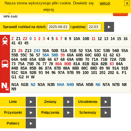
Nasza strona wykorzystuje pliki cookie. Dowiedz się
więcej
x
#
więcej.
Sprawdź rozkład na dzień:
i godzinę:
Z
Z1
Z2
0
1
2
3
4
5
6
7
8
9
10A
10B
11
12
13
14
15
16
41
43
45
Z3
Z6
Z13
Z43
50A
50B
51A
51B
52
53A
53C
53B
54B
55A
55B
55C
56
57
58A
58B
59
60A
60B
60C
60D
61
62
63
64A
64B
65A
65B
66
67
68
69A
69B
70
71A
71B
72A
72B
73
75A
75B
76
77
78
80A
80B
81A
81B
82A
82B
83
84A
84B
85A
85B
86
87A
87B
88A
88B
88C
88D
89
90
91A
91B
91C
92A
92B
93
94
96
97A
97B
99
100
101
201
202
6.
F1
G1
G2
H
W
N1A
N1B
N2
N3A
N3B
N4A
N4B
N5A
N5B
N6
N7A
N7B
N8
N9
Linie
Zmiany
Utrudnienia
Przystanki
Połączenia
Schematy
Pobierz