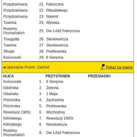
Przędzalniana
21.
Fabryczna
Przędzalniana
22.
Piłsudskiego
Przędzalniana
23.
Nawrot
Tuwima
24.
Wysoka
Rodziny
25.
Dw. Łódź Fabryczna
Poznańskich
Traugutta
26.
Sienkiewicza
Tuwima
27.
Sienkiewicza
Struga
28.
Piotrkowska
Kościuszki
29.
6 Sierpnia
Jędrzejów Przem. Zachód
Pokaż na mapie
ULICA
PRZYSTANEK
PRZESIADKI
Kościuszki
1.
6 Sierpnia
Gdańska
2.
Zielona
Gdańska
3.
1 Maja
Próchnika
4.
Zachodnia
Próchnika
5.
Piotrkowska
Rewolucji 1905r.
6.
Wschodnia
Kilińskiego
7.
Rewolucji 1905r.
Kilińskiego
8.
Narutowicza
Rodziny
9.
Dw. Łódź Fabryczna
Poznańskich