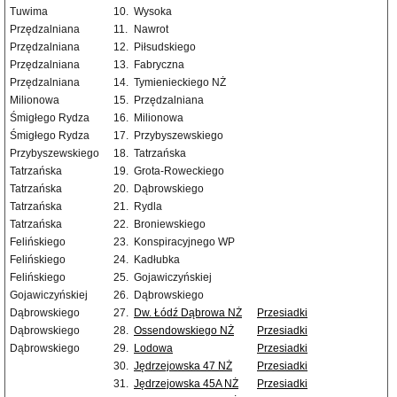
Tuwima
10.
Wysoka
Przędzalniana
11.
Nawrot
Przędzalniana
12.
Piłsudskiego
Przędzalniana
13.
Fabryczna
Przędzalniana
14.
Tymienieckiego NŻ
Milionowa
15.
Przędzalniana
Śmigłego Rydza
16.
Milionowa
Śmigłego Rydza
17.
Przybyszewskiego
Przybyszewskiego
18.
Tatrzańska
Tatrzańska
19.
Grota-Roweckiego
Tatrzańska
20.
Dąbrowskiego
Tatrzańska
21.
Rydla
Tatrzańska
22.
Broniewskiego
Felińskiego
23.
Konspiracyjnego WP
Felińskiego
24.
Kadłubka
Felińskiego
25.
Gojawiczyńskiej
Gojawiczyńskiej
26.
Dąbrowskiego
Dąbrowskiego
27.
Dw. Łódź Dąbrowa NŻ
Przesiadki
Dąbrowskiego
28.
Ossendowskiego NŻ
Przesiadki
Dąbrowskiego
29.
Lodowa
Przesiadki
30.
Jędrzejowska 47 NŻ
Przesiadki
31.
Jędrzejowska 45A NŻ
Przesiadki