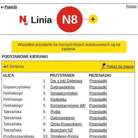
Pomoc
Powrót
N8
Linia
Wszystkie przystanki na nocnych liniach autobusowych są na
żądanie.
PODSTAWOWE KIERUNKI
6 Sierpnia
Pokaż na mapie
ULICA
PRZYSTANEK
PRZESIADKI
1.
Dw. Łódź Dąbrowa
Przesiadki
Gojawiczyńskiej
2.
Dąbrowskiego
Przesiadki
Felińskiego
3.
Gojawiczyńskiej
Przesiadki
Felińskiego
4.
Kadłubka
Przesiadki
Felińskiego
5.
Konspiracyjnego WP
Przesiadki
Tatrzańska
6.
Rydla
Przesiadki
Tatrzańska
7.
Dąbrowskiego
Przesiadki
Tatrzańska
8.
Grota-Roweckiego
Przesiadki
Tatrzańska
9.
Brzechwy NŻ
Przesiadki
Przybyszewskiego
10.
Śmigłego-Rydza
Przesiadki