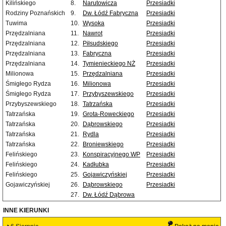
Kilińskiego
8.
Narutowicza
Przesiadki
Rodziny Poznańskich
9.
Dw. Łódź Fabryczna
Przesiadki
Tuwima
10.
Wysoka
Przesiadki
Przędzalniana
11.
Nawrot
Przesiadki
Przędzalniana
12.
Piłsudskiego
Przesiadki
Przędzalniana
13.
Fabryczna
Przesiadki
Przędzalniana
14.
Tymienieckiego NŻ
Przesiadki
Milionowa
15.
Przędzalniana
Przesiadki
Śmigłego Rydza
16.
Milionowa
Przesiadki
Śmigłego Rydza
17.
Przybyszewskiego
Przesiadki
Przybyszewskiego
18.
Tatrzańska
Przesiadki
Tatrzańska
19.
Grota-Roweckiego
Przesiadki
Tatrzańska
20.
Dąbrowskiego
Przesiadki
Tatrzańska
21.
Rydla
Przesiadki
Tatrzańska
22.
Broniewskiego
Przesiadki
Felińskiego
23.
Konspiracyjnego WP
Przesiadki
Felińskiego
24.
Kadłubka
Przesiadki
Felińskiego
25.
Gojawiczyńskiej
Przesiadki
Gojawiczyńskiej
26.
Dąbrowskiego
Przesiadki
27.
Dw. Łódź Dąbrowa
INNE KIERUNKI