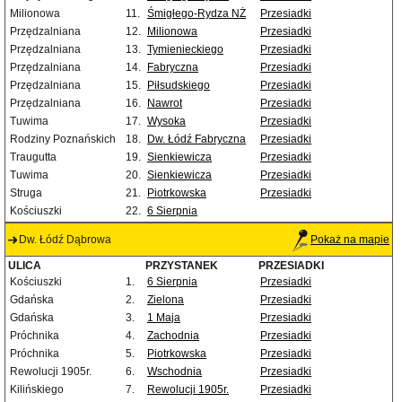
Milionowa
11.
Śmigłego-Rydza NŻ
Przesiadki
Przędzalniana
12.
Milionowa
Przesiadki
Przędzalniana
13.
Tymienieckiego
Przesiadki
Przędzalniana
14.
Fabryczna
Przesiadki
Przędzalniana
15.
Piłsudskiego
Przesiadki
Przędzalniana
16.
Nawrot
Przesiadki
Tuwima
17.
Wysoka
Przesiadki
Rodziny Poznańskich
18.
Dw. Łódź Fabryczna
Przesiadki
Traugutta
19.
Sienkiewicza
Przesiadki
Tuwima
20.
Sienkiewicza
Przesiadki
Struga
21.
Piotrkowska
Przesiadki
Kościuszki
22.
6 Sierpnia
Dw. Łódź Dąbrowa
Pokaż na mapie
ULICA
PRZYSTANEK
PRZESIADKI
Kościuszki
1.
6 Sierpnia
Przesiadki
Gdańska
2.
Zielona
Przesiadki
Gdańska
3.
1 Maja
Przesiadki
Próchnika
4.
Zachodnia
Przesiadki
Próchnika
5.
Piotrkowska
Przesiadki
Rewolucji 1905r.
6.
Wschodnia
Przesiadki
Kilińskiego
7.
Rewolucji 1905r.
Przesiadki