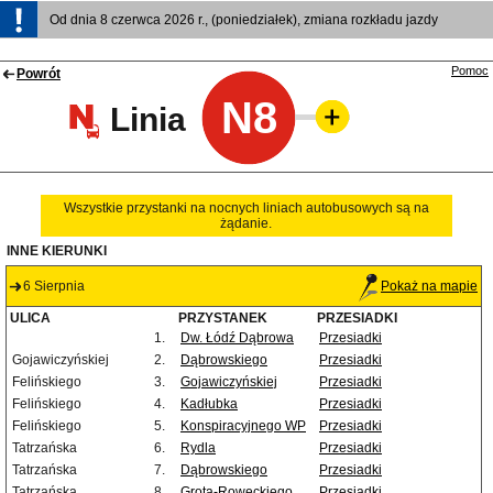
Od dnia 8 czerwca 2026 r., (poniedziałek), zmiana rozkładu jazdy
Pomoc
Powrót
N8
Linia
Wszystkie przystanki na nocnych liniach autobusowych są na
żądanie.
INNE KIERUNKI
6 Sierpnia
Pokaż na mapie
ULICA
PRZYSTANEK
PRZESIADKI
1.
Dw. Łódź Dąbrowa
Przesiadki
Gojawiczyńskiej
2.
Dąbrowskiego
Przesiadki
Felińskiego
3.
Gojawiczyńskiej
Przesiadki
Felińskiego
4.
Kadłubka
Przesiadki
Felińskiego
5.
Konspiracyjnego WP
Przesiadki
Tatrzańska
6.
Rydla
Przesiadki
Tatrzańska
7.
Dąbrowskiego
Przesiadki
Tatrzańska
8.
Grota-Roweckiego
Przesiadki