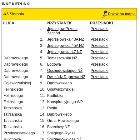
INNE KIERUNKI
6 Sierpnia
Pokaż na mapie
ULICA
PRZYSTANEK
PRZESIADKI
Jędrzejów Przem.
Przesiadki
1.
Zachód
2.
Jędrzejowska 43A NŻ
Przesiadki
3.
Jędrzejowska 45A NŻ
Przesiadki
4.
Jędrzejowska 47 NŻ
Przesiadki
Dąbrowskiego
5.
Tomaszowska NŻ
Przesiadki
Dąbrowskiego
6.
Lodowa
Przesiadki
Dąbrowskiego
7.
Ossendowskiego NŻ
Przesiadki
Dąbrowskiego
8.
Dw. Łódź Dąbrowa NŻ
Przesiadki
Gojawiczyńskiej
9.
Dąbrowskiego
Felińskiego
10.
Gojawiczyńskiej
Felińskiego
11.
Kadłubka
Felińskiego
12.
Konspiracyjnego WP
Tatrzańska
13.
Rydla
Tatrzańska
14.
Dąbrowskiego
Tatrzańska
15.
Grota-Roweckiego
Tatrzańska
16.
Brzechwy NŻ
Przybyszewskiego
17.
Śmigłego-Rydza
Milionowa
18.
Śmigłego-Rydza NŻ