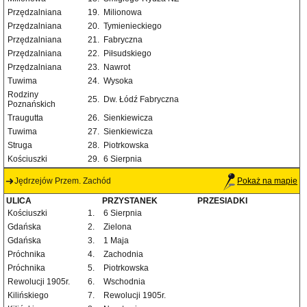
Przędzalniana
19.
Milionowa
Przędzalniana
20.
Tymienieckiego
Przędzalniana
21.
Fabryczna
Przędzalniana
22.
Piłsudskiego
Przędzalniana
23.
Nawrot
Tuwima
24.
Wysoka
Rodziny
25.
Dw. Łódź Fabryczna
Poznańskich
Traugutta
26.
Sienkiewicza
Tuwima
27.
Sienkiewicza
Struga
28.
Piotrkowska
Kościuszki
29.
6 Sierpnia
Jędrzejów Przem. Zachód
Pokaż na mapie
ULICA
PRZYSTANEK
PRZESIADKI
Kościuszki
1.
6 Sierpnia
Gdańska
2.
Zielona
Gdańska
3.
1 Maja
Próchnika
4.
Zachodnia
Próchnika
5.
Piotrkowska
Rewolucji 1905r.
6.
Wschodnia
Kilińskiego
7.
Rewolucji 1905r.