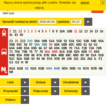
Nasza strona wykorzystuje pliki cookie. Dowiedz się
więcej
x
#
więcej.
Sprawdź rozkład na dzień:
i godzinę:
Z
Z1
Z2
0
1
2
3
4
5
6
7
8
9
10A
10B
11
12
13
14
15
16
41
43
45
Z3
Z6
Z13
Z43
50A
50B
51A
51B
52
53A
53C
53B
54B
55A
55B
55C
56
57
58A
58B
59
60A
60B
60C
60D
61
62
63
64A
64B
65A
65B
66
67
68
69A
69B
70
71A
71B
72A
72B
73
75A
75B
76
77
78
80A
80B
81A
81B
82A
82B
83
84A
84B
85A
85B
86
87A
87B
88A
88B
88C
88D
89
90
91A
91B
91C
92A
92B
93
94
96
97A
97B
99
100
101
201
202
6.
F1
G1
G2
H
W
N1A
N1B
N2
N3A
N3B
N4A
N4B
N5A
N5B
N6
N7A
N7B
N8
N9
Linie
Zmiany
Utrudnienia
Przystanki
Połączenia
Schematy
Pobierz