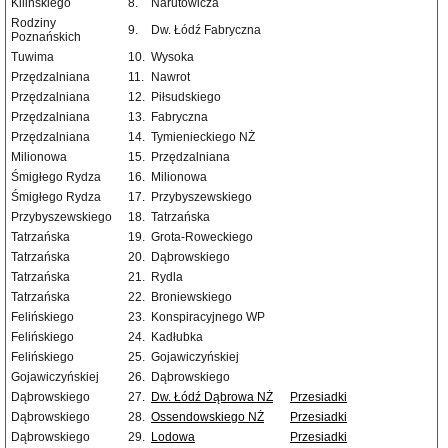
Kilińskiego
8.
Narutowicza
Rodziny
9.
Dw. Łódź Fabryczna
Poznańskich
Tuwima
10.
Wysoka
Przędzalniana
11.
Nawrot
Przędzalniana
12.
Piłsudskiego
Przędzalniana
13.
Fabryczna
Przędzalniana
14.
Tymienieckiego NŻ
Milionowa
15.
Przędzalniana
Śmigłego Rydza
16.
Milionowa
Śmigłego Rydza
17.
Przybyszewskiego
Przybyszewskiego
18.
Tatrzańska
Tatrzańska
19.
Grota-Roweckiego
Tatrzańska
20.
Dąbrowskiego
Tatrzańska
21.
Rydla
Tatrzańska
22.
Broniewskiego
Felińskiego
23.
Konspiracyjnego WP
Felińskiego
24.
Kadłubka
Felińskiego
25.
Gojawiczyńskiej
Gojawiczyńskiej
26.
Dąbrowskiego
Dąbrowskiego
27.
Dw. Łódź Dąbrowa NŻ
Przesiadki
Dąbrowskiego
28.
Ossendowskiego NŻ
Przesiadki
Dąbrowskiego
29.
Lodowa
Przesiadki