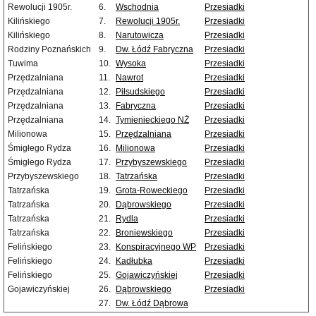
Rewolucji 1905r.
6.
Wschodnia
Przesiadki
Kilińskiego
7.
Rewolucji 1905r.
Przesiadki
Kilińskiego
8.
Narutowicza
Przesiadki
Rodziny Poznańskich
9.
Dw. Łódź Fabryczna
Przesiadki
Tuwima
10.
Wysoka
Przesiadki
Przędzalniana
11.
Nawrot
Przesiadki
Przędzalniana
12.
Piłsudskiego
Przesiadki
Przędzalniana
13.
Fabryczna
Przesiadki
Przędzalniana
14.
Tymienieckiego NŻ
Przesiadki
Milionowa
15.
Przędzalniana
Przesiadki
Śmigłego Rydza
16.
Milionowa
Przesiadki
Śmigłego Rydza
17.
Przybyszewskiego
Przesiadki
Przybyszewskiego
18.
Tatrzańska
Przesiadki
Tatrzańska
19.
Grota-Roweckiego
Przesiadki
Tatrzańska
20.
Dąbrowskiego
Przesiadki
Tatrzańska
21.
Rydla
Przesiadki
Tatrzańska
22.
Broniewskiego
Przesiadki
Felińskiego
23.
Konspiracyjnego WP
Przesiadki
Felińskiego
24.
Kadłubka
Przesiadki
Felińskiego
25.
Gojawiczyńskiej
Przesiadki
Gojawiczyńskiej
26.
Dąbrowskiego
Przesiadki
27.
Dw. Łódź Dąbrowa