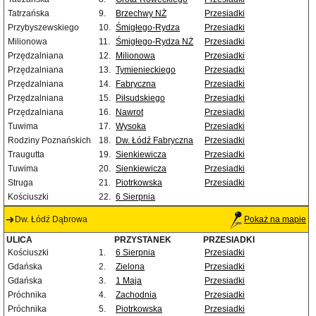
Tatrzańska
9.
Brzechwy NŻ
Przesiadki
Przybyszewskiego
10.
Śmigłego-Rydza
Przesiadki
Milionowa
11.
Śmigłego-Rydza NŻ
Przesiadki
Przędzalniana
12.
Milionowa
Przesiadki
Przędzalniana
13.
Tymienieckiego
Przesiadki
Przędzalniana
14.
Fabryczna
Przesiadki
Przędzalniana
15.
Piłsudskiego
Przesiadki
Przędzalniana
16.
Nawrot
Przesiadki
Tuwima
17.
Wysoka
Przesiadki
Rodziny Poznańskich
18.
Dw. Łódź Fabryczna
Przesiadki
Traugutta
19.
Sienkiewicza
Przesiadki
Tuwima
20.
Sienkiewicza
Przesiadki
Struga
21.
Piotrkowska
Przesiadki
Kościuszki
22.
6 Sierpnia
Dw. Łódź Dąbrowa
Pokaż na mapie
ULICA
PRZYSTANEK
PRZESIADKI
Kościuszki
1.
6 Sierpnia
Przesiadki
Gdańska
2.
Zielona
Przesiadki
Gdańska
3.
1 Maja
Przesiadki
Próchnika
4.
Zachodnia
Przesiadki
Próchnika
5.
Piotrkowska
Przesiadki