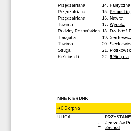
Przędzalniana
14.
Fabryczna
Przędzalniana
15.
Piłsudskie
Przędzalniana
16.
Nawrot
Tuwima
17.
Wysoka
Rodziny Poznańskich
18.
Dw. Łódź 
Traugutta
19.
Sienkiewic
Tuwima
20.
Sienkiewic
Struga
21.
Piotrkows
Kościuszki
22.
6 Sierpnia
INNE KIERUNKI
6 Sierpnia
ULICA
PRZYSTAN
Jędrzejów P
1.
Zachód