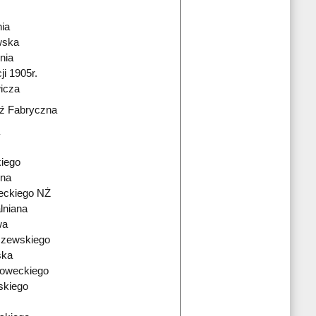
ia
wska
nia
i 1905r.
icza
ź Fabryczna
kiego
zna
eckiego NŻ
lniana
wa
szewskiego
ska
oweckiego
skiego