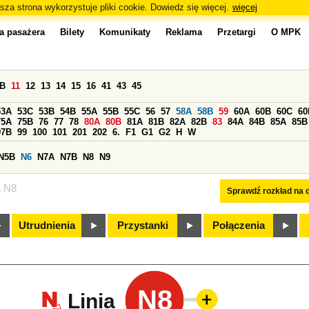
sza strona wykorzystuje pliki cookie. Dowiedz się więcej.
więcej
a pasażera
Bilety
Komunikaty
Reklama
Przetargi
O MPK
0B
11
12
13
14
15
16
41
43
45
53A
53C
53B
54B
55A
55B
55C
56
57
58A
58B
59
60A
60B
60C
60
75A
75B
76
77
78
80A
80B
81A
81B
82A
82B
83
84A
84B
85A
85B
97B
99
100
101
201
202
6.
F1
G1
G2
H
W
N5B
N6
N7A
N7B
N8
N9
a N8
Sprawdź rozkład na d
Utrudnienia
Przystanki
Połączenia
N8
Linia