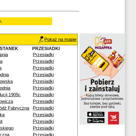
e.
Pokaż na mapie
STANEK
PRZESIADKI
pnia
Przesiadki
na
Przesiadki
a
Przesiadki
dnia
Przesiadki
kowska
Przesiadki
odnia
Przesiadki
ucji 1905r.
Przesiadki
owicza
Przesiadki
ódź Fabryczna
Przesiadki
ka
Przesiadki
ot
Przesiadki
dskiego
Przesiadki
czna
Przesiadki