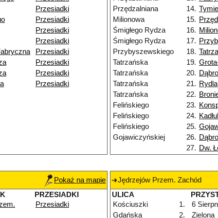
Przesiadki
Przędzalniana
14.
Tymie
go
Przesiadki
Milionowa
15.
Przęd
Przesiadki
Śmigłego Rydza
16.
Milio
Przesiadki
Śmigłego Rydza
17.
Przy
Fabryczna
Przesiadki
Przybyszewskiego
18.
Tatrz
za
Przesiadki
Tatrzańska
19.
Grota
za
Przesiadki
Tatrzańska
20.
Dąbr
ka
Przesiadki
Tatrzańska
21.
Rydla
Tatrzańska
22.
Broni
Felińskiego
23.
Konsp
Felińskiego
24.
Kadłu
Felińskiego
25.
Gojaw
Gojawiczyńskiej
26.
Dąbr
27.
Dw. Ł
Pokaż na mapie
Jędrzejów Przem. Zachód
EK
PRZESIADKI
ULICA
PRZYS
rzem.
Przesiadki
Kościuszki
1.
6 Sierpn
Gdańska
2.
Zielona