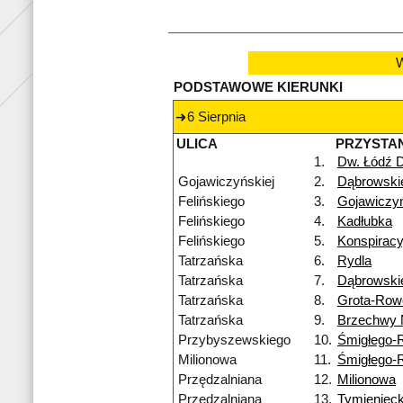
W
PODSTAWOWE KIERUNKI
6 Sierpnia
ULICA
PRZYSTA
1.
Dw. Łódź 
Gojawiczyńskiej
2.
Dąbrowski
Felińskiego
3.
Gojawiczyń
Felińskiego
4.
Kadłubka
Felińskiego
5.
Konspirac
Tatrzańska
6.
Rydla
Tatrzańska
7.
Dąbrowski
Tatrzańska
8.
Grota-Row
Tatrzańska
9.
Brzechwy
Przybyszewskiego
10.
Śmigłego-
Milionowa
11.
Śmigłego-
Przędzalniana
12.
Milionowa
Przędzalniana
13.
Tymienieck