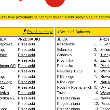
szystkie przystanki na nocnych liniach autobusowych są na żądani
Pokaż na mapie
Dw. Łódź Dąbrowa
NEK
PRZESIADKI
ULICA
PRZY
Dąbrowa
Przesiadki
Kościuszki
1.
6 Sier
ego
Przesiadki
Gdańska
2.
Zielo
skiej
Przesiadki
Gdańska
3.
1 Maj
Przesiadki
Próchnika
4.
Zacho
yjnego WP
Przesiadki
Próchnika
5.
Piotr
Przesiadki
Rewolucji 1905r.
6.
Wsch
ego
Przesiadki
Kilińskiego
7.
Rewol
eckiego
Przesiadki
Kilińskiego
8.
Narut
 NŻ
Przesiadki
Rodziny Poznańskich
9.
Dw. Ł
Rydza
Przesiadki
Tuwima
10.
Wyso
Rydza NŻ
Przesiadki
Przędzalniana
11.
Nawr
Przesiadki
Przędzalniana
12.
Piłsu
iego
Przesiadki
Przędzalniana
13.
Fabry