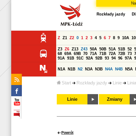
Na
Rozkłady jazdy
Dl
Z
Z1
Z2
0
1
2
3
4
5
6
7
8
9
10A
1
Z3
Z6
Z13
Z43
50A
50B
51A
51B
52
68
69A
69B
70
71A
71B
72A
72B
73
91A
91B
91C
92A
92B
93
94
96
97A
N1A
N1B
N2
N3A
N3B
N4A
N4B
N5A
Start
Rozkłady jazdy
Linie
Lini
Linie
Zmiany
Powrót