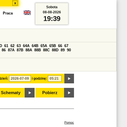
x
Sobota
08-08-2026
Praca
19:39
D
61
62
63
64A
64B
65A
65B
66
67
86
87A
87B
88A
88B
88C
88D
89
90
zień:
i godzinę:
Schematy
Pobierz
Pomoc