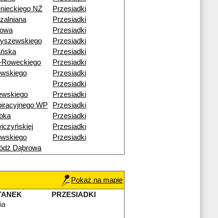
nieckiego NŻ
Przesiadki
zalniana
Przesiadki
nowa
Przesiadki
byszewskiego
Przesiadki
ańska
Przesiadki
-Roweckiego
Przesiadki
owskiego
Przesiadki
Przesiadki
ewskiego
Przesiadki
iracyjnego WP
Przesiadki
bka
Przesiadki
iczyńskiej
Przesiadki
owskiego
Przesiadki
ódź Dąbrowa
Pokaż na mapie
TANEK
PRZESIADKI
ia