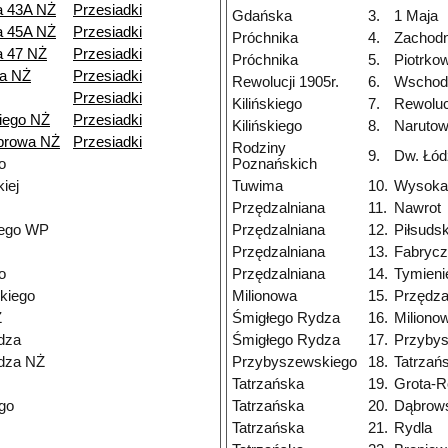
a 43A NŻ
Przesiadki
Gdańska
3.
1 Maja
a 45A NŻ
Przesiadki
Próchnika
4.
Zachodn
a 47 NŻ
Przesiadki
Próchnika
5.
Piotrko
a NŻ
Przesiadki
Rewolucji 1905r.
6.
Wschod
Przesiadki
Kilińskiego
7.
Rewolucj
iego NŻ
Przesiadki
Kilińskiego
8.
Narutow
browa NŻ
Przesiadki
Rodziny
9.
Dw. Łód
o
Poznańskich
iej
Tuwima
10.
Wysoka
Przędzalniana
11.
Nawrot
nego WP
Przędzalniana
12.
Piłsuds
Przędzalniana
13.
Fabryc
o
Przędzalniana
14.
Tymieni
kiego
Milionowa
15.
Przędza
Ż
Śmigłego Rydza
16.
Miliono
dza
Śmigłego Rydza
17.
Przyby
dza NŻ
Przybyszewskiego
18.
Tatrzań
Tatrzańska
19.
Grota-R
go
Tatrzańska
20.
Dąbrow
Tatrzańska
21.
Rydla