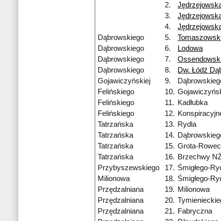
2.
Jędrzejowsk
3.
Jędrzejowsk
4.
Jędrzejowsk
Dąbrowskiego
5.
Tomaszowsk
Dąbrowskiego
6.
Lodowa
Dąbrowskiego
7.
Ossendowsk
Dąbrowskiego
8.
Dw. Łódź Dą
Gojawiczyńskiej
9.
Dąbrowskieg
Felińskiego
10.
Gojawiczyńsk
Felińskiego
11.
Kadłubka
Felińskiego
12.
Konspiracyj
Tatrzańska
13.
Rydla
Tatrzańska
14.
Dąbrowskieg
Tatrzańska
15.
Grota-Rowec
Tatrzańska
16.
Brzechwy N
Przybyszewskiego
17.
Śmigłego-Ry
Milionowa
18.
Śmigłego-Ry
Przędzalniana
19.
Milionowa
Przędzalniana
20.
Tymienieckie
Przędzalniana
21.
Fabryczna