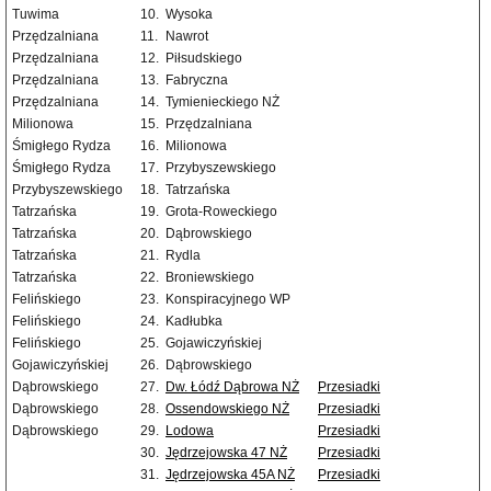
Tuwima
10.
Wysoka
Przędzalniana
11.
Nawrot
Przędzalniana
12.
Piłsudskiego
Przędzalniana
13.
Fabryczna
Przędzalniana
14.
Tymienieckiego NŻ
Milionowa
15.
Przędzalniana
Śmigłego Rydza
16.
Milionowa
Śmigłego Rydza
17.
Przybyszewskiego
Przybyszewskiego
18.
Tatrzańska
Tatrzańska
19.
Grota-Roweckiego
Tatrzańska
20.
Dąbrowskiego
Tatrzańska
21.
Rydla
Tatrzańska
22.
Broniewskiego
Felińskiego
23.
Konspiracyjnego WP
Felińskiego
24.
Kadłubka
Felińskiego
25.
Gojawiczyńskiej
Gojawiczyńskiej
26.
Dąbrowskiego
Dąbrowskiego
27.
Dw. Łódź Dąbrowa NŻ
Przesiadki
Dąbrowskiego
28.
Ossendowskiego NŻ
Przesiadki
Dąbrowskiego
29.
Lodowa
Przesiadki
30.
Jędrzejowska 47 NŻ
Przesiadki
31.
Jędrzejowska 45A NŻ
Przesiadki