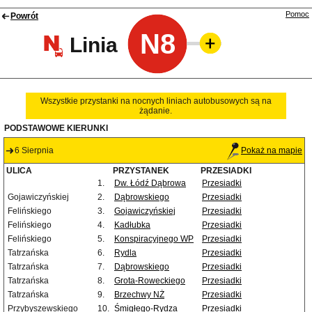
Pomoc
Powrót
N8
Linia
Wszystkie przystanki na nocnych liniach autobusowych są na
żądanie.
PODSTAWOWE KIERUNKI
6 Sierpnia
Pokaż na mapie
ULICA
PRZYSTANEK
PRZESIADKI
1.
Dw. Łódź Dąbrowa
Przesiadki
Gojawiczyńskiej
2.
Dąbrowskiego
Przesiadki
Felińskiego
3.
Gojawiczyńskiej
Przesiadki
Felińskiego
4.
Kadłubka
Przesiadki
Felińskiego
5.
Konspiracyjnego WP
Przesiadki
Tatrzańska
6.
Rydla
Przesiadki
Tatrzańska
7.
Dąbrowskiego
Przesiadki
Tatrzańska
8.
Grota-Roweckiego
Przesiadki
Tatrzańska
9.
Brzechwy NŻ
Przesiadki
Przybyszewskiego
10.
Śmigłego-Rydza
Przesiadki