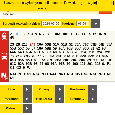
Nasza strona wykorzystuje pliki cookie. Dowiedz się
więcej
x
#
więcej.
Sprawdź rozkład na dzień:
i godzinę:
Z1
0
1
2
3
4
5
6
7
8
9
10A
10B
11
12
13
14
15
16
41
45
Z3
Z6
Z13
Z43
50A
50B
51A
51B
52
53A
53C
53B
54B
55A
55B
55C
56
57
58A
58B
59
60A
60B
60C
60D
61
62
63
64A
64B
65A
65B
66
67
68
69A
69B
70
71A
71B
72A
72B
73
75A
75B
76
77
78
80A
80B
81A
81B
82A
82B
83
84A
84B
85A
85B
86
87A
87B
88A
88B
88C
88D
89
90
91A
91B
91C
92A
92B
93
94
96
97A
97B
99
100
101
201
202
6.
F1
G1
G2
H
W
N1A
N1B
N2
N3A
N3B
N4A
N4B
N5A
N5B
N6
N7A
N7B
N8
N9
Linie
Zmiany
Utrudnienia
Przystanki
Połączenia
Schematy
Pobierz