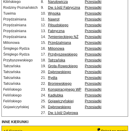
Kilińskiego
8.
Narutowicza
Przesiadki
Rodziny Poznańskich
9.
Dw. Łódź Fabryczna
Przesiadki
Tuwima
10.
Wysoka
Przesiadki
Przędzalniana
11.
Nawrot
Przesiadki
Przędzalniana
12.
Piłsudskiego
Przesiadki
Przędzalniana
13.
Fabryczna
Przesiadki
Przędzalniana
14.
Tymienieckiego NŻ
Przesiadki
Milionowa
15.
Przędzalniana
Przesiadki
Śmigłego Rydza
16.
Milionowa
Przesiadki
Śmigłego Rydza
17.
Przybyszewskiego
Przesiadki
Przybyszewskiego
18.
Tatrzańska
Przesiadki
Tatrzańska
19.
Grota-Roweckiego
Przesiadki
Tatrzańska
20.
Dąbrowskiego
Przesiadki
Tatrzańska
21.
Rydla
Przesiadki
Tatrzańska
22.
Broniewskiego
Przesiadki
Felińskiego
23.
Konspiracyjnego WP
Przesiadki
Felińskiego
24.
Kadłubka
Przesiadki
Felińskiego
25.
Gojawiczyńskiej
Przesiadki
Gojawiczyńskiej
26.
Dąbrowskiego
Przesiadki
27.
Dw. Łódź Dąbrowa
INNE KIERUNKI