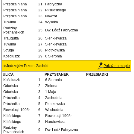
Przędzalniana
21.
Fabryczna
Przędzalniana
22.
Piłsudskiego
Przędzalniana
23.
Nawrot
Tuwima
24.
Wysoka
Rodziny
25.
Dw. Łódź Fabryczna
Poznańskich
Traugutta
26.
Sienkiewicza
Tuwima
27.
Sienkiewicza
Struga
28.
Piotrkowska
Kościuszki
29.
6 Sierpnia
Jędrzejów Przem. Zachód
Pokaż na mapie
ULICA
PRZYSTANEK
PRZESIADKI
Kościuszki
1.
6 Sierpnia
Gdańska
2.
Zielona
Gdańska
3.
1 Maja
Próchnika
4.
Zachodnia
Próchnika
5.
Piotrkowska
Rewolucji 1905r.
6.
Wschodnia
Kilińskiego
7.
Rewolucji 1905r.
Kilińskiego
8.
Narutowicza
Rodziny
9.
Dw. Łódź Fabryczna
Poznańskich