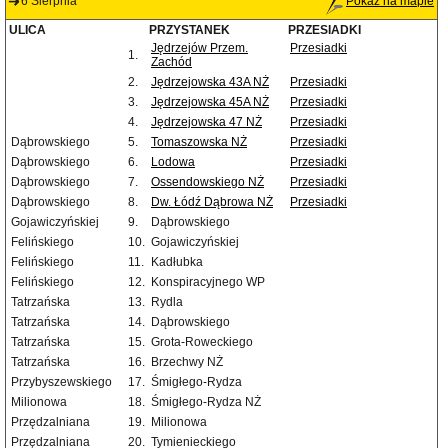
6 Sierpnia
Pokaż na mapie
ULICA
PRZYSTANEK
PRZESIADKI
Jędrzejów Przem.
Przesiadki
1.
Zachód
2.
Jędrzejowska 43A NŻ
Przesiadki
3.
Jędrzejowska 45A NŻ
Przesiadki
4.
Jędrzejowska 47 NŻ
Przesiadki
Dąbrowskiego
5.
Tomaszowska NŻ
Przesiadki
Dąbrowskiego
6.
Lodowa
Przesiadki
Dąbrowskiego
7.
Ossendowskiego NŻ
Przesiadki
Dąbrowskiego
8.
Dw. Łódź Dąbrowa NŻ
Przesiadki
Gojawiczyńskiej
9.
Dąbrowskiego
Felińskiego
10.
Gojawiczyńskiej
Felińskiego
11.
Kadłubka
Felińskiego
12.
Konspiracyjnego WP
Tatrzańska
13.
Rydla
Tatrzańska
14.
Dąbrowskiego
Tatrzańska
15.
Grota-Roweckiego
Tatrzańska
16.
Brzechwy NŻ
Przybyszewskiego
17.
Śmigłego-Rydza
Milionowa
18.
Śmigłego-Rydza NŻ
Przędzalniana
19.
Milionowa
Przędzalniana
20.
Tymienieckiego