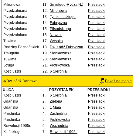
Milionowa
11.
Śmigłego-Rydza NŻ
Przesiadki
Przędzalniana
12.
Milionowa
Przesiadki
Przędzalniana
13.
Tymienieckiego
Przesiadki
Przędzalniana
14.
Fabryczna
Przesiadki
Przędzalniana
15.
Piłsudskiego
Przesiadki
Przędzalniana
16.
Nawrot
Przesiadki
Tuwima
17.
Wysoka
Przesiadki
Rodziny Poznańskich
18.
Dw. Łódź Fabryczna
Przesiadki
Traugutta
19.
Sienkiewicza
Przesiadki
Tuwima
20.
Sienkiewicza
Przesiadki
Struga
21.
Piotrkowska
Przesiadki
Kościuszki
22.
6 Sierpnia
Dw. Łódź Dąbrowa
Pokaż na mapie
ULICA
PRZYSTANEK
PRZESIADKI
Kościuszki
1.
6 Sierpnia
Przesiadki
Gdańska
2.
Zielona
Przesiadki
Gdańska
3.
1 Maja
Przesiadki
Próchnika
4.
Zachodnia
Przesiadki
Próchnika
5.
Piotrkowska
Przesiadki
Rewolucji 1905r.
6.
Wschodnia
Przesiadki
Kilińskiego
7.
Rewolucji 1905r.
Przesiadki