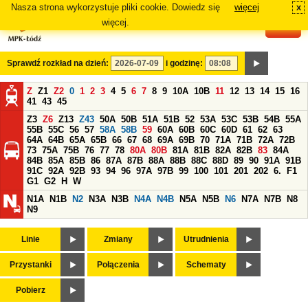
Nasza strona wykorzystuje pliki cookie. Dowiedz się
więcej
x
#
więcej.
Sprawdź rozkład na dzień:
i godzinę:
Z
Z1
Z2
0
1
2
3
4
5
6
7
8
9
10A
10B
11
12
13
14
15
16
41
43
45
Z3
Z6
Z13
Z43
50A
50B
51A
51B
52
53A
53C
53B
54B
55A
55B
55C
56
57
58A
58B
59
60A
60B
60C
60D
61
62
63
64A
64B
65A
65B
66
67
68
69A
69B
70
71A
71B
72A
72B
73
75A
75B
76
77
78
80A
80B
81A
81B
82A
82B
83
84A
84B
85A
85B
86
87A
87B
88A
88B
88C
88D
89
90
91A
91B
91C
92A
92B
93
94
96
97A
97B
99
100
101
201
202
6.
F1
G1
G2
H
W
N1A
N1B
N2
N3A
N3B
N4A
N4B
N5A
N5B
N6
N7A
N7B
N8
N9
Linie
Zmiany
Utrudnienia
Przystanki
Połączenia
Schematy
Pobierz