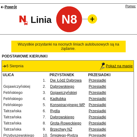
Pomoc
Powrót
N8
Linia
Wszystkie przystanki na nocnych liniach autobusowych są na
żądanie.
PODSTAWOWE KIERUNKI
6 Sierpnia
Pokaż na mapie
ULICA
PRZYSTANEK
PRZESIADKI
1.
Dw. Łódź Dąbrowa
Przesiadki
Gojawiczyńskiej
2.
Dąbrowskiego
Przesiadki
Felińskiego
3.
Gojawiczyńskiej
Przesiadki
Felińskiego
4.
Kadłubka
Przesiadki
Felińskiego
5.
Konspiracyjnego WP
Przesiadki
Tatrzańska
6.
Rydla
Przesiadki
Tatrzańska
7.
Dąbrowskiego
Przesiadki
Tatrzańska
8.
Grota-Roweckiego
Przesiadki
Tatrzańska
9.
Brzechwy NŻ
Przesiadki
Przybyszewskiego
10.
Śmigłego-Rydza
Przesiadki