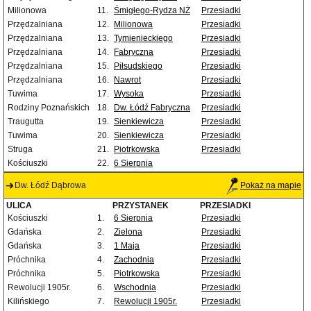
Milionowa
11.
Śmigłego-Rydza NŻ
Przesiadki
Przędzalniana
12.
Milionowa
Przesiadki
Przędzalniana
13.
Tymienieckiego
Przesiadki
Przędzalniana
14.
Fabryczna
Przesiadki
Przędzalniana
15.
Piłsudskiego
Przesiadki
Przędzalniana
16.
Nawrot
Przesiadki
Tuwima
17.
Wysoka
Przesiadki
Rodziny Poznańskich
18.
Dw. Łódź Fabryczna
Przesiadki
Traugutta
19.
Sienkiewicza
Przesiadki
Tuwima
20.
Sienkiewicza
Przesiadki
Struga
21.
Piotrkowska
Przesiadki
Kościuszki
22.
6 Sierpnia
Dw. Łódź Dąbrowa
Pokaż na mapie
ULICA
PRZYSTANEK
PRZESIADKI
Kościuszki
1.
6 Sierpnia
Przesiadki
Gdańska
2.
Zielona
Przesiadki
Gdańska
3.
1 Maja
Przesiadki
Próchnika
4.
Zachodnia
Przesiadki
Próchnika
5.
Piotrkowska
Przesiadki
Rewolucji 1905r.
6.
Wschodnia
Przesiadki
Kilińskiego
7.
Rewolucji 1905r.
Przesiadki