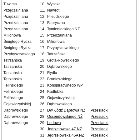
Tuwima
10.
Wysoka
Przędzalniana
11.
Nawrot
Przędzalniana
12.
Piłsudskiego
Przędzalniana
13.
Fabryczna
Przędzalniana
14.
Tymienieckiego NŻ
Milionowa
15.
Przędzalniana
Śmigłego Rydza
16.
Milionowa
Śmigłego Rydza
17.
Przybyszewskiego
Przybyszewskiego
18.
Tatrzańska
Tatrzańska
19.
Grota-Roweckiego
Tatrzańska
20.
Dąbrowskiego
Tatrzańska
21.
Rydla
Tatrzańska
22.
Broniewskiego
Felińskiego
23.
Konspiracyjnego WP
Felińskiego
24.
Kadłubka
Felińskiego
25.
Gojawiczyńskiej
Gojawiczyńskiej
26.
Dąbrowskiego
Dąbrowskiego
27.
Dw. Łódź Dąbrowa NŻ
Przesiadki
Dąbrowskiego
28.
Ossendowskiego NŻ
Przesiadki
Dąbrowskiego
29.
Lodowa
Przesiadki
30.
Jędrzejowska 47 NŻ
Przesiadki
31.
Jędrzejowska 45A NŻ
Przesiadki