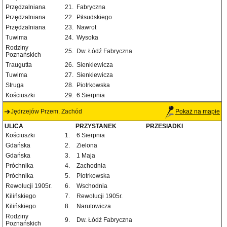
Przędzalniana
21.
Fabryczna
Przędzalniana
22.
Piłsudskiego
Przędzalniana
23.
Nawrot
Tuwima
24.
Wysoka
Rodziny
25.
Dw. Łódź Fabryczna
Poznańskich
Traugutta
26.
Sienkiewicza
Tuwima
27.
Sienkiewicza
Struga
28.
Piotrkowska
Kościuszki
29.
6 Sierpnia
Jędrzejów Przem. Zachód
Pokaż na mapie
ULICA
PRZYSTANEK
PRZESIADKI
Kościuszki
1.
6 Sierpnia
Gdańska
2.
Zielona
Gdańska
3.
1 Maja
Próchnika
4.
Zachodnia
Próchnika
5.
Piotrkowska
Rewolucji 1905r.
6.
Wschodnia
Kilińskiego
7.
Rewolucji 1905r.
Kilińskiego
8.
Narutowicza
Rodziny
9.
Dw. Łódź Fabryczna
Poznańskich