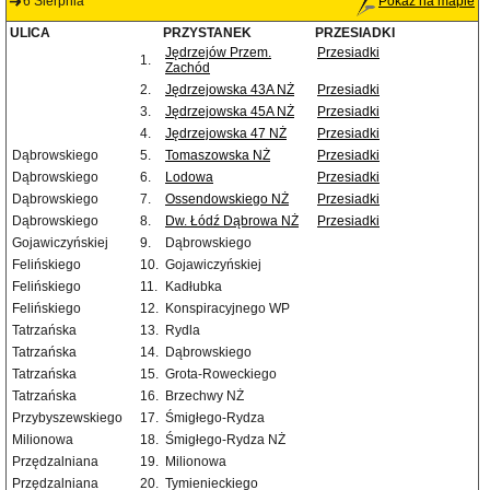
6 Sierpnia
Pokaż na mapie
ULICA
PRZYSTANEK
PRZESIADKI
Jędrzejów Przem.
Przesiadki
1.
Zachód
2.
Jędrzejowska 43A NŻ
Przesiadki
3.
Jędrzejowska 45A NŻ
Przesiadki
4.
Jędrzejowska 47 NŻ
Przesiadki
Dąbrowskiego
5.
Tomaszowska NŻ
Przesiadki
Dąbrowskiego
6.
Lodowa
Przesiadki
Dąbrowskiego
7.
Ossendowskiego NŻ
Przesiadki
Dąbrowskiego
8.
Dw. Łódź Dąbrowa NŻ
Przesiadki
Gojawiczyńskiej
9.
Dąbrowskiego
Felińskiego
10.
Gojawiczyńskiej
Felińskiego
11.
Kadłubka
Felińskiego
12.
Konspiracyjnego WP
Tatrzańska
13.
Rydla
Tatrzańska
14.
Dąbrowskiego
Tatrzańska
15.
Grota-Roweckiego
Tatrzańska
16.
Brzechwy NŻ
Przybyszewskiego
17.
Śmigłego-Rydza
Milionowa
18.
Śmigłego-Rydza NŻ
Przędzalniana
19.
Milionowa
Przędzalniana
20.
Tymienieckiego