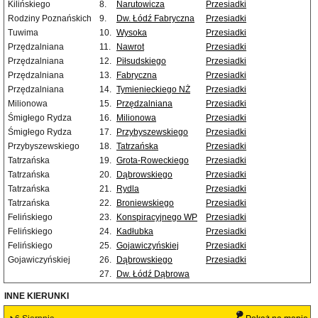
Kilińskiego
8.
Narutowicza
Przesiadki
Rodziny Poznańskich
9.
Dw. Łódź Fabryczna
Przesiadki
Tuwima
10.
Wysoka
Przesiadki
Przędzalniana
11.
Nawrot
Przesiadki
Przędzalniana
12.
Piłsudskiego
Przesiadki
Przędzalniana
13.
Fabryczna
Przesiadki
Przędzalniana
14.
Tymienieckiego NŻ
Przesiadki
Milionowa
15.
Przędzalniana
Przesiadki
Śmigłego Rydza
16.
Milionowa
Przesiadki
Śmigłego Rydza
17.
Przybyszewskiego
Przesiadki
Przybyszewskiego
18.
Tatrzańska
Przesiadki
Tatrzańska
19.
Grota-Roweckiego
Przesiadki
Tatrzańska
20.
Dąbrowskiego
Przesiadki
Tatrzańska
21.
Rydla
Przesiadki
Tatrzańska
22.
Broniewskiego
Przesiadki
Felińskiego
23.
Konspiracyjnego WP
Przesiadki
Felińskiego
24.
Kadłubka
Przesiadki
Felińskiego
25.
Gojawiczyńskiej
Przesiadki
Gojawiczyńskiej
26.
Dąbrowskiego
Przesiadki
27.
Dw. Łódź Dąbrowa
INNE KIERUNKI