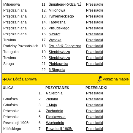
Milionowa
11.
Śmigłego-Rydza NŻ
Przesiadki
Przędzalniana
12.
Milionowa
Przesiadki
Przędzalniana
13.
Tymienieckiego
Przesiadki
Przędzalniana
14.
Fabryczna
Przesiadki
Przędzalniana
15.
Piłsudskiego
Przesiadki
Przędzalniana
16.
Nawrot
Przesiadki
Tuwima
17.
Wysoka
Przesiadki
Rodziny Poznańskich
18.
Dw. Łódź Fabryczna
Przesiadki
Traugutta
19.
Sienkiewicza
Przesiadki
Tuwima
20.
Sienkiewicza
Przesiadki
Struga
21.
Piotrkowska
Przesiadki
22.
6 Sierpnia
Dw. Łódź Dąbrowa
Pokaż na mapie
ULICA
PRZYSTANEK
PRZESIADKI
1.
6 Sierpnia
Przesiadki
Gdańska
2.
Zielona
Przesiadki
Gdańska
3.
1 Maja
Przesiadki
Próchnika
4.
Zachodnia
Przesiadki
Próchnika
5.
Piotrkowska
Przesiadki
Rewolucji 1905r.
6.
Wschodnia
Przesiadki
Kilińskiego
7.
Rewolucji 1905r.
Przesiadki