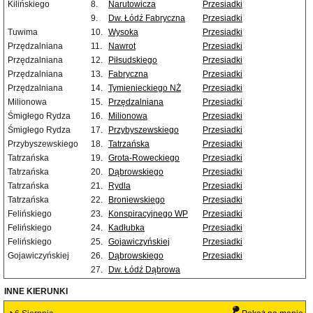
Kilińskiego
8.
Narutowicza
Przesiadki
9.
Dw. Łódź Fabryczna
Przesiadki
Tuwima
10.
Wysoka
Przesiadki
Przędzalniana
11.
Nawrot
Przesiadki
Przędzalniana
12.
Piłsudskiego
Przesiadki
Przędzalniana
13.
Fabryczna
Przesiadki
Przędzalniana
14.
Tymienieckiego NŻ
Przesiadki
Milionowa
15.
Przędzalniana
Przesiadki
Śmigłego Rydza
16.
Milionowa
Przesiadki
Śmigłego Rydza
17.
Przybyszewskiego
Przesiadki
Przybyszewskiego
18.
Tatrzańska
Przesiadki
Tatrzańska
19.
Grota-Roweckiego
Przesiadki
Tatrzańska
20.
Dąbrowskiego
Przesiadki
Tatrzańska
21.
Rydla
Przesiadki
Tatrzańska
22.
Broniewskiego
Przesiadki
Felińskiego
23.
Konspiracyjnego WP
Przesiadki
Felińskiego
24.
Kadłubka
Przesiadki
Felińskiego
25.
Gojawiczyńskiej
Przesiadki
Gojawiczyńskiej
26.
Dąbrowskiego
Przesiadki
27.
Dw. Łódź Dąbrowa
INNE KIERUNKI