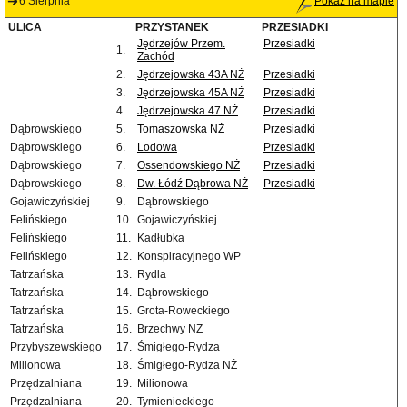
6 Sierpnia
Pokaż na mapie
ULICA
PRZYSTANEK
PRZESIADKI
Jędrzejów Przem.
Przesiadki
1.
Zachód
2.
Jędrzejowska 43A NŻ
Przesiadki
3.
Jędrzejowska 45A NŻ
Przesiadki
4.
Jędrzejowska 47 NŻ
Przesiadki
Dąbrowskiego
5.
Tomaszowska NŻ
Przesiadki
Dąbrowskiego
6.
Lodowa
Przesiadki
Dąbrowskiego
7.
Ossendowskiego NŻ
Przesiadki
Dąbrowskiego
8.
Dw. Łódź Dąbrowa NŻ
Przesiadki
Gojawiczyńskiej
9.
Dąbrowskiego
Felińskiego
10.
Gojawiczyńskiej
Felińskiego
11.
Kadłubka
Felińskiego
12.
Konspiracyjnego WP
Tatrzańska
13.
Rydla
Tatrzańska
14.
Dąbrowskiego
Tatrzańska
15.
Grota-Roweckiego
Tatrzańska
16.
Brzechwy NŻ
Przybyszewskiego
17.
Śmigłego-Rydza
Milionowa
18.
Śmigłego-Rydza NŻ
Przędzalniana
19.
Milionowa
Przędzalniana
20.
Tymienieckiego