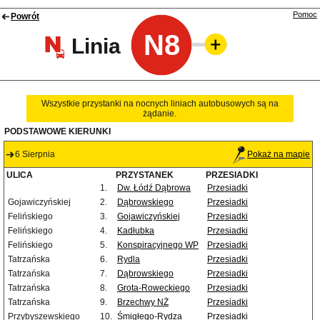
Pomoc
Powrót
N8
Linia
Wszystkie przystanki na nocnych liniach autobusowych są na
żądanie.
PODSTAWOWE KIERUNKI
6 Sierpnia
Pokaż na mapie
ULICA
PRZYSTANEK
PRZESIADKI
1.
Dw. Łódź Dąbrowa
Przesiadki
Gojawiczyńskiej
2.
Dąbrowskiego
Przesiadki
Felińskiego
3.
Gojawiczyńskiej
Przesiadki
Felińskiego
4.
Kadłubka
Przesiadki
Felińskiego
5.
Konspiracyjnego WP
Przesiadki
Tatrzańska
6.
Rydla
Przesiadki
Tatrzańska
7.
Dąbrowskiego
Przesiadki
Tatrzańska
8.
Grota-Roweckiego
Przesiadki
Tatrzańska
9.
Brzechwy NŻ
Przesiadki
Przybyszewskiego
10.
Śmigłego-Rydza
Przesiadki