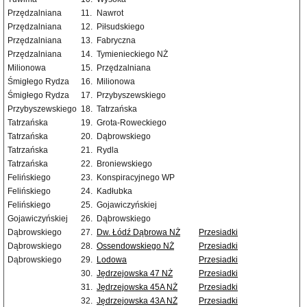
Przędzalniana
11.
Nawrot
Przędzalniana
12.
Piłsudskiego
Przędzalniana
13.
Fabryczna
Przędzalniana
14.
Tymienieckiego NŻ
Milionowa
15.
Przędzalniana
Śmigłego Rydza
16.
Milionowa
Śmigłego Rydza
17.
Przybyszewskiego
Przybyszewskiego
18.
Tatrzańska
Tatrzańska
19.
Grota-Roweckiego
Tatrzańska
20.
Dąbrowskiego
Tatrzańska
21.
Rydla
Tatrzańska
22.
Broniewskiego
Felińskiego
23.
Konspiracyjnego WP
Felińskiego
24.
Kadłubka
Felińskiego
25.
Gojawiczyńskiej
Gojawiczyńskiej
26.
Dąbrowskiego
Dąbrowskiego
27.
Dw. Łódź Dąbrowa NŻ
Przesiadki
Dąbrowskiego
28.
Ossendowskiego NŻ
Przesiadki
Dąbrowskiego
29.
Lodowa
Przesiadki
30.
Jędrzejowska 47 NŻ
Przesiadki
31.
Jędrzejowska 45A NŻ
Przesiadki
32.
Jędrzejowska 43A NŻ
Przesiadki