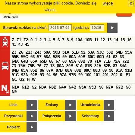
Nasza strona wykorzystuje pliki cookie. Dowiedz się
więcej
x
#
więcej.
Sprawdź rozkład na dzień:
i godzinę:
Z
Z1
Z2
0
1
2
3
4
5
6
7
8
9
10A
10B
11
12
13
14
15
16
41
43
45
Z3
Z6
Z13
Z43
50A
50B
51A
51B
52
53A
53C
53B
54B
55A
55B
55C
56
57
58A
58B
59
60A
60B
60C
60D
61
62
63
64A
64B
65A
65B
66
67
68
69A
69B
70
71A
71B
72A
72B
73
75A
75B
76
77
78
80A
80B
81A
81B
82A
82B
83
84A
84B
85A
85B
86
87A
87B
88A
88B
88C
88D
89
90
91A
91B
91C
92A
92B
93
94
96
97A
97B
99
100
101
201
202
6.
F1
G1
G2
H
W
N1A
N1B
N2
N3A
N3B
N4A
N4B
N5A
N5B
N6
N7A
N7B
N8
N9
Linie
Zmiany
Utrudnienia
Przystanki
Połączenia
Schematy
Pobierz