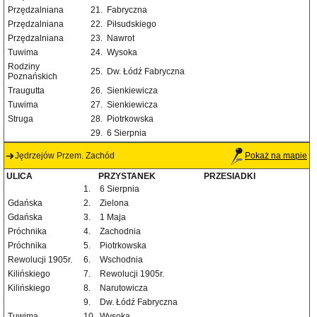
Przędzalniana
21.
Fabryczna
Przędzalniana
22.
Piłsudskiego
Przędzalniana
23.
Nawrot
Tuwima
24.
Wysoka
Rodziny
25.
Dw. Łódź Fabryczna
Poznańskich
Traugutta
26.
Sienkiewicza
Tuwima
27.
Sienkiewicza
Struga
28.
Piotrkowska
29.
6 Sierpnia
Jędrzejów Przem. Zachód
Pokaż na mapie
ULICA
PRZYSTANEK
PRZESIADKI
1.
6 Sierpnia
Gdańska
2.
Zielona
Gdańska
3.
1 Maja
Próchnika
4.
Zachodnia
Próchnika
5.
Piotrkowska
Rewolucji 1905r.
6.
Wschodnia
Kilińskiego
7.
Rewolucji 1905r.
Kilińskiego
8.
Narutowicza
9.
Dw. Łódź Fabryczna
Tuwima
10.
Wysoka