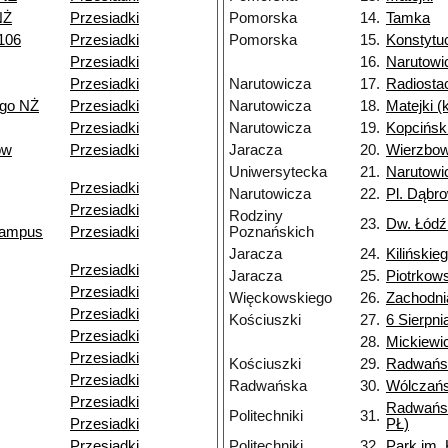
NŻ
Przesiadki
Pomorska
14.
Tamka
106
Przesiadki
Pomorska
15.
Konstytu
Przesiadki
16.
Narutowi
Przesiadki
Narutowicza
17.
Radiosta
ego NŻ
Przesiadki
Narutowicza
18.
Matejki 
Przesiadki
Narutowicza
19.
Kopcińsk
ów
Przesiadki
Jaracza
20.
Wierzbo
Uniwersytecka
21.
Narutowi
Przesiadki
Narutowicza
22.
Pl. Dąbr
Przesiadki
Rodziny
23.
Dw. Łódź
(kampus
Przesiadki
Poznańskich
Jaracza
24.
Kilińskie
Przesiadki
Jaracza
25.
Piotrkow
Przesiadki
Więckowskiego
26.
Zachodni
Przesiadki
Kościuszki
27.
6 Sierpni
Przesiadki
28.
Mickiewi
Przesiadki
Kościuszki
29.
Radwańs
Przesiadki
Radwańska
30.
Wólczań
Przesiadki
Radwańs
Politechniki
31.
Przesiadki
PŁ)
Przesiadki
Politechniki
32.
Park im.