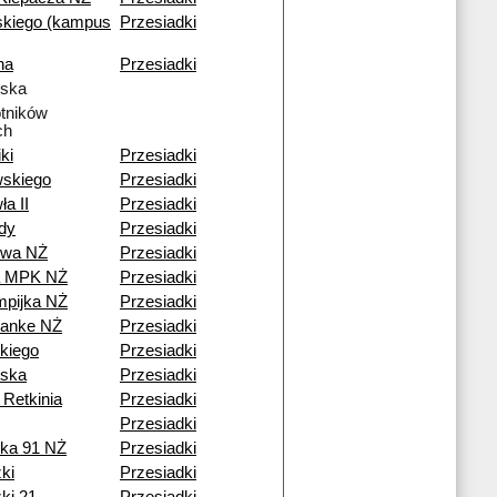
kiego (kampus
Przesiadki
na
Przesiadki
lska
tników
ch
ki
Przesiadki
skiego
Przesiadki
a II
Przesiadki
dy
Przesiadki
owa NŻ
Przesiadki
a MPK NŻ
Przesiadki
pijka NŻ
Przesiadki
Janke NŻ
Przesiadki
kiego
Przesiadki
lska
Przesiadki
 Retkinia
Przesiadki
Przesiadki
ka 91 NŻ
Przesiadki
ki
Przesiadki