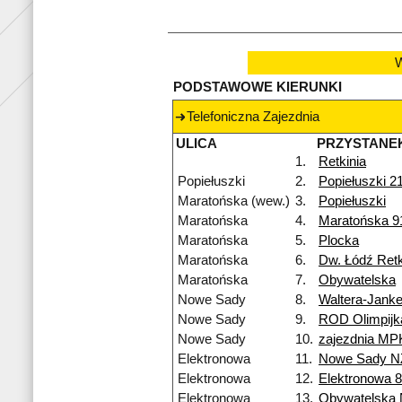
W
PODSTAWOWE KIERUNKI
Telefoniczna Zajezdnia
ULICA
PRZYSTANE
1.
Retkinia
Popiełuszki
2.
Popiełuszki 2
Maratońska (wew.)
3.
Popiełuszki
Maratońska
4.
Maratońska 9
Maratońska
5.
Plocka
Maratońska
6.
Dw. Łódź Retk
Maratońska
7.
Obywatelska
Nowe Sady
8.
Waltera-Jank
Nowe Sady
9.
ROD Olimpijk
Nowe Sady
10.
zajezdnia MP
Elektronowa
11.
Nowe Sady N
Elektronowa
12.
Elektronowa 
Elektronowa
13.
Obywatelska