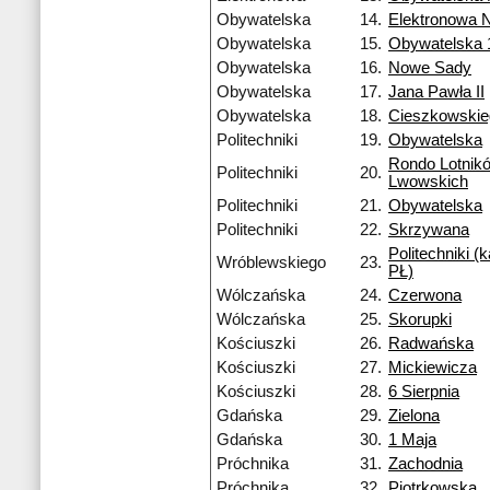
Obywatelska
14.
Elektronowa 
Obywatelska
15.
Obywatelska 
Obywatelska
16.
Nowe Sady
Obywatelska
17.
Jana Pawła II
Obywatelska
18.
Cieszkowski
Politechniki
19.
Obywatelska
Rondo Lotnik
Politechniki
20.
Lwowskich
Politechniki
21.
Obywatelska
Politechniki
22.
Skrzywana
Politechniki 
Wróblewskiego
23.
PŁ)
Wólczańska
24.
Czerwona
Wólczańska
25.
Skorupki
Kościuszki
26.
Radwańska
Kościuszki
27.
Mickiewicza
Kościuszki
28.
6 Sierpnia
Gdańska
29.
Zielona
Gdańska
30.
1 Maja
Próchnika
31.
Zachodnia
Próchnika
32.
Piotrkowska