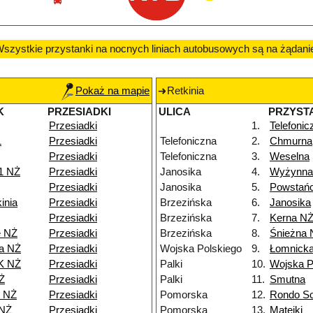
szystkie przystanki na nocnych liniach autobusowych są na żądani
Pokaż na mapie
Retkinia
K
PRZESIADKI
ULICA
PRZYST
Przesiadki
1.
Telefonic
1
Przesiadki
Telefoniczna
2.
Chmurna
Przesiadki
Telefoniczna
3.
Weselna
1 NŻ
Przesiadki
Janosika
4.
Wyżynna
Przesiadki
Janosika
5.
Powstańc
inia
Przesiadki
Brzezińska
6.
Janosika
Przesiadki
Brzezińska
7.
Kerna N
e NŻ
Przesiadki
Brzezińska
8.
Śnieżna 
a NŻ
Przesiadki
Wojska Polskiego
9.
Łomnick
K NŻ
Przesiadki
Palki
10.
Wojska P
Ż
Przesiadki
Palki
11.
Smutna
8 NŻ
Przesiadki
Pomorska
12.
Rondo So
 NŻ
Przesiadki
Pomorska
13.
Matejki