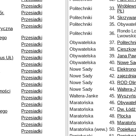
Przesiadki
Wróblews
Politechniki
33.
PŁ)
5r.
Przesiadki
Politechniki
34.
Skrzywa
Przesiadki
Politechniki
35.
Obywate
Przesiadki
ryczna
Rondo Lo
Politechniki
36.
Lwowski
iego
Przesiadki
Obywatelska
37.
Politechni
Przesiadki
Obywatelska
38.
Cieszkow
Przesiadki
Obywatelska
39.
Jana Pawł
pus UŁ)
Przesiadki
Obywatelska
40.
Nowe Sa
Przesiadki
Nowe Sady
41.
Elektron
Przesiadki
Nowe Sady
42.
zajezdni
Przesiadki
Nowe Sady
43.
ROD Olim
Przesiadki
Nowe Sady
44.
Waltera-
ności
Przesiadki
Waltera-Janke
45.
Wyszyńs
Przesiadki
Maratońska
46.
Obywate
Przesiadki
Maratońska
47.
Dw. Łódź
iego
Przesiadki
Maratońska
48.
Plocka
Przesiadki
Maratońska
49.
Maratońs
Przesiadki
Maratońska (wew.)
50.
Popiełusz
Przesiadki