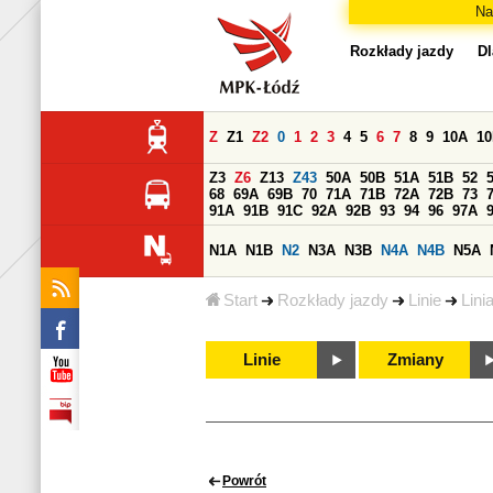
Na
Rozkłady jazdy
Dl
Z
Z1
Z2
0
1
2
3
4
5
6
7
8
9
10A
1
Z3
Z6
Z13
Z43
50A
50B
51A
51B
52
68
69A
69B
70
71A
71B
72A
72B
73
91A
91B
91C
92A
92B
93
94
96
97A
N1A
N1B
N2
N3A
N3B
N4A
N4B
N5A
Start
Rozkłady jazdy
Linie
Lini
Linie
Zmiany
Powrót