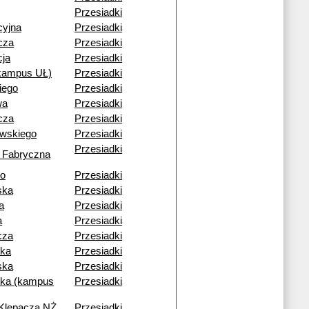
Przesiadki
cyjna
Przesiadki
cza
Przesiadki
cja
Przesiadki
(kampus UŁ)
Przesiadki
iego
Przesiadki
wa
Przesiadki
cza
Przesiadki
owskiego
Przesiadki
Przesiadki
 Fabryczna
go
Przesiadki
ska
Przesiadki
a
Przesiadki
a
Przesiadki
cza
Przesiadki
ka
Przesiadki
ska
Przesiadki
ka (kampus
Przesiadki
 Klepacza NŻ
Przesiadki