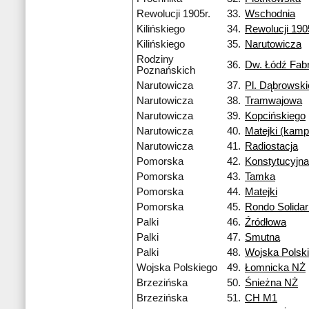
Rewolucji 1905r.
33.
Wschodnia
Kilińskiego
34.
Rewolucji 190
Kilińskiego
35.
Narutowicza
Rodziny
36.
Dw. Łódź Fab
Poznańskich
Narutowicza
37.
Pl. Dąbrowsk
Narutowicza
38.
Tramwajowa
Narutowicza
39.
Kopcińskiego
Narutowicza
40.
Matejki (kam
Narutowicza
41.
Radiostacja
Pomorska
42.
Konstytucyjna
Pomorska
43.
Tamka
Pomorska
44.
Matejki
Pomorska
45.
Rondo Solidar
Palki
46.
Źródłowa
Palki
47.
Smutna
Palki
48.
Wojska Polsk
Wojska Polskiego
49.
Łomnicka NŻ
Brzezińska
50.
Śnieżna NŻ
Brzezińska
51.
CH M1