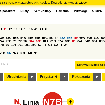
sza strona wykorzystuje pliki cookie. Dowiedz się więcej.
więcej
a pasażera
Bilety
Komunikaty
Reklama
Przetargi
O MPK
0B
11
12
13
14
15
16
41
43
45
53A
53C
53B
54B
55A
55B
55C
56
57
58A
58B
59
60A
60B
60C
60
75A
75B
76
77
78
80A
80B
81A
81B
82A
82B
83
84A
84B
85A
85B
97B
99
100
101
201
202
6.
F1
G1
G2
H
W
N5B
N6
N7A
N7B
N8
N9
a N7B
Sprawdź rozkład na d
Utrudnienia
Przystanki
Połączenia
N7B
Linia