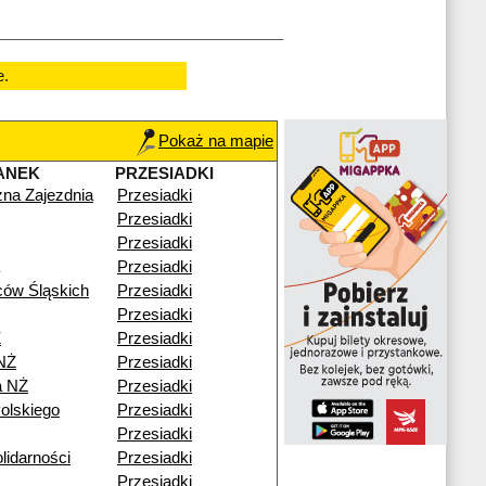
e.
Pokaż na mapie
ANEK
PRZESIADKI
zna Zajezdnia
Przesiadki
Przesiadki
Przesiadki
Przesiadki
ów Śląskich
Przesiadki
Przesiadki
Ż
Przesiadki
NŻ
Przesiadki
a NŻ
Przesiadki
olskiego
Przesiadki
Przesiadki
lidarności
Przesiadki
Przesiadki