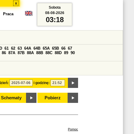
x
Sobota
08-08-2026
Praca
03:18
D
61
62
63
64A
64B
65A
65B
66
67
86
87A
87B
88A
88B
88C
88D
89
90
zień:
i godzinę:
Schematy
Pobierz
Pomoc