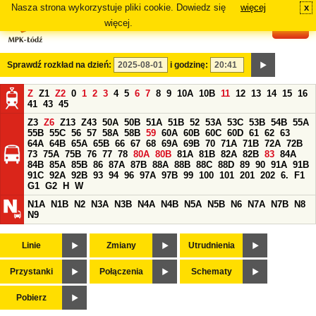
Nasza strona wykorzystuje pliki cookie. Dowiedz się
więcej
x
#
więcej.
Sprawdź rozkład na dzień:
i godzinę:
Z
Z1
Z2
0
1
2
3
4
5
6
7
8
9
10A
10B
11
12
13
14
15
16
41
43
45
Z3
Z6
Z13
Z43
50A
50B
51A
51B
52
53A
53C
53B
54B
55A
55B
55C
56
57
58A
58B
59
60A
60B
60C
60D
61
62
63
64A
64B
65A
65B
66
67
68
69A
69B
70
71A
71B
72A
72B
73
75A
75B
76
77
78
80A
80B
81A
81B
82A
82B
83
84A
84B
85A
85B
86
87A
87B
88A
88B
88C
88D
89
90
91A
91B
91C
92A
92B
93
94
96
97A
97B
99
100
101
201
202
6.
F1
G1
G2
H
W
N1A
N1B
N2
N3A
N3B
N4A
N4B
N5A
N5B
N6
N7A
N7B
N8
N9
Linie
Zmiany
Utrudnienia
Przystanki
Połączenia
Schematy
Pobierz