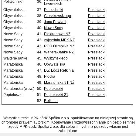
Politechniki
36.
Lwowskich
Obywatelska
37.
Politechniki
Przesiadki
Obywatelska
38.
Cieszkowskiego
Przesiadki
Obywatelska
39.
Jana Pawła II
Przesiadki
Obywatelska
40.
Nowe Sady
Przesiadki
Nowe Sady
41.
Elektronowa NŻ
Przesiadki
Nowe Sady
42.
zajezdnia MPK NŻ
Przesiadki
Nowe Sady
43.
ROD Olimpijka NŻ
Przesiadki
Nowe Sady
44.
Waltera-Janke NŻ
Przesiadki
Waltera-Janke
45.
Wyszyńskiego
Przesiadki
Maratońska
46.
Obywatelska
Przesiadki
Maratońska
47.
Dw. Łódź Retkinia
Przesiadki
Maratońska
48.
Plocka
Przesiadki
Maratońska
49.
Maratońska 91 NŻ
Przesiadki
Maratońska (wew.)
50.
Popiełuszki
Przesiadki
Popiełuszki
51.
Popiełuszki 21
Przesiadki
52.
Retkinia
Wszystkie treści MPK-Łódź Spółka z o.o. opublikowane na niniejszej stronie są
chronione prawem autorskim. Kopiowanie i rozpowszechnianie ich bez pisemnej
zgody MPK-Łódź Spółka z o.o. dla celów innych niż potrzeby własne jest
zabronione.