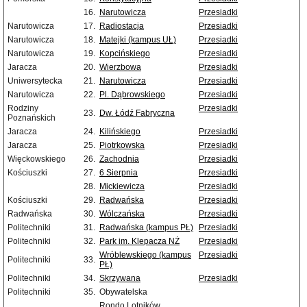
16.
Narutowicza
Przesiadki
Narutowicza
17.
Radiostacja
Przesiadki
Narutowicza
18.
Matejki (kampus UŁ)
Przesiadki
Narutowicza
19.
Kopcińskiego
Przesiadki
Jaracza
20.
Wierzbowa
Przesiadki
Uniwersytecka
21.
Narutowicza
Przesiadki
Narutowicza
22.
Pl. Dąbrowskiego
Przesiadki
Rodziny
Przesiadki
23.
Dw. Łódź Fabryczna
Poznańskich
Jaracza
24.
Kilińskiego
Przesiadki
Jaracza
25.
Piotrkowska
Przesiadki
Więckowskiego
26.
Zachodnia
Przesiadki
Kościuszki
27.
6 Sierpnia
Przesiadki
28.
Mickiewicza
Przesiadki
Kościuszki
29.
Radwańska
Przesiadki
Radwańska
30.
Wólczańska
Przesiadki
Politechniki
31.
Radwańska (kampus PŁ)
Przesiadki
Politechniki
32.
Park im. Klepacza NŻ
Przesiadki
Wróblewskiego (kampus
Przesiadki
Politechniki
33.
PŁ)
Politechniki
34.
Skrzywana
Przesiadki
Politechniki
35.
Obywatelska
Rondo Lotników