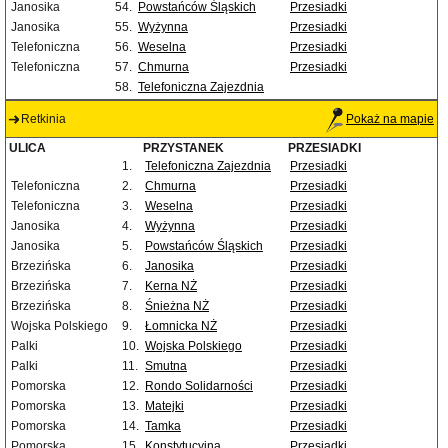
Janosika
54.
Powstańców Śląskich
Przesiadki
Janosika
55.
Wyżynna
Przesiadki
Telefoniczna
56.
Weselna
Przesiadki
Telefoniczna
57.
Chmurna
Przesiadki
58.
Telefoniczna Zajezdnia
Retkinia
Pokaż na mapie
ULICA
PRZYSTANEK
PRZESIADKI
1.
Telefoniczna Zajezdnia
Przesiadki
Telefoniczna
2.
Chmurna
Przesiadki
Telefoniczna
3.
Weselna
Przesiadki
Janosika
4.
Wyżynna
Przesiadki
Janosika
5.
Powstańców Śląskich
Przesiadki
Brzezińska
6.
Janosika
Przesiadki
Brzezińska
7.
Kerna NŻ
Przesiadki
Brzezińska
8.
Śnieżna NŻ
Przesiadki
Wojska Polskiego
9.
Łomnicka NŻ
Przesiadki
Palki
10.
Wojska Polskiego
Przesiadki
Palki
11.
Smutna
Przesiadki
Pomorska
12.
Rondo Solidarności
Przesiadki
Pomorska
13.
Matejki
Przesiadki
Pomorska
14.
Tamka
Przesiadki
Pomorska
15.
Konstytucyjna
Przesiadki