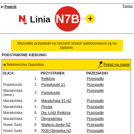
Pomoc
Powrót
N7B
Linia
Wszystkie przystanki na nocnych liniach autobusowych są na
żądanie.
PODSTAWOWE KIERUNKI
Telefoniczna Zajezdnia
Pokaż na mapie
ULICA
PRZYSTANEK
PRZESIADKI
1.
Retkinia
Przesiadki
Popiełuszki
2.
Popiełuszki 21
Przesiadki
Maratońska
Przesiadki
3.
Popiełuszki
(wew.)
Maratońska
4.
Maratońska 91 NŻ
Przesiadki
Maratońska
5.
Plocka
Przesiadki
Maratońska
6.
Dw. Łódź Retkinia
Przesiadki
Maratońska
7.
Obywatelska
Przesiadki
Nowe Sady
8.
Waltera-Janke NŻ
Przesiadki
Nowe Sady
9.
ROD Olimpijka NŻ
Przesiadki