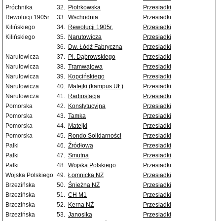
Próchnika
32.
Piotrkowska
Przesiadki
Rewolucji 1905r.
33.
Wschodnia
Przesiadki
Kilińskiego
34.
Rewolucji 1905r.
Przesiadki
Kilińskiego
35.
Narutowicza
Przesiadki
36.
Dw. Łódź Fabryczna
Przesiadki
Narutowicza
37.
Pl. Dąbrowskiego
Przesiadki
Narutowicza
38.
Tramwajowa
Przesiadki
Narutowicza
39.
Kopcińskiego
Przesiadki
Narutowicza
40.
Matejki (kampus UŁ)
Przesiadki
Narutowicza
41.
Radiostacja
Przesiadki
Pomorska
42.
Konstytucyjna
Przesiadki
Pomorska
43.
Tamka
Przesiadki
Pomorska
44.
Matejki
Przesiadki
Pomorska
45.
Rondo Solidarności
Przesiadki
Palki
46.
Źródłowa
Przesiadki
Palki
47.
Smutna
Przesiadki
Palki
48.
Wojska Polskiego
Przesiadki
Wojska Polskiego
49.
Łomnicka NŻ
Przesiadki
Brzezińska
50.
Śnieżna NŻ
Przesiadki
Brzezińska
51.
CH M1
Przesiadki
Brzezińska
52.
Kerna NŻ
Przesiadki
Brzezińska
53.
Janosika
Przesiadki