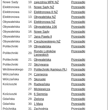
Nowe Sady
10.
zajezdnia MPK NŻ
Przesiadki
Elektronowa
11.
Nowe Sady NŻ
Przesiadki
Elektronowa
12.
Elektronowa 8 NŻ
Przesiadki
Elektronowa
13.
Obywatelska NŻ
Przesiadki
Obywatelska
14.
Elektronowa NŻ
Przesiadki
Obywatelska
15.
Obywatelska 106
Przesiadki
Obywatelska
16.
Nowe Sady
Przesiadki
Obywatelska
17.
Jana Pawła II
Przesiadki
Obywatelska
18.
Cieszkowskiego NŻ
Przesiadki
Politechniki
19.
Obywatelska
Przesiadki
Rondo Lotników
Przesiadki
Politechniki
20.
Lwowskich
Politechniki
21.
Obywatelska
Przesiadki
Politechniki
22.
Skrzywana
Przesiadki
Wróblewskiego
23.
Politechniki (kampus PŁ)
Przesiadki
Wólczańska
24.
Czerwona
Przesiadki
Wólczańska
25.
Skorupki
Przesiadki
Kościuszki
26.
Radwańska
Przesiadki
27.
Mickiewicza
Przesiadki
Kościuszki
28.
6 Sierpnia
Przesiadki
Gdańska
29.
Zielona
Przesiadki
Gdańska
30.
1 Maja
Przesiadki
Próchnika
31.
Zachodnia
Przesiadki