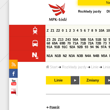
Na
Rozkłady jazdy
Dl
Z
Z1
Z2
0
1
2
3
4
5
6
7
8
9
10A
1
Z3
Z6
Z13
Z43
50A
50B
51A
51B
52
68
69A
69B
70
71A
71B
72A
72B
73
91A
91B
91C
92A
92B
93
94
96
97A
N1A
N1B
N2
N3A
N3B
N4A
N4B
N5A
Start
Rozkłady jazdy
Linie
Lini
Linie
Zmiany
Powrót