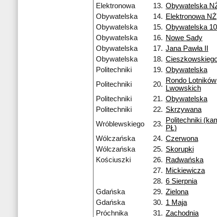
Elektronowa
13.
Obywatelska N
Obywatelska
14.
Elektronowa NŻ
Obywatelska
15.
Obywatelska 1
Obywatelska
16.
Nowe Sady
Obywatelska
17.
Jana Pawła II
Obywatelska
18.
Cieszkowskieg
Politechniki
19.
Obywatelska
Rondo Lotników
Politechniki
20.
Lwowskich
Politechniki
21.
Obywatelska
Politechniki
22.
Skrzywana
Politechniki (k
Wróblewskiego
23.
PŁ)
Wólczańska
24.
Czerwona
Wólczańska
25.
Skorupki
Kościuszki
26.
Radwańska
27.
Mickiewicza
28.
6 Sierpnia
Gdańska
29.
Zielona
Gdańska
30.
1 Maja
Próchnika
31.
Zachodnia