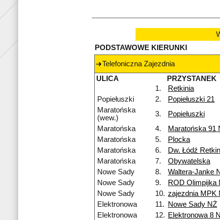
W
PODSTAWOWE KIERUNKI
Telefoniczna Zajezdnia
ULICA
PRZYSTANEK
1.
Retkinia
Popiełuszki
2.
Popiełuszki 21
Maratońska
3.
Popiełuszki
(wew.)
Maratońska
4.
Maratońska 91
Maratońska
5.
Plocka
Maratońska
6.
Dw. Łódź Retkin
Maratońska
7.
Obywatelska
Nowe Sady
8.
Waltera-Janke 
Nowe Sady
9.
ROD Olimpijka
Nowe Sady
10.
zajezdnia MPK
Elektronowa
11.
Nowe Sady NŻ
Elektronowa
12.
Elektronowa 8 