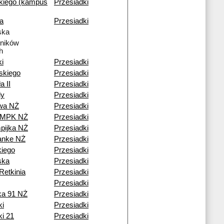
kiego (kampus
Przesiadki
a
Przesiadki
ska
tników
h
ki
Przesiadki
skiego
Przesiadki
a II
Przesiadki
dy
Przesiadki
owa NŻ
Przesiadki
a MPK NŻ
Przesiadki
pijka NŻ
Przesiadki
anke NŻ
Przesiadki
iego
Przesiadki
ska
Przesiadki
Retkinia
Przesiadki
Przesiadki
ka 91 NŻ
Przesiadki
ki
Przesiadki
ki 21
Przesiadki