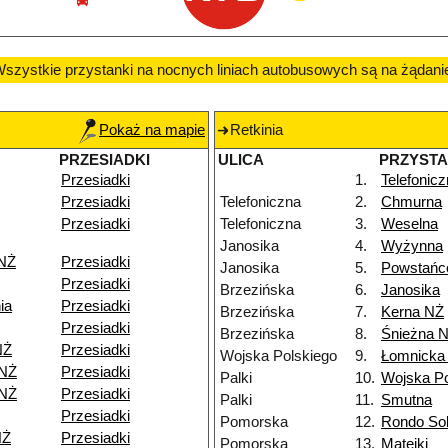
szystkie przystanki na nocnych liniach autobusowych są na żądani
Pokaż na mapie
Retkinia
PRZESIADKI
ULICA
PRZYST
Przesiadki
1.
Telefonic
Przesiadki
Telefoniczna
2.
Chmurna
Przesiadki
Telefoniczna
3.
Weselna
Janosika
4.
Wyżynna
 NŻ
Przesiadki
Janosika
5.
Powstańc
Przesiadki
Brzezińska
6.
Janosika
ia
Przesiadki
Brzezińska
7.
Kerna NŻ
Przesiadki
Brzezińska
8.
Śnieżna 
NŻ
Przesiadki
Wojska Polskiego
9.
Łomnicka
 NŻ
Przesiadki
Palki
10.
Wojska Po
 NŻ
Przesiadki
Palki
11.
Smutna
Przesiadki
Pomorska
12.
Rondo Sol
NŻ
Przesiadki
Pomorska
13.
Matejki