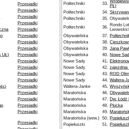
Wróblews
Politechniki
33.
Przesiadki
PŁ)
Przesiadki
Politechniki
34.
Skrzywan
.
Przesiadki
Politechniki
35.
Obywatel
Przesiadki
Rondo Lo
Politechniki
36.
czna
Przesiadki
Lwowskic
go
Przesiadki
Obywatelska
37.
Politechni
Przesiadki
Obywatelska
38.
Cieszkow
Przesiadki
Obywatelska
39.
Jana Pawł
s UŁ)
Przesiadki
Obywatelska
40.
Nowe Sa
Przesiadki
Nowe Sady
41.
Elektron
Przesiadki
Nowe Sady
42.
zajezdni
Przesiadki
Nowe Sady
43.
ROD Olim
Przesiadki
Nowe Sady
44.
Waltera-J
ści
Przesiadki
Waltera-Janke
45.
Wyszyńsk
Przesiadki
Maratońska
46.
Obywatel
Przesiadki
Maratońska
47.
Dw. Łódź 
go
Przesiadki
Maratońska
48.
Plocka
Przesiadki
Maratońska
49.
Maratońs
Maratońska (wew.)
50.
Popiełusz
Przesiadki
Popiełuszki
51.
Popiełusz