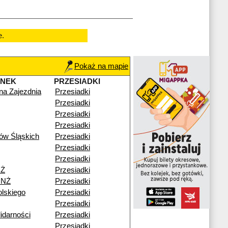
e.
Pokaż na mapie
ANEK
PRZESIADKI
zna Zajezdnia
Przesiadki
Przesiadki
Przesiadki
Przesiadki
ów Śląskich
Przesiadki
Przesiadki
Przesiadki
NŻ
Przesiadki
 NŻ
Przesiadki
lskiego
Przesiadki
Przesiadki
idarności
Przesiadki
Przesiadki