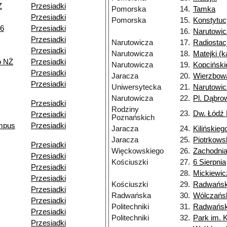
Ż
Przesiadki
Pomorska
14.
Tamka
Przesiadki
Pomorska
15.
Konstytuc
06
Przesiadki
16.
Narutowi
Przesiadki
Narutowicza
17.
Radiostac
Przesiadki
Narutowicza
18.
Matejki (
o NŻ
Przesiadki
Narutowicza
19.
Kopciński
Przesiadki
Jaracza
20.
Wierzbow
Przesiadki
Uniwersytecka
21.
Narutowi
Narutowicza
22.
Pl. Dąbro
Przesiadki
Rodziny
23.
Dw. Łódź
Przesiadki
Poznańskich
ampus
Przesiadki
Jaracza
24.
Kilińskieg
Jaracza
25.
Piotrkows
Przesiadki
Więckowskiego
26.
Zachodni
Przesiadki
Kościuszki
27.
6 Sierpnia
Przesiadki
28.
Mickiewic
Przesiadki
Kościuszki
29.
Radwańs
Przesiadki
Radwańska
30.
Wólczańs
Przesiadki
Politechniki
31.
Radwańsk
Przesiadki
Politechniki
32.
Park im. 
Przesiadki