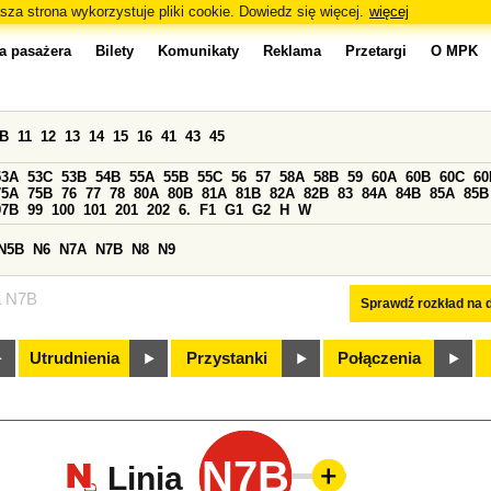
sza strona wykorzystuje pliki cookie. Dowiedz się więcej.
więcej
a pasażera
Bilety
Komunikaty
Reklama
Przetargi
O MPK
0B
11
12
13
14
15
16
41
43
45
53A
53C
53B
54B
55A
55B
55C
56
57
58A
58B
59
60A
60B
60C
60
75A
75B
76
77
78
80A
80B
81A
81B
82A
82B
83
84A
84B
85A
85B
97B
99
100
101
201
202
6.
F1
G1
G2
H
W
N5B
N6
N7A
N7B
N8
N9
a N7B
Sprawdź rozkład na d
Utrudnienia
Przystanki
Połączenia
N7B
Linia