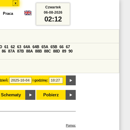
x
Czwartek
06-08-2026
Praca
02:12
D
61
62
63
64A
64B
65A
65B
66
67
86
87A
87B
88A
88B
88C
88D
89
90
zień:
i godzinę:
Schematy
Pobierz
Pomoc