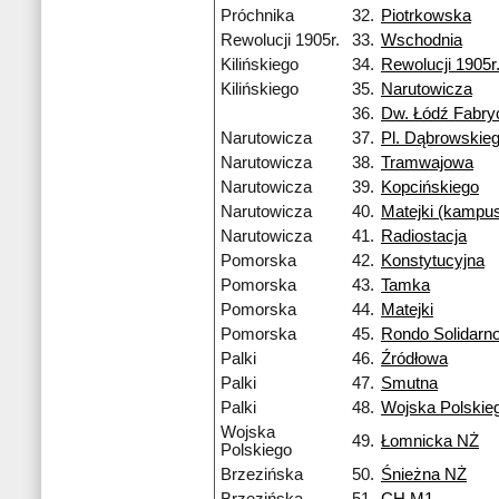
Próchnika
32.
Piotrkowska
Rewolucji 1905r.
33.
Wschodnia
Kilińskiego
34.
Rewolucji 1905r
Kilińskiego
35.
Narutowicza
36.
Dw. Łódź Fabry
Narutowicza
37.
Pl. Dąbrowskie
Narutowicza
38.
Tramwajowa
Narutowicza
39.
Kopcińskiego
Narutowicza
40.
Matejki (kampu
Narutowicza
41.
Radiostacja
Pomorska
42.
Konstytucyjna
Pomorska
43.
Tamka
Pomorska
44.
Matejki
Pomorska
45.
Rondo Solidarno
Palki
46.
Źródłowa
Palki
47.
Smutna
Palki
48.
Wojska Polskie
Wojska
49.
Łomnicka NŻ
Polskiego
Brzezińska
50.
Śnieżna NŻ