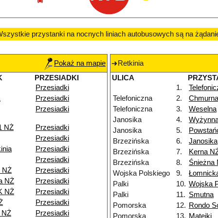
szystkie przystanki na nocnych liniach autobusowych są na żądani
Pokaż na mapie
Retkinia
K
PRZESIADKI
ULICA
PRZYST
Przesiadki
1.
Telefoni
1
Przesiadki
Telefoniczna
2.
Chmurn
Przesiadki
Telefoniczna
3.
Weselna
Janosika
4.
Wyżynn
1 NŻ
Przesiadki
Janosika
5.
Powstań
Przesiadki
Brzezińska
6.
Janosika
inia
Przesiadki
Brzezińska
7.
Kerna N
Przesiadki
Brzezińska
8.
Śnieżna
e NŻ
Przesiadki
Wojska Polskiego
9.
Łomnick
a NŻ
Przesiadki
Palki
10.
Wojska P
K NŻ
Przesiadki
Palki
11.
Smutna
Ż
Przesiadki
Pomorska
12.
Rondo So
8 NŻ
Przesiadki
Pomorska
13.
Matejki