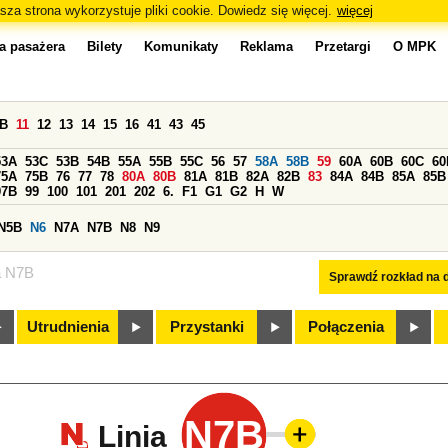
sza strona wykorzystuje pliki cookie. Dowiedz się więcej.
więcej
a pasażera
Bilety
Komunikaty
Reklama
Przetargi
O MPK
0B
11
12
13
14
15
16
41
43
45
53A
53C
53B
54B
55A
55B
55C
56
57
58A
58B
59
60A
60B
60C
60
75A
75B
76
77
78
80A
80B
81A
81B
82A
82B
83
84A
84B
85A
85B
97B
99
100
101
201
202
6.
F1
G1
G2
H
W
N5B
N6
N7A
N7B
N8
N9
a N7B
Sprawdź rozkład na d
Utrudnienia
Przystanki
Połączenia
N7B
Linia