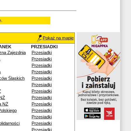
e.
Pokaż na mapie
ANEK
PRZESIADKI
czna Zajezdnia
Przesiadki
a
Przesiadki
Przesiadki
a
Przesiadki
ców Śląskich
Przesiadki
Przesiadki
Ż
Przesiadki
 NŻ
Przesiadki
a NŻ
Przesiadki
olskiego
Przesiadki
Przesiadki
lidarności
Przesiadki
Przesiadki