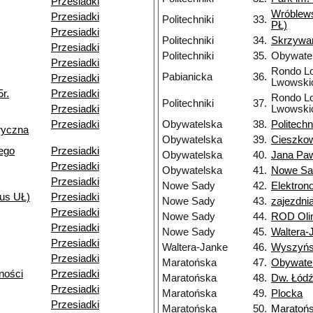
Przesiadki
Wróblew
Przesiadki
Politechniki
33.
PŁ)
Przesiadki
Politechniki
34.
Skrzywa
Przesiadki
Politechniki
35.
Obywate
Przesiadki
Rondo Lo
Pabianicka
36.
Przesiadki
Lwowski
r.
Przesiadki
Rondo Lo
Politechniki
37.
Przesiadki
Lwowski
Przesiadki
Obywatelska
38.
Politechn
ryczna
Obywatelska
39.
Cieszko
ego
Przesiadki
Obywatelska
40.
Jana Paw
Przesiadki
Obywatelska
41.
Nowe Sa
Przesiadki
Nowe Sady
42.
Elektron
us UŁ)
Przesiadki
Nowe Sady
43.
zajezdn
Przesiadki
Nowe Sady
44.
ROD Oli
Przesiadki
Nowe Sady
45.
Waltera-
Przesiadki
Waltera-Janke
46.
Wyszyńs
Przesiadki
Maratońska
47.
Obywate
ności
Przesiadki
Maratońska
48.
Dw. Łódź
Przesiadki
Maratońska
49.
Plocka
Przesiadki
Maratońska
50.
Maratoń