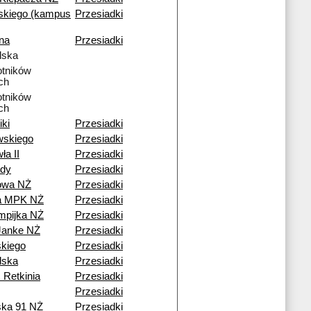
skiego (kampus
Przesiadki
na
Przesiadki
lska
tników
ch
tników
ch
iki
Przesiadki
wskiego
Przesiadki
ła II
Przesiadki
dy
Przesiadki
owa NŻ
Przesiadki
ia MPK NŻ
Przesiadki
mpijka NŻ
Przesiadki
Janke NŻ
Przesiadki
kiego
Przesiadki
lska
Przesiadki
 Retkinia
Przesiadki
Przesiadki
ska 91 NŻ
Przesiadki