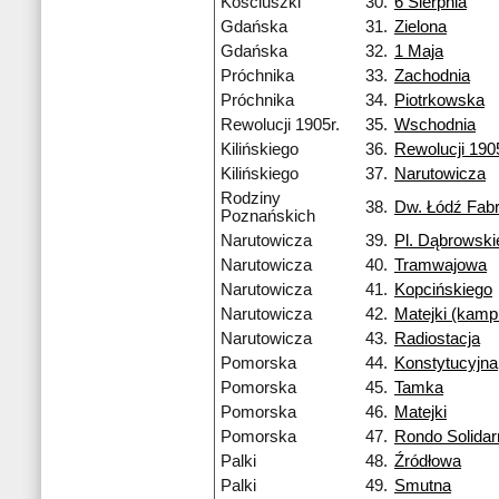
Kościuszki
30.
6 Sierpnia
Gdańska
31.
Zielona
Gdańska
32.
1 Maja
Próchnika
33.
Zachodnia
Próchnika
34.
Piotrkowska
Rewolucji 1905r.
35.
Wschodnia
Kilińskiego
36.
Rewolucji 1905
Kilińskiego
37.
Narutowicza
Rodziny
38.
Dw. Łódź Fab
Poznańskich
Narutowicza
39.
Pl. Dąbrowski
Narutowicza
40.
Tramwajowa
Narutowicza
41.
Kopcińskiego
Narutowicza
42.
Matejki (kamp
Narutowicza
43.
Radiostacja
Pomorska
44.
Konstytucyjna
Pomorska
45.
Tamka
Pomorska
46.
Matejki
Pomorska
47.
Rondo Solidar
Palki
48.
Źródłowa
Palki
49.
Smutna