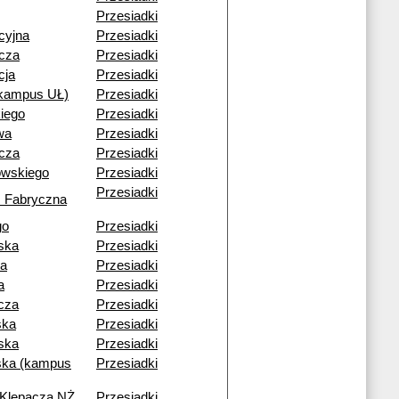
Przesiadki
cyjna
Przesiadki
cza
Przesiadki
cja
Przesiadki
(kampus UŁ)
Przesiadki
iego
Przesiadki
wa
Przesiadki
cza
Przesiadki
owskiego
Przesiadki
Przesiadki
 Fabryczna
go
Przesiadki
ska
Przesiadki
ia
Przesiadki
a
Przesiadki
cza
Przesiadki
ska
Przesiadki
ska
Przesiadki
ka (kampus
Przesiadki
 Klepacza NŻ
Przesiadki