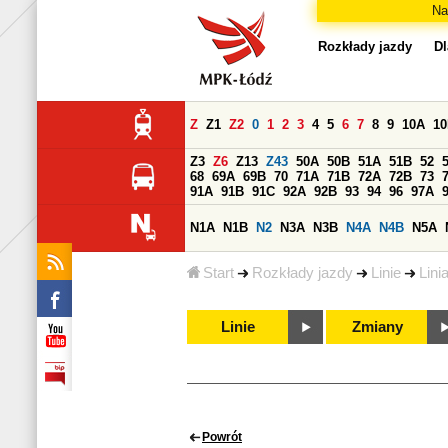
Na
Rozkłady jazdy
Dl
Z
Z1
Z2
0
1
2
3
4
5
6
7
8
9
10A
1
Z3
Z6
Z13
Z43
50A
50B
51A
51B
52
68
69A
69B
70
71A
71B
72A
72B
73
91A
91B
91C
92A
92B
93
94
96
97A
N1A
N1B
N2
N3A
N3B
N4A
N4B
N5A
Start
Rozkłady jazdy
Linie
Lini
Linie
Zmiany
Powrót