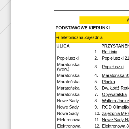
W
PODSTAWOWE KIERUNKI
Telefoniczna Zajezdnia
ULICA
PRZYSTANE
1.
Retkinia
Popiełuszki
2.
Popiełuszki 2
Maratońska
3.
Popiełuszki
(wew.)
Maratońska
4.
Maratońska 9
Maratońska
5.
Plocka
Maratońska
6.
Dw. Łódź Retk
Maratońska
7.
Obywatelska
Nowe Sady
8.
Waltera-Jank
Nowe Sady
9.
ROD Olimpijk
Nowe Sady
10.
zajezdnia MP
Elektronowa
11.
Nowe Sady N
Elektronowa
12.
Elektronowa 