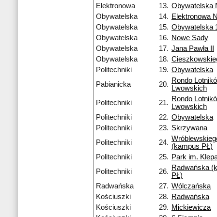
Elektronowa
13.
Obywatelska
Obywatelska
14.
Elektronowa 
Obywatelska
15.
Obywatelska 
Obywatelska
16.
Nowe Sady
Obywatelska
17.
Jana Pawła II
Obywatelska
18.
Cieszkowskie
Politechniki
19.
Obywatelska
Rondo Lotnik
Pabianicka
20.
Lwowskich
Rondo Lotnik
Politechniki
21.
Lwowskich
Politechniki
22.
Obywatelska
Politechniki
23.
Skrzywana
Wróblewskieg
Politechniki
24.
(kampus PŁ)
Politechniki
25.
Park im. Klep
Radwańska (
Politechniki
26.
PŁ)
Radwańska
27.
Wólczańska
Kościuszki
28.
Radwańska
Kościuszki
29.
Mickiewicza