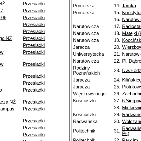
 NŻ
Przesiadki
Pomorska
14.
Tamka
NŻ
Przesiadki
Pomorska
15.
Konstytu
106
Przesiadki
16.
Narutowi
Przesiadki
Narutowicza
17.
Radiosta
Przesiadki
Narutowicza
18.
Matejki 
go NŻ
Przesiadki
Narutowicza
19.
Kopcińsk
Przesiadki
Jaracza
20.
Wierzbo
ów
Przesiadki
Uniwersytecka
21.
Narutowi
Narutowicza
22.
Pl. Dąbr
ów
Przesiadki
Rodziny
23.
Dw. Łódź
Poznańskich
Przesiadki
Jaracza
24.
Kilińskie
Przesiadki
Jaracza
25.
Piotrkow
o
Przesiadki
Więckowskiego
26.
Zachodn
Kościuszki
27.
6 Sierpni
acza NŻ
Przesiadki
28.
Mickiewi
kampus
Przesiadki
Kościuszki
29.
Radwań
Przesiadki
Radwańska
30.
Wólczań
Przesiadki
Radwańs
Politechniki
31.
PŁ)
Przesiadki
Politechniki
32.
Park im.