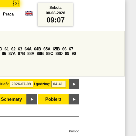
x
Sobota
08-08-2026
Praca
09:07
D
61
62
63
64A
64B
65A
65B
66
67
86
87A
87B
88A
88B
88C
88D
89
90
zień:
i godzinę:
Schematy
Pobierz
Pomoc