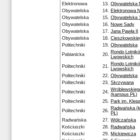
Elektronowa
13.
Obywatelska
Obywatelska
14.
Elektronowa 
Obywatelska
15.
Obywatelska 
Obywatelska
16.
Nowe Sady
Obywatelska
17.
Jana Pawła II
Obywatelska
18.
Cieszkowskie
Politechniki
19.
Obywatelska
Rondo Lotnik
Pabianicka
20.
Lwowskich
Rondo Lotnik
Politechniki
21.
Lwowskich
Politechniki
22.
Obywatelska
Politechniki
23.
Skrzywana
Wróblewskieg
Politechniki
24.
(kampus PŁ)
Politechniki
25.
Park im. Klep
Radwańska (
Politechniki
26.
PŁ)
Radwańska
27.
Wólczańska
Kościuszki
28.
Radwańska
Kościuszki
29.
Mickiewicza