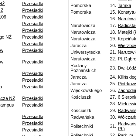
 NŻ
Przesiadki
Pomorska
14.
Tamka
NŻ
Przesiadki
Pomorska
15.
Konstytu
106
Przesiadki
16.
Narutowi
Przesiadki
Narutowicza
17.
Radiosta
Przesiadki
Narutowicza
18.
Matejki 
go NŻ
Przesiadki
Narutowicza
19.
Kopcińsk
Przesiadki
Jaracza
20.
Wierzbo
ów
Przesiadki
Uniwersytecka
21.
Narutowi
Narutowicza
22.
Pl. Dąbr
ów
Przesiadki
Rodziny
23.
Dw. Łódź
Poznańskich
Przesiadki
Jaracza
24.
Kilińskie
Przesiadki
Jaracza
25.
Piotrkow
o
Przesiadki
Więckowskiego
26.
Zachodn
Kościuszki
27.
6 Sierpni
acza NŻ
Przesiadki
28.
Mickiewi
kampus
Przesiadki
Kościuszki
29.
Radwań
Przesiadki
Radwańska
30.
Wólczań
Przesiadki
Radwańs
Politechniki
31.
PŁ)
Przesiadki
Politechniki
32.
Park im.