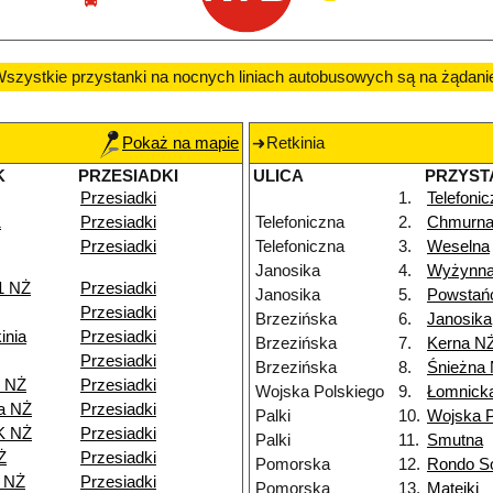
szystkie przystanki na nocnych liniach autobusowych są na żądani
Pokaż na mapie
Retkinia
K
PRZESIADKI
ULICA
PRZYST
Przesiadki
1.
Telefoni
1
Przesiadki
Telefoniczna
2.
Chmurn
Przesiadki
Telefoniczna
3.
Weselna
Janosika
4.
Wyżynn
1 NŻ
Przesiadki
Janosika
5.
Powstań
Przesiadki
Brzezińska
6.
Janosika
inia
Przesiadki
Brzezińska
7.
Kerna N
Przesiadki
Brzezińska
8.
Śnieżna
e NŻ
Przesiadki
Wojska Polskiego
9.
Łomnick
a NŻ
Przesiadki
Palki
10.
Wojska P
K NŻ
Przesiadki
Palki
11.
Smutna
Ż
Przesiadki
Pomorska
12.
Rondo So
8 NŻ
Przesiadki
Pomorska
13.
Matejki