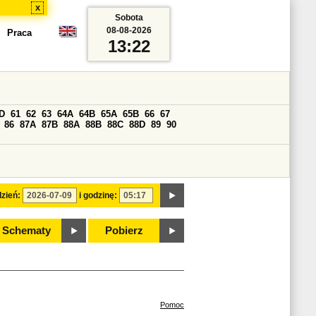
x
Sobota
08-08-2026
Praca
13:22
D
61
62
63
64A
64B
65A
65B
66
67
86
87A
87B
88A
88B
88C
88D
89
90
zień:
i godzinę:
Schematy
Pobierz
Pomoc