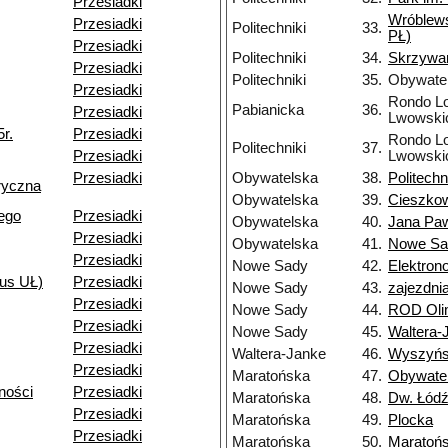
Przesiadki
Wróblew
Przesiadki
Politechniki
33.
PŁ)
Przesiadki
Politechniki
34.
Skrzywa
Przesiadki
Politechniki
35.
Obywate
Przesiadki
Rondo Lo
Pabianicka
36.
Przesiadki
Lwowski
r.
Przesiadki
Rondo Lo
Politechniki
37.
Przesiadki
Lwowski
Przesiadki
Obywatelska
38.
Politechn
ryczna
Obywatelska
39.
Cieszko
ego
Przesiadki
Obywatelska
40.
Jana Paw
Przesiadki
Obywatelska
41.
Nowe Sa
Przesiadki
Nowe Sady
42.
Elektron
us UŁ)
Przesiadki
Nowe Sady
43.
zajezdn
Przesiadki
Nowe Sady
44.
ROD Oli
Przesiadki
Nowe Sady
45.
Waltera-
Przesiadki
Waltera-Janke
46.
Wyszyńs
Przesiadki
Maratońska
47.
Obywate
ności
Przesiadki
Maratońska
48.
Dw. Łódź
Przesiadki
Maratońska
49.
Plocka
Przesiadki
Maratońska
50.
Maratoń