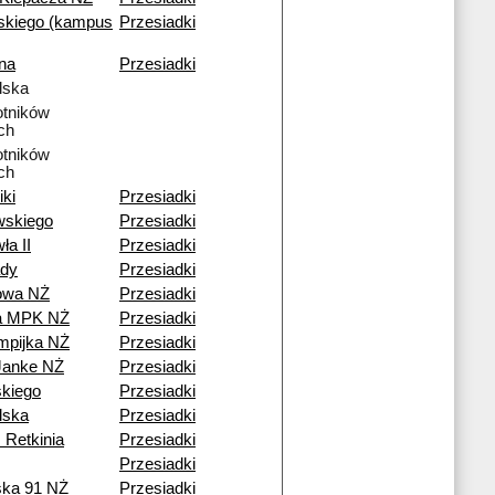
skiego (kampus
Przesiadki
na
Przesiadki
lska
tników
ch
tników
ch
iki
Przesiadki
wskiego
Przesiadki
ła II
Przesiadki
dy
Przesiadki
owa NŻ
Przesiadki
ia MPK NŻ
Przesiadki
mpijka NŻ
Przesiadki
Janke NŻ
Przesiadki
kiego
Przesiadki
lska
Przesiadki
 Retkinia
Przesiadki
Przesiadki
ska 91 NŻ
Przesiadki