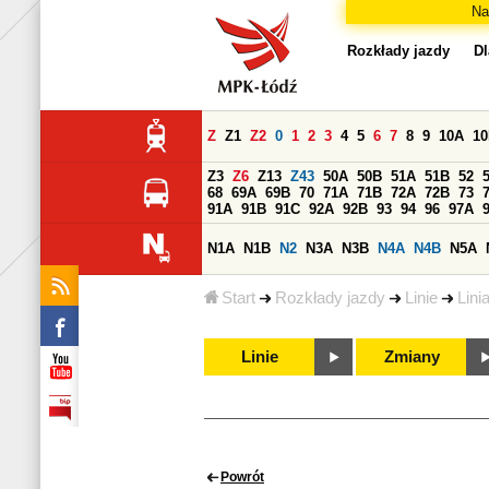
Na
Rozkłady jazdy
Dl
Z
Z1
Z2
0
1
2
3
4
5
6
7
8
9
10A
1
Z3
Z6
Z13
Z43
50A
50B
51A
51B
52
68
69A
69B
70
71A
71B
72A
72B
73
91A
91B
91C
92A
92B
93
94
96
97A
N1A
N1B
N2
N3A
N3B
N4A
N4B
N5A
Start
Rozkłady jazdy
Linie
Lini
Linie
Zmiany
Powrót