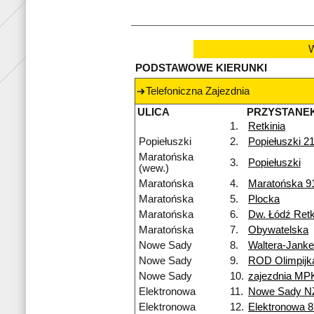
W
PODSTAWOWE KIERUNKI
Telefoniczna Zajezdnia
ULICA
PRZYSTANE
1.
Retkinia
Popiełuszki
2.
Popiełuszki 2
Maratońska
3.
Popiełuszki
(wew.)
Maratońska
4.
Maratońska 9
Maratońska
5.
Plocka
Maratońska
6.
Dw. Łódź Retk
Maratońska
7.
Obywatelska
Nowe Sady
8.
Waltera-Jank
Nowe Sady
9.
ROD Olimpijk
Nowe Sady
10.
zajezdnia MP
Elektronowa
11.
Nowe Sady N
Elektronowa
12.
Elektronowa 