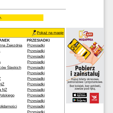
e.
Pokaż na mapie
ANEK
PRZESIADKI
czna Zajezdnia
Przesiadki
a
Przesiadki
Przesiadki
a
Przesiadki
ców Śląskich
Przesiadki
Przesiadki
Ż
Przesiadki
 NŻ
Przesiadki
a NŻ
Przesiadki
olskiego
Przesiadki
Przesiadki
lidarności
Przesiadki
Przesiadki