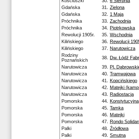
Kościuszki
30.
6 Sierpnia
Gdańska
31.
Zielona
Gdańska
32.
1 Maja
Próchnika
33.
Zachodnia
Próchnika
34.
Piotrkowska
Rewolucji 1905r.
35.
Wschodnia
Kilińskiego
36.
Rewolucji 1905
Kilińskiego
37.
Narutowicza
Rodziny
38.
Dw. Łódź Fab
Poznańskich
Narutowicza
39.
Pl. Dąbrowski
Narutowicza
40.
Tramwajowa
Narutowicza
41.
Kopcińskiego
Narutowicza
42.
Matejki (kamp
Narutowicza
43.
Radiostacja
Pomorska
44.
Konstytucyjna
Pomorska
45.
Tamka
Pomorska
46.
Matejki
Pomorska
47.
Rondo Solidar
Palki
48.
Źródłowa
Palki
49.
Smutna