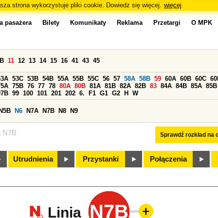
sza strona wykorzystuje pliki cookie. Dowiedz się więcej.
więcej
a pasażera
Bilety
Komunikaty
Reklama
Przetargi
O MPK
0B
11
12
13
14
15
16
41
43
45
53A
53C
53B
54B
55A
55B
55C
56
57
58A
58B
59
60A
60B
60C
60
75A
75B
76
77
78
80A
80B
81A
81B
82A
82B
83
84A
84B
85A
85B
97B
99
100
101
201
202
6.
F1
G1
G2
H
W
N5B
N6
N7A
N7B
N8
N9
a N7B
Sprawdź rozkład na d
Utrudnienia
Przystanki
Połączenia
N7B
Linia