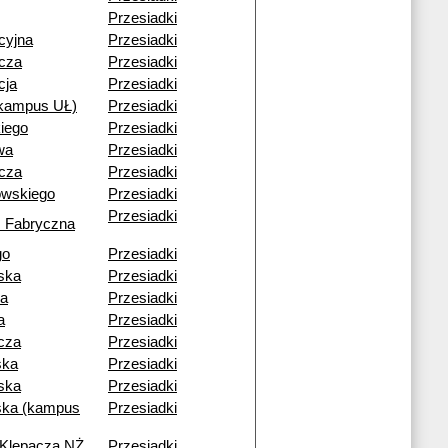
Przesiadki
cyjna
Przesiadki
cza
Przesiadki
cja
Przesiadki
(kampus UŁ)
Przesiadki
iego
Przesiadki
wa
Przesiadki
cza
Przesiadki
owskiego
Przesiadki
Przesiadki
 Fabryczna
go
Przesiadki
ska
Przesiadki
ia
Przesiadki
a
Przesiadki
cza
Przesiadki
ska
Przesiadki
ska
Przesiadki
ka (kampus
Przesiadki
 Klepacza NŻ
Przesiadki