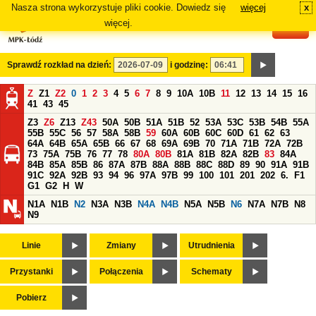
Nasza strona wykorzystuje pliki cookie. Dowiedz się
więcej
x
#
więcej.
Sprawdź rozkład na dzień:
i godzinę:
Z
Z1
Z2
0
1
2
3
4
5
6
7
8
9
10A
10B
11
12
13
14
15
16
41
43
45
Z3
Z6
Z13
Z43
50A
50B
51A
51B
52
53A
53C
53B
54B
55A
55B
55C
56
57
58A
58B
59
60A
60B
60C
60D
61
62
63
64A
64B
65A
65B
66
67
68
69A
69B
70
71A
71B
72A
72B
73
75A
75B
76
77
78
80A
80B
81A
81B
82A
82B
83
84A
84B
85A
85B
86
87A
87B
88A
88B
88C
88D
89
90
91A
91B
91C
92A
92B
93
94
96
97A
97B
99
100
101
201
202
6.
F1
G1
G2
H
W
N1A
N1B
N2
N3A
N3B
N4A
N4B
N5A
N5B
N6
N7A
N7B
N8
N9
Linie
Zmiany
Utrudnienia
Przystanki
Połączenia
Schematy
Pobierz