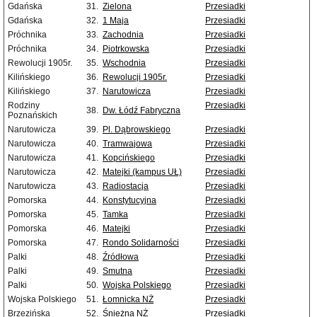
Gdańska
31.
Zielona
Przesiadki
Gdańska
32.
1 Maja
Przesiadki
Próchnika
33.
Zachodnia
Przesiadki
Próchnika
34.
Piotrkowska
Przesiadki
Rewolucji 1905r.
35.
Wschodnia
Przesiadki
Kilińskiego
36.
Rewolucji 1905r.
Przesiadki
Kilińskiego
37.
Narutowicza
Przesiadki
Rodziny
Przesiadki
38.
Dw. Łódź Fabryczna
Poznańskich
Narutowicza
39.
Pl. Dąbrowskiego
Przesiadki
Narutowicza
40.
Tramwajowa
Przesiadki
Narutowicza
41.
Kopcińskiego
Przesiadki
Narutowicza
42.
Matejki (kampus UŁ)
Przesiadki
Narutowicza
43.
Radiostacja
Przesiadki
Pomorska
44.
Konstytucyjna
Przesiadki
Pomorska
45.
Tamka
Przesiadki
Pomorska
46.
Matejki
Przesiadki
Pomorska
47.
Rondo Solidarności
Przesiadki
Palki
48.
Źródłowa
Przesiadki
Palki
49.
Smutna
Przesiadki
Palki
50.
Wojska Polskiego
Przesiadki
Wojska Polskiego
51.
Łomnicka NŻ
Przesiadki
Brzezińska
52.
Śnieżna NŻ
Przesiadki