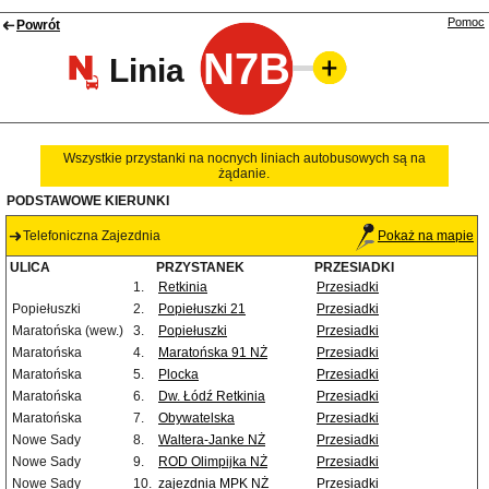
Pomoc
Powrót
N7B
Linia
Wszystkie przystanki na nocnych liniach autobusowych są na
żądanie.
PODSTAWOWE KIERUNKI
Telefoniczna Zajezdnia
Pokaż na mapie
ULICA
PRZYSTANEK
PRZESIADKI
1.
Retkinia
Przesiadki
Popiełuszki
2.
Popiełuszki 21
Przesiadki
Maratońska (wew.)
3.
Popiełuszki
Przesiadki
Maratońska
4.
Maratońska 91 NŻ
Przesiadki
Maratońska
5.
Plocka
Przesiadki
Maratońska
6.
Dw. Łódź Retkinia
Przesiadki
Maratońska
7.
Obywatelska
Przesiadki
Nowe Sady
8.
Waltera-Janke NŻ
Przesiadki
Nowe Sady
9.
ROD Olimpijka NŻ
Przesiadki
Nowe Sady
10.
zajezdnia MPK NŻ
Przesiadki