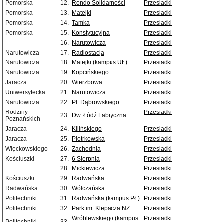
Pomorska
12.
Rondo Solidarności
Przesiadki
Pomorska
13.
Matejki
Przesiadki
Pomorska
14.
Tamka
Przesiadki
Pomorska
15.
Konstytucyjna
Przesiadki
16.
Narutowicza
Przesiadki
Narutowicza
17.
Radiostacja
Przesiadki
Narutowicza
18.
Matejki (kampus UŁ)
Przesiadki
Narutowicza
19.
Kopcińskiego
Przesiadki
Jaracza
20.
Wierzbowa
Przesiadki
Uniwersytecka
21.
Narutowicza
Przesiadki
Narutowicza
22.
Pl. Dąbrowskiego
Przesiadki
Rodziny
Przesiadki
23.
Dw. Łódź Fabryczna
Poznańskich
Jaracza
24.
Kilińskiego
Przesiadki
Jaracza
25.
Piotrkowska
Przesiadki
Więckowskiego
26.
Zachodnia
Przesiadki
Kościuszki
27.
6 Sierpnia
Przesiadki
28.
Mickiewicza
Przesiadki
Kościuszki
29.
Radwańska
Przesiadki
Radwańska
30.
Wólczańska
Przesiadki
Politechniki
31.
Radwańska (kampus PŁ)
Przesiadki
Politechniki
32.
Park im. Klepacza NŻ
Przesiadki
Wróblewskiego (kampus
Przesiadki
Politechniki
33.