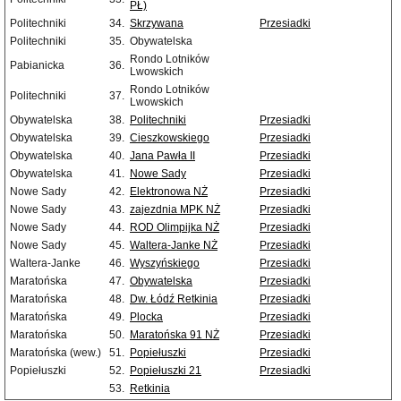
PŁ)
Politechniki
34.
Skrzywana
Przesiadki
Politechniki
35.
Obywatelska
Rondo Lotników
Pabianicka
36.
Lwowskich
Rondo Lotników
Politechniki
37.
Lwowskich
Obywatelska
38.
Politechniki
Przesiadki
Obywatelska
39.
Cieszkowskiego
Przesiadki
Obywatelska
40.
Jana Pawła II
Przesiadki
Obywatelska
41.
Nowe Sady
Przesiadki
Nowe Sady
42.
Elektronowa NŻ
Przesiadki
Nowe Sady
43.
zajezdnia MPK NŻ
Przesiadki
Nowe Sady
44.
ROD Olimpijka NŻ
Przesiadki
Nowe Sady
45.
Waltera-Janke NŻ
Przesiadki
Waltera-Janke
46.
Wyszyńskiego
Przesiadki
Maratońska
47.
Obywatelska
Przesiadki
Maratońska
48.
Dw. Łódź Retkinia
Przesiadki
Maratońska
49.
Plocka
Przesiadki
Maratońska
50.
Maratońska 91 NŻ
Przesiadki
Maratońska (wew.)
51.
Popiełuszki
Przesiadki
Popiełuszki
52.
Popiełuszki 21
Przesiadki
53.
Retkinia