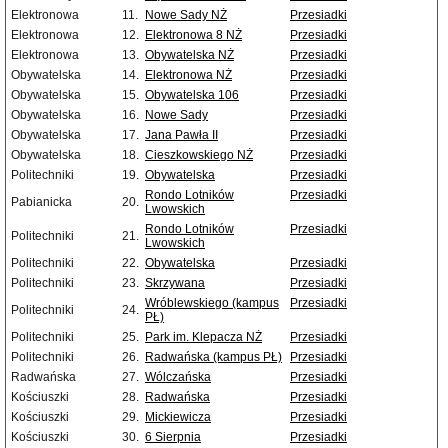
Elektronowa
11.
Nowe Sady NŻ
Przesiadki
Elektronowa
12.
Elektronowa 8 NŻ
Przesiadki
Elektronowa
13.
Obywatelska NŻ
Przesiadki
Obywatelska
14.
Elektronowa NŻ
Przesiadki
Obywatelska
15.
Obywatelska 106
Przesiadki
Obywatelska
16.
Nowe Sady
Przesiadki
Obywatelska
17.
Jana Pawła II
Przesiadki
Obywatelska
18.
Cieszkowskiego NŻ
Przesiadki
Politechniki
19.
Obywatelska
Przesiadki
Rondo Lotników
Przesiadki
Pabianicka
20.
Lwowskich
Rondo Lotników
Przesiadki
Politechniki
21.
Lwowskich
Politechniki
22.
Obywatelska
Przesiadki
Politechniki
23.
Skrzywana
Przesiadki
Wróblewskiego (kampus
Przesiadki
Politechniki
24.
PŁ)
Politechniki
25.
Park im. Klepacza NŻ
Przesiadki
Politechniki
26.
Radwańska (kampus PŁ)
Przesiadki
Radwańska
27.
Wólczańska
Przesiadki
Kościuszki
28.
Radwańska
Przesiadki
Kościuszki
29.
Mickiewicza
Przesiadki
Kościuszki
30.
6 Sierpnia
Przesiadki