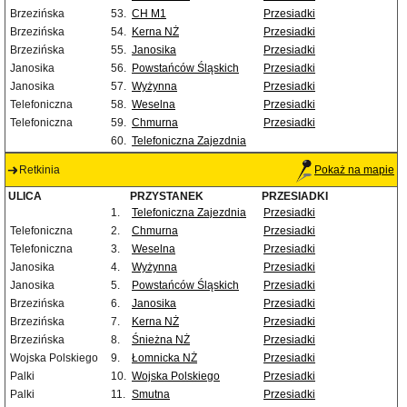
Brzezińska
53.
CH M1
Przesiadki
Brzezińska
54.
Kerna NŻ
Przesiadki
Brzezińska
55.
Janosika
Przesiadki
Janosika
56.
Powstańców Śląskich
Przesiadki
Janosika
57.
Wyżynna
Przesiadki
Telefoniczna
58.
Weselna
Przesiadki
Telefoniczna
59.
Chmurna
Przesiadki
60.
Telefoniczna Zajezdnia
Retkinia
Pokaż na mapie
ULICA
PRZYSTANEK
PRZESIADKI
1.
Telefoniczna Zajezdnia
Przesiadki
Telefoniczna
2.
Chmurna
Przesiadki
Telefoniczna
3.
Weselna
Przesiadki
Janosika
4.
Wyżynna
Przesiadki
Janosika
5.
Powstańców Śląskich
Przesiadki
Brzezińska
6.
Janosika
Przesiadki
Brzezińska
7.
Kerna NŻ
Przesiadki
Brzezińska
8.
Śnieżna NŻ
Przesiadki
Wojska Polskiego
9.
Łomnicka NŻ
Przesiadki
Palki
10.
Wojska Polskiego
Przesiadki
Palki
11.
Smutna
Przesiadki