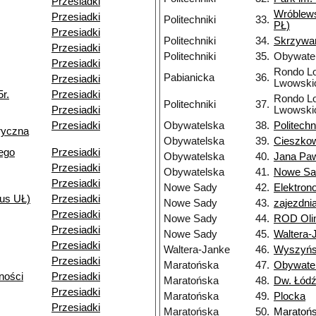
Przesiadki
Wróblew
Przesiadki
Politechniki
33.
PŁ)
Przesiadki
Politechniki
34.
Skrzywa
Przesiadki
Politechniki
35.
Obywate
Przesiadki
Rondo Lo
Pabianicka
36.
Przesiadki
Lwowski
r.
Przesiadki
Rondo Lo
Politechniki
37.
Przesiadki
Lwowski
Przesiadki
Obywatelska
38.
Politechn
ryczna
Obywatelska
39.
Cieszko
ego
Przesiadki
Obywatelska
40.
Jana Paw
Przesiadki
Obywatelska
41.
Nowe Sa
Przesiadki
Nowe Sady
42.
Elektron
us UŁ)
Przesiadki
Nowe Sady
43.
zajezdn
Przesiadki
Nowe Sady
44.
ROD Oli
Przesiadki
Nowe Sady
45.
Waltera-
Przesiadki
Waltera-Janke
46.
Wyszyńs
Przesiadki
Maratońska
47.
Obywate
ności
Przesiadki
Maratońska
48.
Dw. Łódź
Przesiadki
Maratońska
49.
Plocka
Przesiadki
Maratońska
50.
Maratoń