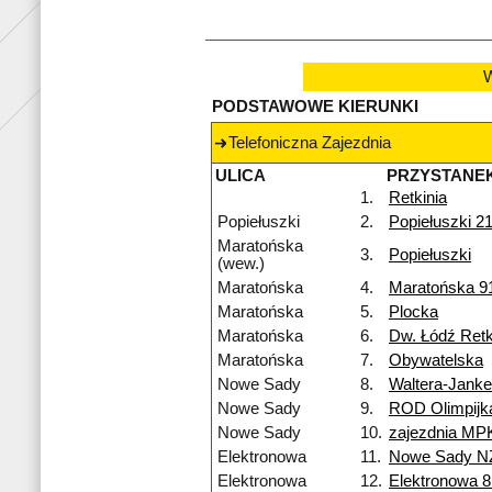
W
PODSTAWOWE KIERUNKI
Telefoniczna Zajezdnia
ULICA
PRZYSTANE
1.
Retkinia
Popiełuszki
2.
Popiełuszki 2
Maratońska
3.
Popiełuszki
(wew.)
Maratońska
4.
Maratońska 9
Maratońska
5.
Plocka
Maratońska
6.
Dw. Łódź Retk
Maratońska
7.
Obywatelska
Nowe Sady
8.
Waltera-Jank
Nowe Sady
9.
ROD Olimpijk
Nowe Sady
10.
zajezdnia MP
Elektronowa
11.
Nowe Sady N
Elektronowa
12.
Elektronowa 