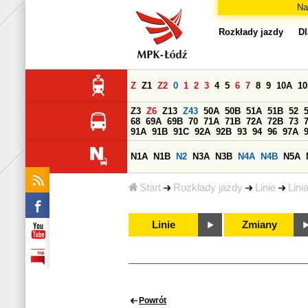
Na
Rozkłady jazdy
Dl
Z
Z1
Z2
0
1
2
3
4
5
6
7
8
9
10A
1
Z3
Z6
Z13
Z43
50A
50B
51A
51B
52
68
69A
69B
70
71A
71B
72A
72B
73
91A
91B
91C
92A
92B
93
94
96
97A
N1A
N1B
N2
N3A
N3B
N4A
N4B
N5A
Start
Rozkłady jazdy
Linie
Lini
Linie
Zmiany
Powrót