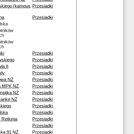
skiego (kampus
Przesiadki
na
Przesiadki
lska
tników
ch
tników
ch
iki
Przesiadki
wskiego
Przesiadki
ła II
Przesiadki
dy
Przesiadki
owa NŻ
Przesiadki
ia MPK NŻ
Przesiadki
mpijka NŻ
Przesiadki
Janke NŻ
Przesiadki
kiego
Przesiadki
lska
Przesiadki
 Retkinia
Przesiadki
Przesiadki
ska 91 NŻ
Przesiadki