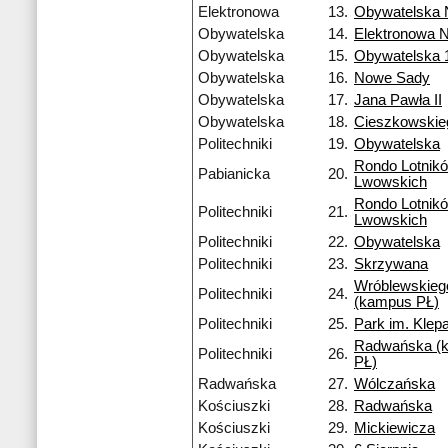
Elektronowa
13.
Obywatelska
Obywatelska
14.
Elektronowa 
Obywatelska
15.
Obywatelska 
Obywatelska
16.
Nowe Sady
Obywatelska
17.
Jana Pawła II
Obywatelska
18.
Cieszkowskie
Politechniki
19.
Obywatelska
Rondo Lotnik
Pabianicka
20.
Lwowskich
Rondo Lotnik
Politechniki
21.
Lwowskich
Politechniki
22.
Obywatelska
Politechniki
23.
Skrzywana
Wróblewskieg
Politechniki
24.
(kampus PŁ)
Politechniki
25.
Park im. Klep
Radwańska (
Politechniki
26.
PŁ)
Radwańska
27.
Wólczańska
Kościuszki
28.
Radwańska
Kościuszki
29.
Mickiewicza