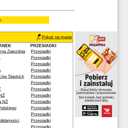
e.
Pokaż na mapie
ANEK
PRZESIADKI
czna Zajezdnia
Przesiadki
a
Przesiadki
Przesiadki
a
Przesiadki
ców Śląskich
Przesiadki
Przesiadki
Ż
Przesiadki
 NŻ
Przesiadki
a NŻ
Przesiadki
olskiego
Przesiadki
Przesiadki
lidarności
Przesiadki
Przesiadki