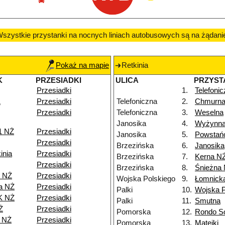
szystkie przystanki na nocnych liniach autobusowych są na żądani
Pokaż na mapie
Retkinia
K
PRZESIADKI
ULICA
PRZYST
Przesiadki
1.
Telefoni
1
Przesiadki
Telefoniczna
2.
Chmurn
Przesiadki
Telefoniczna
3.
Weselna
Janosika
4.
Wyżynn
1 NŻ
Przesiadki
Janosika
5.
Powstań
Przesiadki
Brzezińska
6.
Janosika
inia
Przesiadki
Brzezińska
7.
Kerna N
Przesiadki
Brzezińska
8.
Śnieżna
e NŻ
Przesiadki
Wojska Polskiego
9.
Łomnick
a NŻ
Przesiadki
Palki
10.
Wojska P
K NŻ
Przesiadki
Palki
11.
Smutna
Ż
Przesiadki
Pomorska
12.
Rondo So
8 NŻ
Przesiadki
Pomorska
13.
Matejki