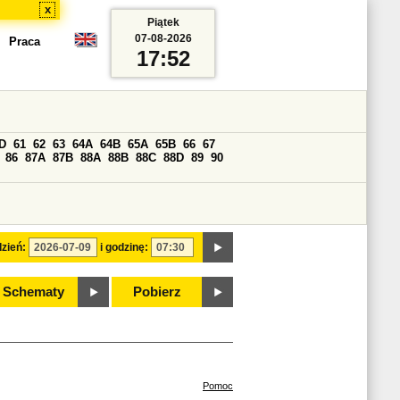
x
Piątek
07-08-2026
Praca
17:52
D
61
62
63
64A
64B
65A
65B
66
67
86
87A
87B
88A
88B
88C
88D
89
90
zień:
i godzinę:
Schematy
Pobierz
Pomoc