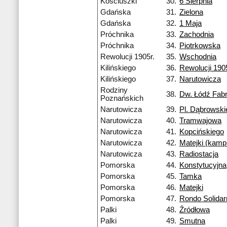
Kościuszki
30.
6 Sierpnia
Gdańska
31.
Zielona
Gdańska
32.
1 Maja
Próchnika
33.
Zachodnia
Próchnika
34.
Piotrkowska
Rewolucji 1905r.
35.
Wschodnia
Kilińskiego
36.
Rewolucji 1905
Kilińskiego
37.
Narutowicza
Rodziny
38.
Dw. Łódź Fab
Poznańskich
Narutowicza
39.
Pl. Dąbrowski
Narutowicza
40.
Tramwajowa
Narutowicza
41.
Kopcińskiego
Narutowicza
42.
Matejki (kamp
Narutowicza
43.
Radiostacja
Pomorska
44.
Konstytucyjna
Pomorska
45.
Tamka
Pomorska
46.
Matejki
Pomorska
47.
Rondo Solidar
Palki
48.
Źródłowa
Palki
49.
Smutna