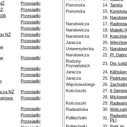
 NŻ
Przesiadki
Pomorska
14.
Tamka
NŻ
Przesiadki
Pomorska
15.
Konstytu
106
Przesiadki
16.
Narutowi
Przesiadki
Narutowicza
17.
Radiosta
Przesiadki
Narutowicza
18.
Matejki 
go NŻ
Przesiadki
Narutowicza
19.
Kopcińsk
Przesiadki
Jaracza
20.
Wierzbo
ów
Przesiadki
Uniwersytecka
21.
Narutowi
Narutowicza
22.
Pl. Dąbr
ów
Przesiadki
Rodziny
23.
Dw. Łódź
Poznańskich
Przesiadki
Jaracza
24.
Kilińskie
Przesiadki
Jaracza
25.
Piotrkow
o
Przesiadki
Więckowskiego
26.
Zachodn
Kościuszki
27.
6 Sierpni
acza NŻ
Przesiadki
28.
Mickiewi
kampus
Przesiadki
Kościuszki
29.
Radwań
Przesiadki
Radwańska
30.
Wólczań
Przesiadki
Radwańs
Politechniki
31.
PŁ)
Przesiadki
Politechniki
32.
Park im.