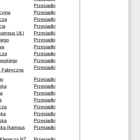
Przesiadki
cyjna
Przesiadki
cza
Przesiadki
cja
Przesiadki
(kampus UŁ)
Przesiadki
iego
Przesiadki
wa
Przesiadki
cza
Przesiadki
owskiego
Przesiadki
Przesiadki
 Fabryczna
go
Przesiadki
ska
Przesiadki
ia
Przesiadki
a
Przesiadki
cza
Przesiadki
ska
Przesiadki
ska
Przesiadki
ka (kampus
Przesiadki
 Klepacza NŻ
Przesiadki