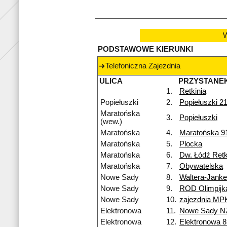
W
PODSTAWOWE KIERUNKI
Telefoniczna Zajezdnia
ULICA
PRZYSTANE
1.
Retkinia
Popiełuszki
2.
Popiełuszki 2
Maratońska
3.
Popiełuszki
(wew.)
Maratońska
4.
Maratońska 9
Maratońska
5.
Plocka
Maratońska
6.
Dw. Łódź Retk
Maratońska
7.
Obywatelska
Nowe Sady
8.
Waltera-Jank
Nowe Sady
9.
ROD Olimpijk
Nowe Sady
10.
zajezdnia MP
Elektronowa
11.
Nowe Sady N
Elektronowa
12.
Elektronowa 