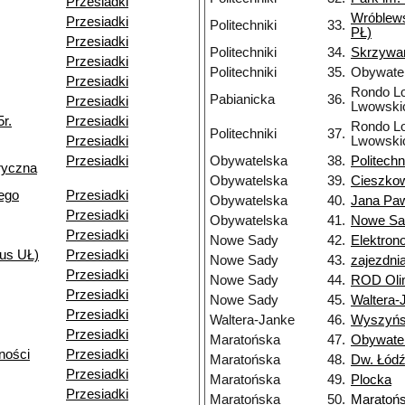
Przesiadki
Wróblew
Przesiadki
Politechniki
33.
PŁ)
Przesiadki
Politechniki
34.
Skrzywa
Przesiadki
Politechniki
35.
Obywate
Przesiadki
Rondo Lo
Pabianicka
36.
Przesiadki
Lwowski
r.
Przesiadki
Rondo Lo
Politechniki
37.
Przesiadki
Lwowski
Przesiadki
Obywatelska
38.
Politechn
ryczna
Obywatelska
39.
Cieszko
ego
Przesiadki
Obywatelska
40.
Jana Paw
Przesiadki
Obywatelska
41.
Nowe Sa
Przesiadki
Nowe Sady
42.
Elektron
us UŁ)
Przesiadki
Nowe Sady
43.
zajezdn
Przesiadki
Nowe Sady
44.
ROD Oli
Przesiadki
Nowe Sady
45.
Waltera-
Przesiadki
Waltera-Janke
46.
Wyszyńs
Przesiadki
Maratońska
47.
Obywate
ności
Przesiadki
Maratońska
48.
Dw. Łódź
Przesiadki
Maratońska
49.
Plocka
Przesiadki
Maratońska
50.
Maratoń