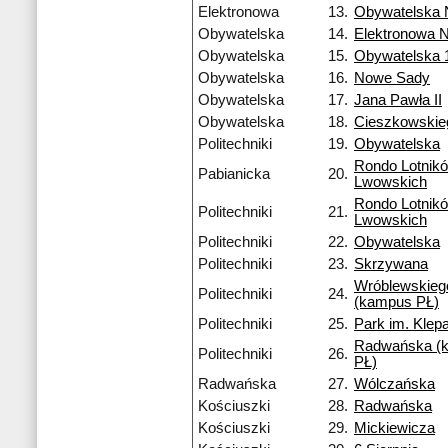
Elektronowa
13.
Obywatelska
Obywatelska
14.
Elektronowa 
Obywatelska
15.
Obywatelska 
Obywatelska
16.
Nowe Sady
Obywatelska
17.
Jana Pawła II
Obywatelska
18.
Cieszkowskie
Politechniki
19.
Obywatelska
Rondo Lotnik
Pabianicka
20.
Lwowskich
Rondo Lotnik
Politechniki
21.
Lwowskich
Politechniki
22.
Obywatelska
Politechniki
23.
Skrzywana
Wróblewskieg
Politechniki
24.
(kampus PŁ)
Politechniki
25.
Park im. Klep
Radwańska (
Politechniki
26.
PŁ)
Radwańska
27.
Wólczańska
Kościuszki
28.
Radwańska
Kościuszki
29.
Mickiewicza