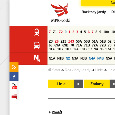
Na
Rozkłady jazdy
Dl
Z
Z1
Z2
0
1
2
3
4
5
6
7
8
9
10A
1
Z3
Z6
Z13
Z43
50A
50B
51A
51B
52
68
69A
69B
70
71A
71B
72A
72B
73
91A
91B
91C
92A
92B
93
94
96
97A
N1A
N1B
N2
N3A
N3B
N4A
N4B
N5A
Start
Rozkłady jazdy
Linie
Lini
Linie
Zmiany
Powrót