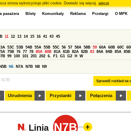
sza strona wykorzystuje pliki cookie. Dowiedz się więcej.
więcej
a pasażera
Bilety
Komunikaty
Reklama
Przetargi
O MPK
0B
11
12
13
14
15
16
41
43
45
53A
53C
53B
54B
55A
55B
55C
56
57
58A
58B
59
60A
60B
60C
60
75A
75B
76
77
78
80A
80B
81A
81B
82A
82B
83
84A
84B
85A
85B
97B
99
100
101
201
202
6.
F1
G1
G2
H
W
N5B
N6
N7A
N7B
N8
N9
a N7B
Sprawdź rozkład na d
Utrudnienia
Przystanki
Połączenia
N7B
Linia