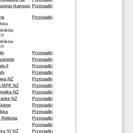
skiego (kampus
Przesiadki
na
Przesiadki
lska
tników
ch
tników
ch
iki
Przesiadki
wskiego
Przesiadki
ła II
Przesiadki
dy
Przesiadki
owa NŻ
Przesiadki
ia MPK NŻ
Przesiadki
mpijka NŻ
Przesiadki
Janke NŻ
Przesiadki
kiego
Przesiadki
lska
Przesiadki
 Retkinia
Przesiadki
Przesiadki
ska 91 NŻ
Przesiadki