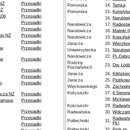
 NŻ
Przesiadki
Pomorska
14.
Tamka
NŻ
Przesiadki
Pomorska
15.
Konstytu
106
Przesiadki
16.
Narutowi
Przesiadki
Narutowicza
17.
Radiosta
Przesiadki
Narutowicza
18.
Matejki 
go NŻ
Przesiadki
Narutowicza
19.
Kopcińsk
Przesiadki
Jaracza
20.
Wierzbo
ów
Przesiadki
Uniwersytecka
21.
Narutowi
Narutowicza
22.
Pl. Dąbr
ów
Przesiadki
Rodziny
23.
Dw. Łódź
Poznańskich
Przesiadki
Jaracza
24.
Kilińskie
Przesiadki
Jaracza
25.
Piotrkow
o
Przesiadki
Więckowskiego
26.
Zachodn
Kościuszki
27.
6 Sierpni
acza NŻ
Przesiadki
28.
Mickiewi
kampus
Przesiadki
Kościuszki
29.
Radwań
Przesiadki
Radwańska
30.
Wólczań
Przesiadki
Radwańs
Politechniki
31.
PŁ)
Przesiadki
Politechniki
32.
Park im.