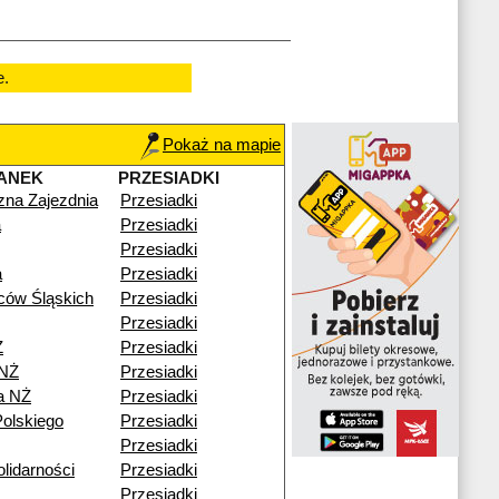
e.
Pokaż na mapie
ANEK
PRZESIADKI
czna Zajezdnia
Przesiadki
a
Przesiadki
Przesiadki
a
Przesiadki
ców Śląskich
Przesiadki
Przesiadki
Ż
Przesiadki
 NŻ
Przesiadki
a NŻ
Przesiadki
olskiego
Przesiadki
Przesiadki
lidarności
Przesiadki
Przesiadki