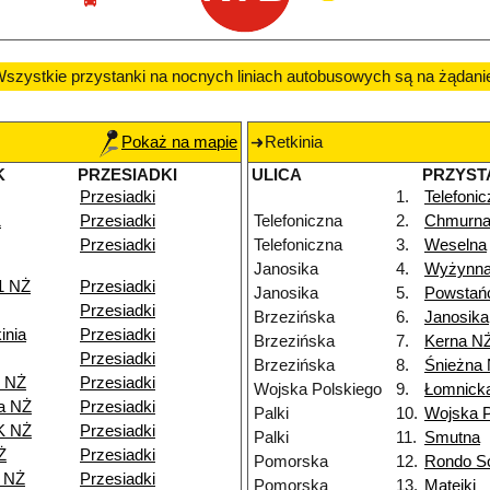
szystkie przystanki na nocnych liniach autobusowych są na żądani
Pokaż na mapie
Retkinia
K
PRZESIADKI
ULICA
PRZYST
Przesiadki
1.
Telefoni
1
Przesiadki
Telefoniczna
2.
Chmurn
Przesiadki
Telefoniczna
3.
Weselna
Janosika
4.
Wyżynn
1 NŻ
Przesiadki
Janosika
5.
Powstań
Przesiadki
Brzezińska
6.
Janosika
inia
Przesiadki
Brzezińska
7.
Kerna N
Przesiadki
Brzezińska
8.
Śnieżna
e NŻ
Przesiadki
Wojska Polskiego
9.
Łomnick
a NŻ
Przesiadki
Palki
10.
Wojska P
K NŻ
Przesiadki
Palki
11.
Smutna
Ż
Przesiadki
Pomorska
12.
Rondo So
8 NŻ
Przesiadki
Pomorska
13.
Matejki