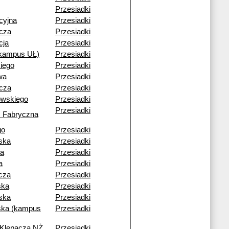
Przesiadki
cyjna
Przesiadki
cza
Przesiadki
cja
Przesiadki
(kampus UŁ)
Przesiadki
iego
Przesiadki
wa
Przesiadki
cza
Przesiadki
owskiego
Przesiadki
Przesiadki
 Fabryczna
go
Przesiadki
ska
Przesiadki
ia
Przesiadki
a
Przesiadki
cza
Przesiadki
ska
Przesiadki
ska
Przesiadki
ka (kampus
Przesiadki
 Klepacza NŻ
Przesiadki