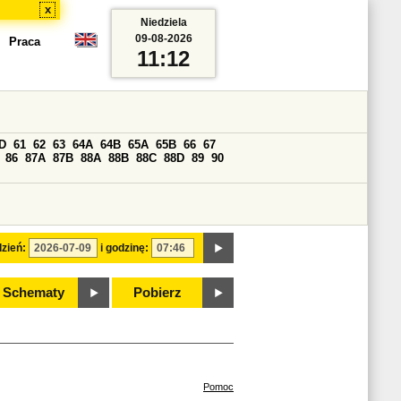
x
Niedziela
09-08-2026
Praca
11:12
D
61
62
63
64A
64B
65A
65B
66
67
86
87A
87B
88A
88B
88C
88D
89
90
zień:
i godzinę:
Schematy
Pobierz
Pomoc