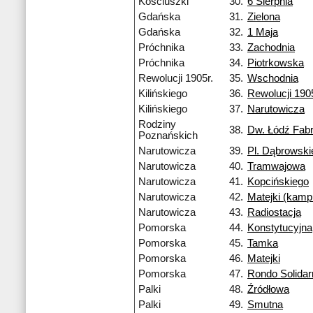
Kościuszki
30.
6 Sierpnia
Gdańska
31.
Zielona
Gdańska
32.
1 Maja
Próchnika
33.
Zachodnia
Próchnika
34.
Piotrkowska
Rewolucji 1905r.
35.
Wschodnia
Kilińskiego
36.
Rewolucji 1905
Kilińskiego
37.
Narutowicza
Rodziny
38.
Dw. Łódź Fab
Poznańskich
Narutowicza
39.
Pl. Dąbrowski
Narutowicza
40.
Tramwajowa
Narutowicza
41.
Kopcińskiego
Narutowicza
42.
Matejki (kamp
Narutowicza
43.
Radiostacja
Pomorska
44.
Konstytucyjna
Pomorska
45.
Tamka
Pomorska
46.
Matejki
Pomorska
47.
Rondo Solidar
Palki
48.
Źródłowa
Palki
49.
Smutna