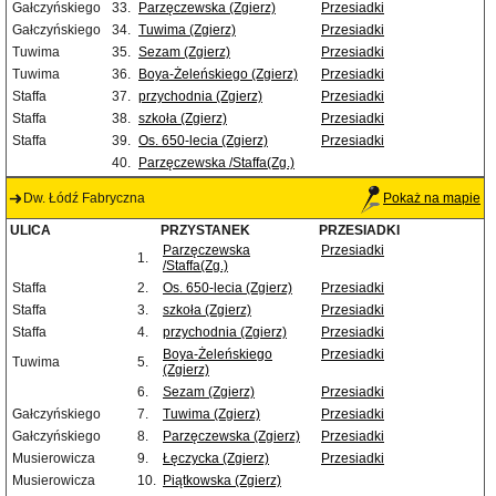
Gałczyńskiego
33.
Parzęczewska (Zgierz)
Przesiadki
Gałczyńskiego
34.
Tuwima (Zgierz)
Przesiadki
Tuwima
35.
Sezam (Zgierz)
Przesiadki
Tuwima
36.
Boya-Żeleńskiego (Zgierz)
Przesiadki
Staffa
37.
przychodnia (Zgierz)
Przesiadki
Staffa
38.
szkoła (Zgierz)
Przesiadki
Staffa
39.
Os. 650-lecia (Zgierz)
Przesiadki
40.
Parzęczewska /Staffa(Zg.)
Dw. Łódź Fabryczna
Pokaż na mapie
ULICA
PRZYSTANEK
PRZESIADKI
Parzęczewska
Przesiadki
1.
/Staffa(Zg.)
Staffa
2.
Os. 650-lecia (Zgierz)
Przesiadki
Staffa
3.
szkoła (Zgierz)
Przesiadki
Staffa
4.
przychodnia (Zgierz)
Przesiadki
Boya-Żeleńskiego
Przesiadki
Tuwima
5.
(Zgierz)
6.
Sezam (Zgierz)
Przesiadki
Gałczyńskiego
7.
Tuwima (Zgierz)
Przesiadki
Gałczyńskiego
8.
Parzęczewska (Zgierz)
Przesiadki
Musierowicza
9.
Łęczycka (Zgierz)
Przesiadki
Musierowicza
10.
Piątkowska (Zgierz)