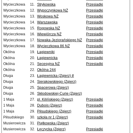
Wycieczkowa
11.
Strykowska
Przesiadki
Wycieczkowa
12.
Wypoczynkowa NŻ
Przesiadki
Wycieczkowa
13.
Woskowa NŻ
Przesiadki
Wycieczkowa
14.
Warszawska
Przesiadki
Wycieczkowa
15.
Rogowska NŻ
Przesiadki
Wycieczkowa
16.
Wiewiórcza NŻ
Przesiadki
Wycieczkowa
17.
Nowaka-Jeziorańskiego NŻ
Przesiadki
Wycieczkowa
18.
Wycieczkowa 86 NŻ
Przesiadki
Okólna
19.
Łagiewniki
Przesiadki
Okólna
20.
Łagiewnicka
Przesiadki
Okólna
21.
Secesyjna NŻ
Przesiadki
Okólna
22.
Okólna 244
Długa
23.
Łagiewnicka (Zgierz) #
Długa
24.
Sierakowskiego (Zgierz)
Długa
25.
Spacerowa (Zgierz)
Długa
26.
Skłodowskiej-Curie (Zgierz)
1 Maja
27.
pl. Kilińskiego (Zgierz)
Przesiadki
1 Maja
28.
Dubois (Zgierz)
Przesiadki
1 Maja
29.
Piłsudskiego (Zgierz)
Przesiadki
Piłsudskiego
30.
szkoła nr 1 (Zgierz)
Przesiadki
Musierowicza
31.
Piątkowska (Zgierz)
Musierowicza
32.
Łęczycka (Zgierz)
Przesiadki