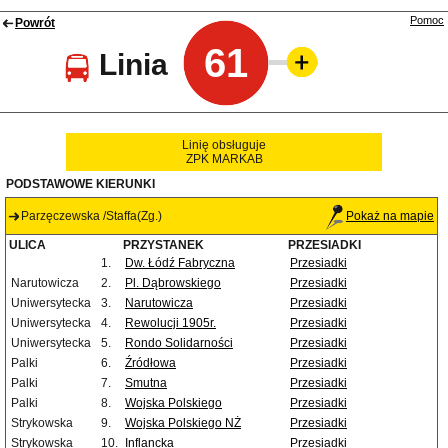
Pomoc
Powrót
61
Linia
Linię obsługuje
ZPK MARKAB
PODSTAWOWE KIERUNKI
Parzęczewska /Staffa(Zg.)
Pokaż na mapie
ULICA
PRZYSTANEK
PRZESIADKI
1.
Dw. Łódź Fabryczna
Przesiadki
Narutowicza
2.
Pl. Dąbrowskiego
Przesiadki
Uniwersytecka
3.
Narutowicza
Przesiadki
Uniwersytecka
4.
Rewolucji 1905r.
Przesiadki
Uniwersytecka
5.
Rondo Solidarności
Przesiadki
Palki
6.
Źródłowa
Przesiadki
Palki
7.
Smutna
Przesiadki
Palki
8.
Wojska Polskiego
Przesiadki
Strykowska
9.
Wojska Polskiego NŻ
Przesiadki
Strykowska
10.
Inflancka
Przesiadki