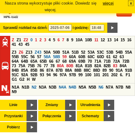
Nasza strona wykorzystuje pliki cookie. Dowiedz się
więcej
x
#
więcej.
Sprawdź rozkład na dzień:
i godzinę:
Z
Z1
Z2
0
1
2
3
4
5
6
7
8
9
10A
10B
11
12
13
14
15
16
41
43
45
Z3
Z6
Z13
Z43
50A
50B
51A
51B
52
53A
53C
53B
54B
55A
55B
55C
56
57
58A
58B
59
60A
60B
60C
60D
61
62
63
64A
64B
65A
65B
66
67
68
69A
69B
70
71A
71B
72A
72B
73
75A
75B
76
77
78
80A
80B
81A
81B
82A
82B
83
84A
84B
85A
85B
86
87A
87B
88A
88B
88C
88D
89
90
91A
91B
91C
92A
92B
93
94
96
97A
97B
99
100
101
201
202
6.
F1
G1
G2
H
W
N1A
N1B
N2
N3A
N3B
N4A
N4B
N5A
N5B
N6
N7A
N7B
N8
N9
Linie
Zmiany
Utrudnienia
Przystanki
Połączenia
Schematy
Pobierz