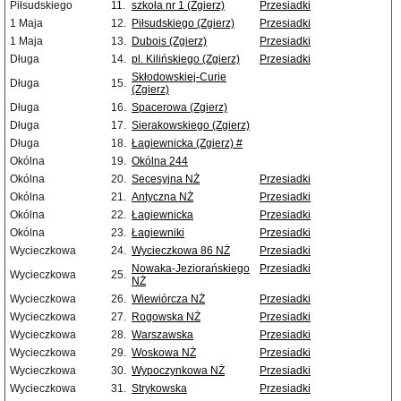
Piłsudskiego
11.
szkoła nr 1 (Zgierz)
Przesiadki
1 Maja
12.
Piłsudskiego (Zgierz)
Przesiadki
1 Maja
13.
Dubois (Zgierz)
Przesiadki
Długa
14.
pl. Kilińskiego (Zgierz)
Przesiadki
Skłodowskiej-Curie
Długa
15.
(Zgierz)
Długa
16.
Spacerowa (Zgierz)
Długa
17.
Sierakowskiego (Zgierz)
Długa
18.
Łagiewnicka (Zgierz) #
Okólna
19.
Okólna 244
Okólna
20.
Secesyjna NŻ
Przesiadki
Okólna
21.
Antyczna NŻ
Przesiadki
Okólna
22.
Łagiewnicka
Przesiadki
Okólna
23.
Łagiewniki
Przesiadki
Wycieczkowa
24.
Wycieczkowa 86 NŻ
Przesiadki
Nowaka-Jeziorańskiego
Przesiadki
Wycieczkowa
25.
NŻ
Wycieczkowa
26.
Wiewiórcza NŻ
Przesiadki
Wycieczkowa
27.
Rogowska NŻ
Przesiadki
Wycieczkowa
28.
Warszawska
Przesiadki
Wycieczkowa
29.
Woskowa NŻ
Przesiadki
Wycieczkowa
30.
Wypoczynkowa NŻ
Przesiadki
Wycieczkowa
31.
Strykowska
Przesiadki