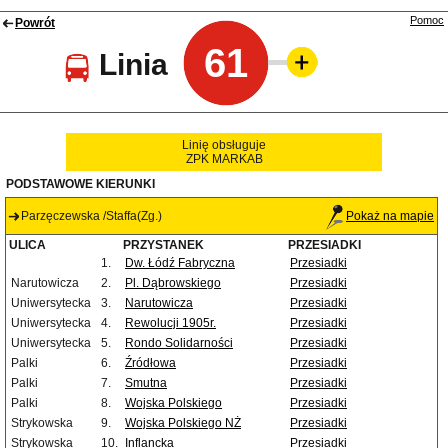
Pomoc
Powrót
61
Linia
Linię obsługuje
ZPK MARKAB
PODSTAWOWE KIERUNKI
Parzęczewska /Staffa(Zg.)
Pokaż na mapie
ULICA
PRZYSTANEK
PRZESIADKI
1.
Dw. Łódź Fabryczna
Przesiadki
Narutowicza
2.
Pl. Dąbrowskiego
Przesiadki
Uniwersytecka
3.
Narutowicza
Przesiadki
Uniwersytecka
4.
Rewolucji 1905r.
Przesiadki
Uniwersytecka
5.
Rondo Solidarności
Przesiadki
Palki
6.
Źródłowa
Przesiadki
Palki
7.
Smutna
Przesiadki
Palki
8.
Wojska Polskiego
Przesiadki
Strykowska
9.
Wojska Polskiego NŻ
Przesiadki
Strykowska
10.
Inflancka
Przesiadki