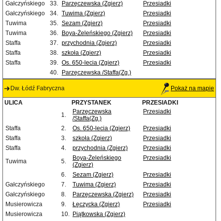
Gałczyńskiego
33.
Parzęczewska (Zgierz)
Przesiadki
Gałczyńskiego
34.
Tuwima (Zgierz)
Przesiadki
Tuwima
35.
Sezam (Zgierz)
Przesiadki
Tuwima
36.
Boya-Żeleńskiego (Zgierz)
Przesiadki
Staffa
37.
przychodnia (Zgierz)
Przesiadki
Staffa
38.
szkoła (Zgierz)
Przesiadki
Staffa
39.
Os. 650-lecia (Zgierz)
Przesiadki
40.
Parzęczewska /Staffa(Zg.)
Dw. Łódź Fabryczna
Pokaż na mapie
ULICA
PRZYSTANEK
PRZESIADKI
Parzęczewska
Przesiadki
1.
/Staffa(Zg.)
Staffa
2.
Os. 650-lecia (Zgierz)
Przesiadki
Staffa
3.
szkoła (Zgierz)
Przesiadki
Staffa
4.
przychodnia (Zgierz)
Przesiadki
Boya-Żeleńskiego
Przesiadki
Tuwima
5.
(Zgierz)
6.
Sezam (Zgierz)
Przesiadki
Gałczyńskiego
7.
Tuwima (Zgierz)
Przesiadki
Gałczyńskiego
8.
Parzęczewska (Zgierz)
Przesiadki
Musierowicza
9.
Łęczycka (Zgierz)
Przesiadki
Musierowicza
10.
Piątkowska (Zgierz)