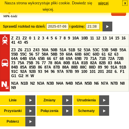
Nasza strona wykorzystuje pliki cookie. Dowiedz się
więcej
x
#
więcej.
Sprawdź rozkład na dzień:
i godzinę:
Z
Z1
Z2
0
1
2
3
4
5
6
7
8
9
10A
10B
11
12
13
14
15
16
41
43
45
Z3
Z6
Z13
Z43
50A
50B
51A
51B
52
53A
53C
53B
54B
55A
55B
55C
56
57
58A
58B
59
60A
60B
60C
60D
61
62
63
64A
64B
65A
65B
66
67
68
69A
69B
70
71A
71B
72A
72B
73
75A
75B
76
77
78
80A
80B
81A
81B
82A
82B
83
84A
84B
85A
85B
86
87A
87B
88A
88B
88C
88D
89
90
91A
91B
91C
92A
92B
93
94
96
97A
97B
99
100
101
201
202
6.
F1
G1
G2
H
W
N1A
N1B
N2
N3A
N3B
N4A
N4B
N5A
N5B
N6
N7A
N7B
N8
N9
Linie
Zmiany
Utrudnienia
Przystanki
Połączenia
Schematy
Pobierz