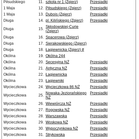
Piłsudskiego
11.
szkoła nr 1 (Zgierz)
Przesiadki
1 Maja
12.
Piłsudskiego (Zgierz)
Przesiadki
1 Maja
13.
Dubois (Zgierz)
Przesiadki
Długa
14.
pl. Kilińskiego (Zgierz)
Przesiadki
Skłodowskiej-Curie
Długa
15.
(Zgierz)
Długa
16.
Spacerowa (Zgierz)
Długa
17.
Sierakowskiego (Zgierz)
Długa
18.
Łagiewnicka (Zgierz) #
Okólna
19.
Okólna 244
Okólna
20.
Secesyjna NŻ
Przesiadki
Okólna
21.
Antyczna NŻ
Przesiadki
Okólna
22.
Łagiewnicka
Przesiadki
Okólna
23.
Łagiewniki
Przesiadki
Wycieczkowa
24.
Wycieczkowa 86 NŻ
Przesiadki
Nowaka-Jeziorańskiego
Przesiadki
Wycieczkowa
25.
NŻ
Wycieczkowa
26.
Wiewiórcza NŻ
Przesiadki
Wycieczkowa
27.
Rogowska NŻ
Przesiadki
Wycieczkowa
28.
Warszawska
Przesiadki
Wycieczkowa
29.
Woskowa NŻ
Przesiadki
Wycieczkowa
30.
Wypoczynkowa NŻ
Przesiadki
Wycieczkowa
31.
Strykowska
Przesiadki