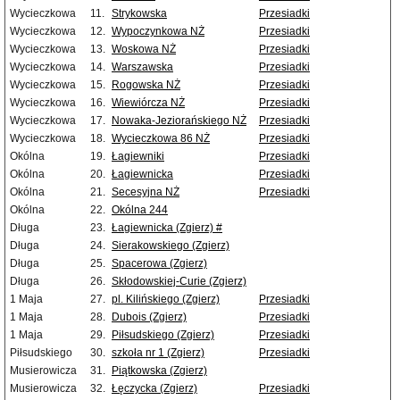
Wycieczkowa
11.
Strykowska
Przesiadki
Wycieczkowa
12.
Wypoczynkowa NŻ
Przesiadki
Wycieczkowa
13.
Woskowa NŻ
Przesiadki
Wycieczkowa
14.
Warszawska
Przesiadki
Wycieczkowa
15.
Rogowska NŻ
Przesiadki
Wycieczkowa
16.
Wiewiórcza NŻ
Przesiadki
Wycieczkowa
17.
Nowaka-Jeziorańskiego NŻ
Przesiadki
Wycieczkowa
18.
Wycieczkowa 86 NŻ
Przesiadki
Okólna
19.
Łagiewniki
Przesiadki
Okólna
20.
Łagiewnicka
Przesiadki
Okólna
21.
Secesyjna NŻ
Przesiadki
Okólna
22.
Okólna 244
Długa
23.
Łagiewnicka (Zgierz) #
Długa
24.
Sierakowskiego (Zgierz)
Długa
25.
Spacerowa (Zgierz)
Długa
26.
Skłodowskiej-Curie (Zgierz)
1 Maja
27.
pl. Kilińskiego (Zgierz)
Przesiadki
1 Maja
28.
Dubois (Zgierz)
Przesiadki
1 Maja
29.
Piłsudskiego (Zgierz)
Przesiadki
Piłsudskiego
30.
szkoła nr 1 (Zgierz)
Przesiadki
Musierowicza
31.
Piątkowska (Zgierz)
Musierowicza
32.
Łęczycka (Zgierz)
Przesiadki