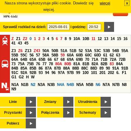
Nasza strona wykorzystuje pliki cookie. Dowiedz się
więcej
x
#
więcej.
Sprawdź rozkład na dzień:
i godzinę:
Z
Z1
Z2
0
1
2
3
4
5
6
7
8
9
10A
10B
11
12
13
14
15
16
41
43
45
Z3
Z6
Z13
Z43
50A
50B
51A
51B
52
53A
53C
53B
54B
55A
55B
55C
56
57
58A
58B
59
60A
60B
60C
60D
61
62
63
64A
64B
65A
65B
66
67
68
69A
69B
70
71A
71B
72A
72B
73
75A
75B
76
77
78
80A
80B
81A
81B
82A
82B
83
84A
84B
85A
85B
86
87A
87B
88A
88B
88C
88D
89
90
91A
91B
91C
92A
92B
93
94
96
97A
97B
99
100
101
201
202
6.
F1
G1
G2
H
W
N1A
N1B
N2
N3A
N3B
N4A
N4B
N5A
N5B
N6
N7A
N7B
N8
N9
Linie
Zmiany
Utrudnienia
Przystanki
Połączenia
Schematy
Pobierz