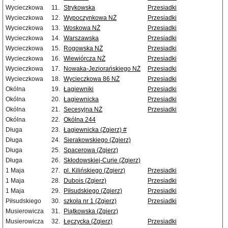
Wycieczkowa
11.
Strykowska
Przesiadki
Wycieczkowa
12.
Wypoczynkowa NŻ
Przesiadki
Wycieczkowa
13.
Woskowa NŻ
Przesiadki
Wycieczkowa
14.
Warszawska
Przesiadki
Wycieczkowa
15.
Rogowska NŻ
Przesiadki
Wycieczkowa
16.
Wiewiórcza NŻ
Przesiadki
Wycieczkowa
17.
Nowaka-Jeziorańskiego NŻ
Przesiadki
Wycieczkowa
18.
Wycieczkowa 86 NŻ
Przesiadki
Okólna
19.
Łagiewniki
Przesiadki
Okólna
20.
Łagiewnicka
Przesiadki
Okólna
21.
Secesyjna NŻ
Przesiadki
Okólna
22.
Okólna 244
Długa
23.
Łagiewnicka (Zgierz) #
Długa
24.
Sierakowskiego (Zgierz)
Długa
25.
Spacerowa (Zgierz)
Długa
26.
Skłodowskiej-Curie (Zgierz)
1 Maja
27.
pl. Kilińskiego (Zgierz)
Przesiadki
1 Maja
28.
Dubois (Zgierz)
Przesiadki
1 Maja
29.
Piłsudskiego (Zgierz)
Przesiadki
Piłsudskiego
30.
szkoła nr 1 (Zgierz)
Przesiadki
Musierowicza
31.
Piątkowska (Zgierz)
Musierowicza
32.
Łęczycka (Zgierz)
Przesiadki