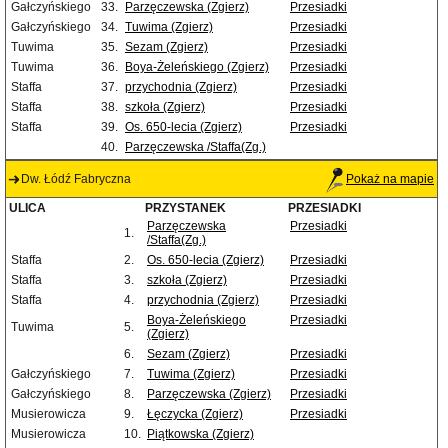
Gałczyńskiego
33.
Parzęczewska (Zgierz)
Przesiadki
Gałczyńskiego
34.
Tuwima (Zgierz)
Przesiadki
Tuwima
35.
Sezam (Zgierz)
Przesiadki
Tuwima
36.
Boya-Żeleńskiego (Zgierz)
Przesiadki
Staffa
37.
przychodnia (Zgierz)
Przesiadki
Staffa
38.
szkoła (Zgierz)
Przesiadki
Staffa
39.
Os. 650-lecia (Zgierz)
Przesiadki
40.
Parzęczewska /Staffa(Zg.)
Dw. Łódź Fabryczna
Pokaż na mapie
ULICA
PRZYSTANEK
PRZESIADKI
Parzęczewska
Przesiadki
1.
/Staffa(Zg.)
Staffa
2.
Os. 650-lecia (Zgierz)
Przesiadki
Staffa
3.
szkoła (Zgierz)
Przesiadki
Staffa
4.
przychodnia (Zgierz)
Przesiadki
Boya-Żeleńskiego
Przesiadki
Tuwima
5.
(Zgierz)
6.
Sezam (Zgierz)
Przesiadki
Gałczyńskiego
7.
Tuwima (Zgierz)
Przesiadki
Gałczyńskiego
8.
Parzęczewska (Zgierz)
Przesiadki
Musierowicza
9.
Łęczycka (Zgierz)
Przesiadki
Musierowicza
10.
Piątkowska (Zgierz)