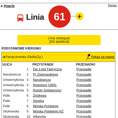
Pomoc
Powrót
61
Linia
Linię obsługuje
ZPK MARKAB
PODSTAWOWE KIERUNKI
Parzęczewska /Staffa(Zg.)
Pokaż na mapie
ULICA
PRZYSTANEK
PRZESIADKI
1.
Dw. Łódź Fabryczna
Przesiadki
Narutowicza
2.
Pl. Dąbrowskiego
Przesiadki
Uniwersytecka
3.
Narutowicza
Przesiadki
Uniwersytecka
4.
Rewolucji 1905r.
Przesiadki
Uniwersytecka
5.
Rondo Solidarności
Przesiadki
Palki
6.
Źródłowa
Przesiadki
Palki
7.
Smutna
Przesiadki
Palki
8.
Wojska Polskiego
Przesiadki
Strykowska
9.
Wojska Polskiego NŻ
Przesiadki
Strykowska
10.
Inflancka
Przesiadki