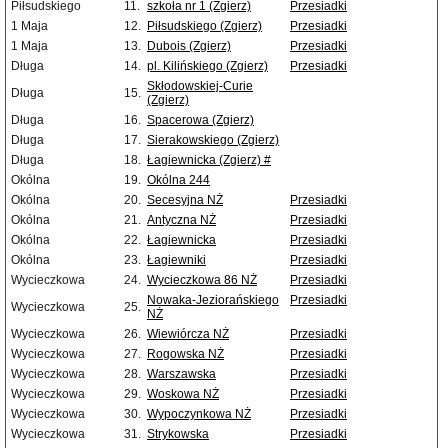
Piłsudskiego
11.
szkoła nr 1 (Zgierz)
Przesiadki
1 Maja
12.
Piłsudskiego (Zgierz)
Przesiadki
1 Maja
13.
Dubois (Zgierz)
Przesiadki
Długa
14.
pl. Kilińskiego (Zgierz)
Przesiadki
Skłodowskiej-Curie
Długa
15.
(Zgierz)
Długa
16.
Spacerowa (Zgierz)
Długa
17.
Sierakowskiego (Zgierz)
Długa
18.
Łagiewnicka (Zgierz) #
Okólna
19.
Okólna 244
Okólna
20.
Secesyjna NŻ
Przesiadki
Okólna
21.
Antyczna NŻ
Przesiadki
Okólna
22.
Łagiewnicka
Przesiadki
Okólna
23.
Łagiewniki
Przesiadki
Wycieczkowa
24.
Wycieczkowa 86 NŻ
Przesiadki
Nowaka-Jeziorańskiego
Przesiadki
Wycieczkowa
25.
NŻ
Wycieczkowa
26.
Wiewiórcza NŻ
Przesiadki
Wycieczkowa
27.
Rogowska NŻ
Przesiadki
Wycieczkowa
28.
Warszawska
Przesiadki
Wycieczkowa
29.
Woskowa NŻ
Przesiadki
Wycieczkowa
30.
Wypoczynkowa NŻ
Przesiadki
Wycieczkowa
31.
Strykowska
Przesiadki