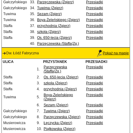
Gałczyńskiego
33.
Parzęczewska (Zgierz)
Przesiadki
Gałczyńskiego
34.
Tuwima (Zgierz)
Przesiadki
Tuwima
35.
Sezam (Zgierz)
Przesiadki
Tuwima
36.
Boya-Żeleńskiego (Zgierz)
Przesiadki
Staffa
37.
przychodnia (Zgierz)
Przesiadki
Staffa
38.
szkoła (Zgierz)
Przesiadki
Staffa
39.
Os. 650-lecia (Zgierz)
Przesiadki
40.
Parzęczewska /Staffa(Zg.)
Dw. Łódź Fabryczna
Pokaż na mapie
ULICA
PRZYSTANEK
PRZESIADKI
Parzęczewska
Przesiadki
1.
/Staffa(Zg.)
Staffa
2.
Os. 650-lecia (Zgierz)
Przesiadki
Staffa
3.
szkoła (Zgierz)
Przesiadki
Staffa
4.
przychodnia (Zgierz)
Przesiadki
Boya-Żeleńskiego
Przesiadki
Tuwima
5.
(Zgierz)
6.
Sezam (Zgierz)
Przesiadki
Gałczyńskiego
7.
Tuwima (Zgierz)
Przesiadki
Gałczyńskiego
8.
Parzęczewska (Zgierz)
Przesiadki
Musierowicza
9.
Łęczycka (Zgierz)
Przesiadki
Musierowicza
10.
Piątkowska (Zgierz)