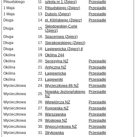
Piłsudskiego
11.
szkoła nr 1 (Zgierz)
Przesiadki
1 Maja
12.
Piłsudskiego (Zgierz)
Przesiadki
1 Maja
13.
Dubois (Zgierz)
Przesiadki
Długa
14.
pl. Kilińskiego (Zgierz)
Przesiadki
Skłodowskiej-Curie
Długa
15.
(Zgierz)
Długa
16.
Spacerowa (Zgierz)
Długa
17.
Sierakowskiego (Zgierz)
Długa
18.
Łagiewnicka (Zgierz) #
Okólna
19.
Okólna 244
Okólna
20.
Secesyjna NŻ
Przesiadki
Okólna
21.
Antyczna NŻ
Przesiadki
Okólna
22.
Łagiewnicka
Przesiadki
Okólna
23.
Łagiewniki
Przesiadki
Wycieczkowa
24.
Wycieczkowa 86 NŻ
Przesiadki
Nowaka-Jeziorańskiego
Przesiadki
Wycieczkowa
25.
NŻ
Wycieczkowa
26.
Wiewiórcza NŻ
Przesiadki
Wycieczkowa
27.
Rogowska NŻ
Przesiadki
Wycieczkowa
28.
Warszawska
Przesiadki
Wycieczkowa
29.
Woskowa NŻ
Przesiadki
Wycieczkowa
30.
Wypoczynkowa NŻ
Przesiadki
Wycieczkowa
31.
Strykowska
Przesiadki