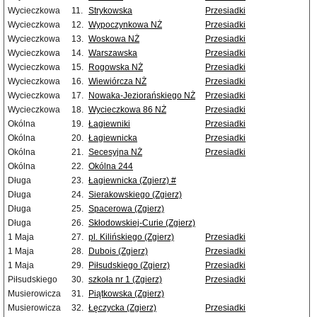
Wycieczkowa
11.
Strykowska
Przesiadki
Wycieczkowa
12.
Wypoczynkowa NŻ
Przesiadki
Wycieczkowa
13.
Woskowa NŻ
Przesiadki
Wycieczkowa
14.
Warszawska
Przesiadki
Wycieczkowa
15.
Rogowska NŻ
Przesiadki
Wycieczkowa
16.
Wiewiórcza NŻ
Przesiadki
Wycieczkowa
17.
Nowaka-Jeziorańskiego NŻ
Przesiadki
Wycieczkowa
18.
Wycieczkowa 86 NŻ
Przesiadki
Okólna
19.
Łagiewniki
Przesiadki
Okólna
20.
Łagiewnicka
Przesiadki
Okólna
21.
Secesyjna NŻ
Przesiadki
Okólna
22.
Okólna 244
Długa
23.
Łagiewnicka (Zgierz) #
Długa
24.
Sierakowskiego (Zgierz)
Długa
25.
Spacerowa (Zgierz)
Długa
26.
Skłodowskiej-Curie (Zgierz)
1 Maja
27.
pl. Kilińskiego (Zgierz)
Przesiadki
1 Maja
28.
Dubois (Zgierz)
Przesiadki
1 Maja
29.
Piłsudskiego (Zgierz)
Przesiadki
Piłsudskiego
30.
szkoła nr 1 (Zgierz)
Przesiadki
Musierowicza
31.
Piątkowska (Zgierz)
Musierowicza
32.
Łęczycka (Zgierz)
Przesiadki