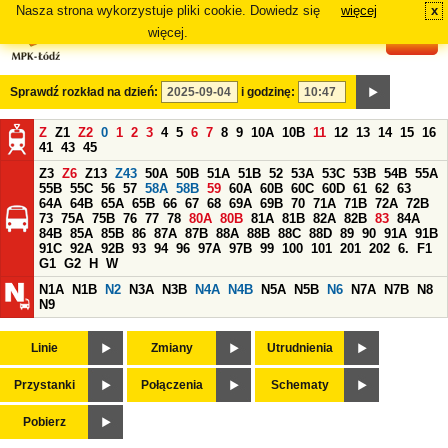
Nasza strona wykorzystuje pliki cookie. Dowiedz się
więcej
x
#
więcej.
Sprawdź rozkład na dzień:
i godzinę:
Z
Z1
Z2
0
1
2
3
4
5
6
7
8
9
10A
10B
11
12
13
14
15
16
41
43
45
Z3
Z6
Z13
Z43
50A
50B
51A
51B
52
53A
53C
53B
54B
55A
55B
55C
56
57
58A
58B
59
60A
60B
60C
60D
61
62
63
64A
64B
65A
65B
66
67
68
69A
69B
70
71A
71B
72A
72B
73
75A
75B
76
77
78
80A
80B
81A
81B
82A
82B
83
84A
84B
85A
85B
86
87A
87B
88A
88B
88C
88D
89
90
91A
91B
91C
92A
92B
93
94
96
97A
97B
99
100
101
201
202
6.
F1
G1
G2
H
W
N1A
N1B
N2
N3A
N3B
N4A
N4B
N5A
N5B
N6
N7A
N7B
N8
N9
Linie
Zmiany
Utrudnienia
Przystanki
Połączenia
Schematy
Pobierz