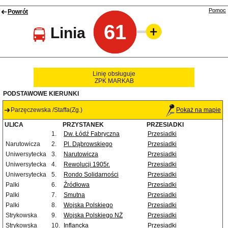
Pomoc
Powrót
61
Linia
Linię obsługuje
ZPK MARKAB
PODSTAWOWE KIERUNKI
Parzęczewska /Staffa(Zg.)
Pokaż na mapie
ULICA
PRZYSTANEK
PRZESIADKI
1.
Dw. Łódź Fabryczna
Przesiadki
Narutowicza
2.
Pl. Dąbrowskiego
Przesiadki
Uniwersytecka
3.
Narutowicza
Przesiadki
Uniwersytecka
4.
Rewolucji 1905r.
Przesiadki
Uniwersytecka
5.
Rondo Solidarności
Przesiadki
Palki
6.
Źródłowa
Przesiadki
Palki
7.
Smutna
Przesiadki
Palki
8.
Wojska Polskiego
Przesiadki
Strykowska
9.
Wojska Polskiego NŻ
Przesiadki
Strykowska
10.
Inflancka
Przesiadki