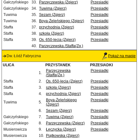
Gałczyńskiego
33.
Parzęczewska (Zgierz)
Przesiadki
Gałczyńskiego
34.
Tuwima (Zgierz)
Przesiadki
Tuwima
35.
Sezam (Zgierz)
Przesiadki
Tuwima
36.
Boya-Żeleńskiego (Zgierz)
Przesiadki
Staffa
37.
przychodnia (Zgierz)
Przesiadki
Staffa
38.
szkoła (Zgierz)
Przesiadki
Staffa
39.
Os. 650-lecia (Zgierz)
Przesiadki
40.
Parzęczewska /Staffa(Zg.)
Dw. Łódź Fabryczna
Pokaż na mapie
ULICA
PRZYSTANEK
PRZESIADKI
Parzęczewska
Przesiadki
1.
/Staffa(Zg.)
Staffa
2.
Os. 650-lecia (Zgierz)
Przesiadki
Staffa
3.
szkoła (Zgierz)
Przesiadki
Staffa
4.
przychodnia (Zgierz)
Przesiadki
Boya-Żeleńskiego
Przesiadki
Tuwima
5.
(Zgierz)
6.
Sezam (Zgierz)
Przesiadki
Gałczyńskiego
7.
Tuwima (Zgierz)
Przesiadki
Gałczyńskiego
8.
Parzęczewska (Zgierz)
Przesiadki
Musierowicza
9.
Łęczycka (Zgierz)
Przesiadki
Musierowicza
10.
Piątkowska (Zgierz)