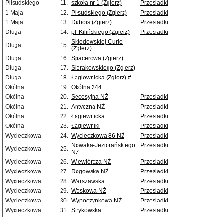
Piłsudskiego
11.
szkoła nr 1 (Zgierz)
Przesiadki
1 Maja
12.
Piłsudskiego (Zgierz)
Przesiadki
1 Maja
13.
Dubois (Zgierz)
Przesiadki
Długa
14.
pl. Kilińskiego (Zgierz)
Przesiadki
Skłodowskiej-Curie
Długa
15.
(Zgierz)
Długa
16.
Spacerowa (Zgierz)
Długa
17.
Sierakowskiego (Zgierz)
Długa
18.
Łagiewnicka (Zgierz) #
Okólna
19.
Okólna 244
Okólna
20.
Secesyjna NŻ
Przesiadki
Okólna
21.
Antyczna NŻ
Przesiadki
Okólna
22.
Łagiewnicka
Przesiadki
Okólna
23.
Łagiewniki
Przesiadki
Wycieczkowa
24.
Wycieczkowa 86 NŻ
Przesiadki
Nowaka-Jeziorańskiego
Przesiadki
Wycieczkowa
25.
NŻ
Wycieczkowa
26.
Wiewiórcza NŻ
Przesiadki
Wycieczkowa
27.
Rogowska NŻ
Przesiadki
Wycieczkowa
28.
Warszawska
Przesiadki
Wycieczkowa
29.
Woskowa NŻ
Przesiadki
Wycieczkowa
30.
Wypoczynkowa NŻ
Przesiadki
Wycieczkowa
31.
Strykowska
Przesiadki