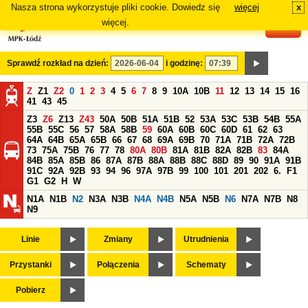
Nasza strona wykorzystuje pliki cookie. Dowiedz się
więcej
x
#
więcej.
Sprawdź rozkład na dzień:
i godzinę:
Z
Z1
Z2
0
1
2
3
4
5
6
7
8
9
10A
10B
11
12
13
14
15
16
41
43
45
Z3
Z6
Z13
Z43
50A
50B
51A
51B
52
53A
53C
53B
54B
55A
55B
55C
56
57
58A
58B
59
60A
60B
60C
60D
61
62
63
64A
64B
65A
65B
66
67
68
69A
69B
70
71A
71B
72A
72B
73
75A
75B
76
77
78
80A
80B
81A
81B
82A
82B
83
84A
84B
85A
85B
86
87A
87B
88A
88B
88C
88D
89
90
91A
91B
91C
92A
92B
93
94
96
97A
97B
99
100
101
201
202
6.
F1
G1
G2
H
W
N1A
N1B
N2
N3A
N3B
N4A
N4B
N5A
N5B
N6
N7A
N7B
N8
N9
Linie
Zmiany
Utrudnienia
Przystanki
Połączenia
Schematy
Pobierz