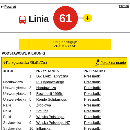
Pomoc
Powrót
61
Linia
Linię obsługuje
ZPK MARKAB
PODSTAWOWE KIERUNKI
Parzęczewska /Staffa(Zg.)
Pokaż na mapie
ULICA
PRZYSTANEK
PRZESIADKI
1.
Dw. Łódź Fabryczna
Przesiadki
Narutowicza
2.
Pl. Dąbrowskiego
Przesiadki
Uniwersytecka
3.
Narutowicza
Przesiadki
Uniwersytecka
4.
Rewolucji 1905r.
Przesiadki
Uniwersytecka
5.
Rondo Solidarności
Przesiadki
Palki
6.
Źródłowa
Przesiadki
Palki
7.
Smutna
Przesiadki
Palki
8.
Wojska Polskiego
Przesiadki
Strykowska
9.
Wojska Polskiego NŻ
Przesiadki
Strykowska
10.
Inflancka
Przesiadki