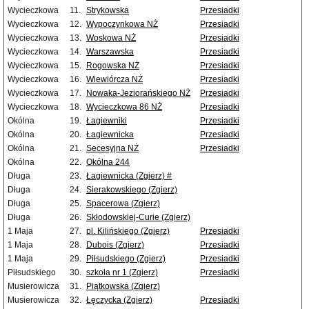
Wycieczkowa
11.
Strykowska
Przesiadki
Wycieczkowa
12.
Wypoczynkowa NŻ
Przesiadki
Wycieczkowa
13.
Woskowa NŻ
Przesiadki
Wycieczkowa
14.
Warszawska
Przesiadki
Wycieczkowa
15.
Rogowska NŻ
Przesiadki
Wycieczkowa
16.
Wiewiórcza NŻ
Przesiadki
Wycieczkowa
17.
Nowaka-Jeziorańskiego NŻ
Przesiadki
Wycieczkowa
18.
Wycieczkowa 86 NŻ
Przesiadki
Okólna
19.
Łagiewniki
Przesiadki
Okólna
20.
Łagiewnicka
Przesiadki
Okólna
21.
Secesyjna NŻ
Przesiadki
Okólna
22.
Okólna 244
Długa
23.
Łagiewnicka (Zgierz) #
Długa
24.
Sierakowskiego (Zgierz)
Długa
25.
Spacerowa (Zgierz)
Długa
26.
Skłodowskiej-Curie (Zgierz)
1 Maja
27.
pl. Kilińskiego (Zgierz)
Przesiadki
1 Maja
28.
Dubois (Zgierz)
Przesiadki
1 Maja
29.
Piłsudskiego (Zgierz)
Przesiadki
Piłsudskiego
30.
szkoła nr 1 (Zgierz)
Przesiadki
Musierowicza
31.
Piątkowska (Zgierz)
Musierowicza
32.
Łęczycka (Zgierz)
Przesiadki