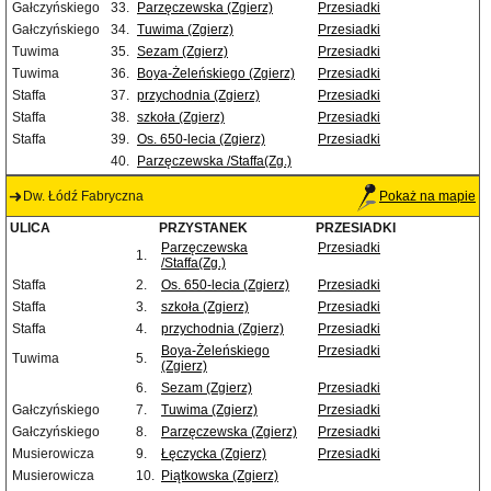
Gałczyńskiego
33.
Parzęczewska (Zgierz)
Przesiadki
Gałczyńskiego
34.
Tuwima (Zgierz)
Przesiadki
Tuwima
35.
Sezam (Zgierz)
Przesiadki
Tuwima
36.
Boya-Żeleńskiego (Zgierz)
Przesiadki
Staffa
37.
przychodnia (Zgierz)
Przesiadki
Staffa
38.
szkoła (Zgierz)
Przesiadki
Staffa
39.
Os. 650-lecia (Zgierz)
Przesiadki
40.
Parzęczewska /Staffa(Zg.)
Dw. Łódź Fabryczna
Pokaż na mapie
ULICA
PRZYSTANEK
PRZESIADKI
Parzęczewska
Przesiadki
1.
/Staffa(Zg.)
Staffa
2.
Os. 650-lecia (Zgierz)
Przesiadki
Staffa
3.
szkoła (Zgierz)
Przesiadki
Staffa
4.
przychodnia (Zgierz)
Przesiadki
Boya-Żeleńskiego
Przesiadki
Tuwima
5.
(Zgierz)
6.
Sezam (Zgierz)
Przesiadki
Gałczyńskiego
7.
Tuwima (Zgierz)
Przesiadki
Gałczyńskiego
8.
Parzęczewska (Zgierz)
Przesiadki
Musierowicza
9.
Łęczycka (Zgierz)
Przesiadki
Musierowicza
10.
Piątkowska (Zgierz)