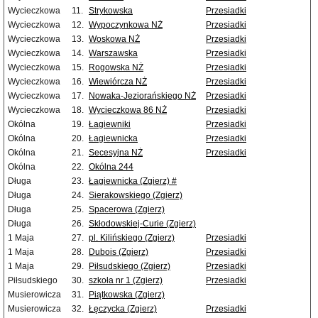
Wycieczkowa
11.
Strykowska
Przesiadki
Wycieczkowa
12.
Wypoczynkowa NŻ
Przesiadki
Wycieczkowa
13.
Woskowa NŻ
Przesiadki
Wycieczkowa
14.
Warszawska
Przesiadki
Wycieczkowa
15.
Rogowska NŻ
Przesiadki
Wycieczkowa
16.
Wiewiórcza NŻ
Przesiadki
Wycieczkowa
17.
Nowaka-Jeziorańskiego NŻ
Przesiadki
Wycieczkowa
18.
Wycieczkowa 86 NŻ
Przesiadki
Okólna
19.
Łagiewniki
Przesiadki
Okólna
20.
Łagiewnicka
Przesiadki
Okólna
21.
Secesyjna NŻ
Przesiadki
Okólna
22.
Okólna 244
Długa
23.
Łagiewnicka (Zgierz) #
Długa
24.
Sierakowskiego (Zgierz)
Długa
25.
Spacerowa (Zgierz)
Długa
26.
Skłodowskiej-Curie (Zgierz)
1 Maja
27.
pl. Kilińskiego (Zgierz)
Przesiadki
1 Maja
28.
Dubois (Zgierz)
Przesiadki
1 Maja
29.
Piłsudskiego (Zgierz)
Przesiadki
Piłsudskiego
30.
szkoła nr 1 (Zgierz)
Przesiadki
Musierowicza
31.
Piątkowska (Zgierz)
Musierowicza
32.
Łęczycka (Zgierz)
Przesiadki