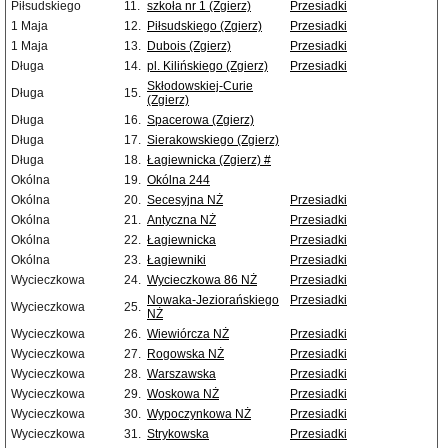
Piłsudskiego
11.
szkoła nr 1 (Zgierz)
Przesiadki
1 Maja
12.
Piłsudskiego (Zgierz)
Przesiadki
1 Maja
13.
Dubois (Zgierz)
Przesiadki
Długa
14.
pl. Kilińskiego (Zgierz)
Przesiadki
Skłodowskiej-Curie
Długa
15.
(Zgierz)
Długa
16.
Spacerowa (Zgierz)
Długa
17.
Sierakowskiego (Zgierz)
Długa
18.
Łagiewnicka (Zgierz) #
Okólna
19.
Okólna 244
Okólna
20.
Secesyjna NŻ
Przesiadki
Okólna
21.
Antyczna NŻ
Przesiadki
Okólna
22.
Łagiewnicka
Przesiadki
Okólna
23.
Łagiewniki
Przesiadki
Wycieczkowa
24.
Wycieczkowa 86 NŻ
Przesiadki
Nowaka-Jeziorańskiego
Przesiadki
Wycieczkowa
25.
NŻ
Wycieczkowa
26.
Wiewiórcza NŻ
Przesiadki
Wycieczkowa
27.
Rogowska NŻ
Przesiadki
Wycieczkowa
28.
Warszawska
Przesiadki
Wycieczkowa
29.
Woskowa NŻ
Przesiadki
Wycieczkowa
30.
Wypoczynkowa NŻ
Przesiadki
Wycieczkowa
31.
Strykowska
Przesiadki