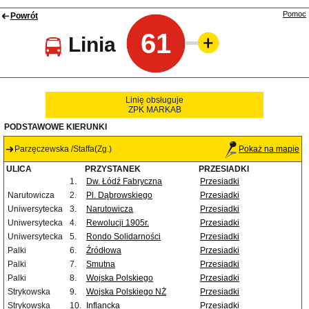
Pomoc
Powrót
61
Linia
Linię obsługuje
ZPK MARKAB
PODSTAWOWE KIERUNKI
Parzęczewska /Staffa(Zg.)
Pokaż na mapie
ULICA
PRZYSTANEK
PRZESIADKI
1.
Dw. Łódź Fabryczna
Przesiadki
Narutowicza
2.
Pl. Dąbrowskiego
Przesiadki
Uniwersytecka
3.
Narutowicza
Przesiadki
Uniwersytecka
4.
Rewolucji 1905r.
Przesiadki
Uniwersytecka
5.
Rondo Solidarności
Przesiadki
Palki
6.
Źródłowa
Przesiadki
Palki
7.
Smutna
Przesiadki
Palki
8.
Wojska Polskiego
Przesiadki
Strykowska
9.
Wojska Polskiego NŻ
Przesiadki
Strykowska
10.
Inflancka
Przesiadki