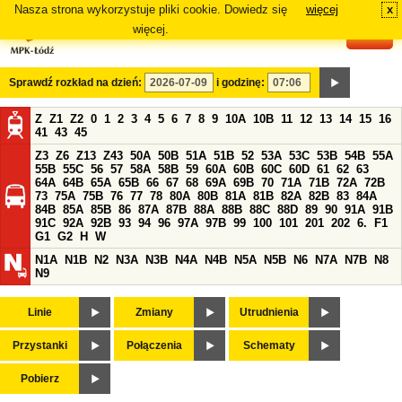
Nasza strona wykorzystuje pliki cookie. Dowiedz się
więcej
x
#
więcej.
Sprawdź rozkład na dzień:
i godzinę:
Z
Z1
Z2
0
1
2
3
4
5
6
7
8
9
10A
10B
11
12
13
14
15
16
41
43
45
Z3
Z6
Z13
Z43
50A
50B
51A
51B
52
53A
53C
53B
54B
55A
55B
55C
56
57
58A
58B
59
60A
60B
60C
60D
61
62
63
64A
64B
65A
65B
66
67
68
69A
69B
70
71A
71B
72A
72B
73
75A
75B
76
77
78
80A
80B
81A
81B
82A
82B
83
84A
84B
85A
85B
86
87A
87B
88A
88B
88C
88D
89
90
91A
91B
91C
92A
92B
93
94
96
97A
97B
99
100
101
201
202
6.
F1
G1
G2
H
W
N1A
N1B
N2
N3A
N3B
N4A
N4B
N5A
N5B
N6
N7A
N7B
N8
N9
Linie
Zmiany
Utrudnienia
Przystanki
Połączenia
Schematy
Pobierz