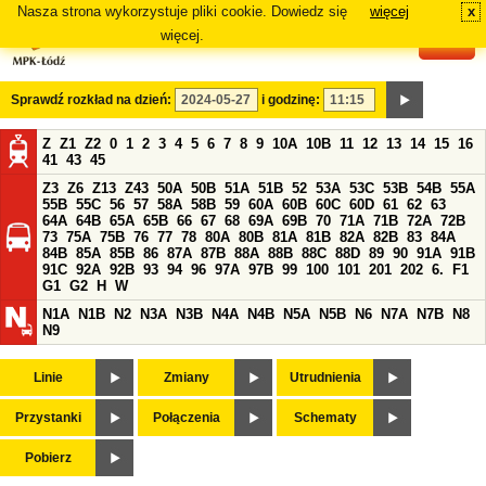
Nasza strona wykorzystuje pliki cookie. Dowiedz się
więcej
x
#
więcej.
Sprawdź rozkład na dzień:
i godzinę:
Z
Z1
Z2
0
1
2
3
4
5
6
7
8
9
10A
10B
11
12
13
14
15
16
41
43
45
Z3
Z6
Z13
Z43
50A
50B
51A
51B
52
53A
53C
53B
54B
55A
55B
55C
56
57
58A
58B
59
60A
60B
60C
60D
61
62
63
64A
64B
65A
65B
66
67
68
69A
69B
70
71A
71B
72A
72B
73
75A
75B
76
77
78
80A
80B
81A
81B
82A
82B
83
84A
84B
85A
85B
86
87A
87B
88A
88B
88C
88D
89
90
91A
91B
91C
92A
92B
93
94
96
97A
97B
99
100
101
201
202
6.
F1
G1
G2
H
W
N1A
N1B
N2
N3A
N3B
N4A
N4B
N5A
N5B
N6
N7A
N7B
N8
N9
Linie
Zmiany
Utrudnienia
Przystanki
Połączenia
Schematy
Pobierz