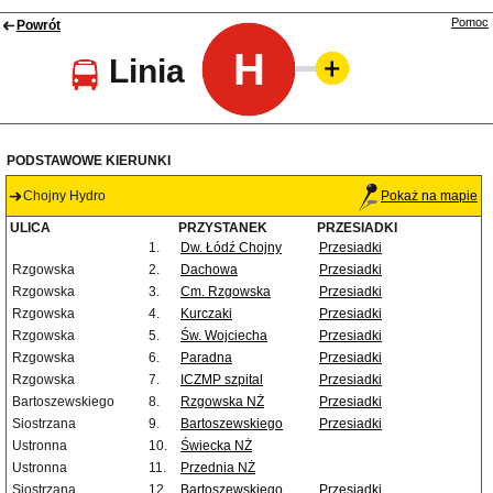
Pomoc
Powrót
H
Linia
PODSTAWOWE KIERUNKI
Chojny Hydro
Pokaż na mapie
ULICA
PRZYSTANEK
PRZESIADKI
1.
Dw. Łódź Chojny
Przesiadki
Rzgowska
2.
Dachowa
Przesiadki
Rzgowska
3.
Cm. Rzgowska
Przesiadki
Rzgowska
4.
Kurczaki
Przesiadki
Rzgowska
5.
Św. Wojciecha
Przesiadki
Rzgowska
6.
Paradna
Przesiadki
Rzgowska
7.
ICZMP szpital
Przesiadki
Bartoszewskiego
8.
Rzgowska NŻ
Przesiadki
Siostrzana
9.
Bartoszewskiego
Przesiadki
Ustronna
10.
Świecka NŻ
Ustronna
11.
Przednia NŻ
Siostrzana
12.
Bartoszewskiego
Przesiadki