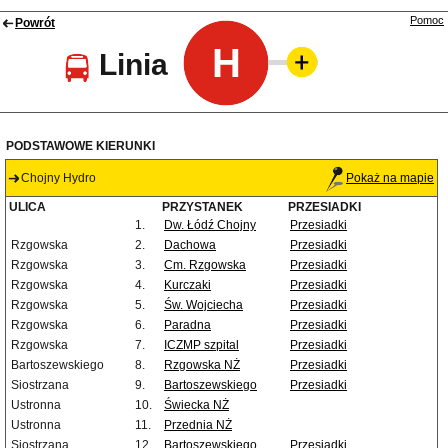
Pomoc
Powrót
H
Linia
PODSTAWOWE KIERUNKI
Chojny Hydro
Pokaż na mapie
ULICA
PRZYSTANEK
PRZESIADKI
1.
Dw. Łódź Chojny
Przesiadki
Rzgowska
2.
Dachowa
Przesiadki
Rzgowska
3.
Cm. Rzgowska
Przesiadki
Rzgowska
4.
Kurczaki
Przesiadki
Rzgowska
5.
Św. Wojciecha
Przesiadki
Rzgowska
6.
Paradna
Przesiadki
Rzgowska
7.
ICZMP szpital
Przesiadki
Bartoszewskiego
8.
Rzgowska NŻ
Przesiadki
Siostrzana
9.
Bartoszewskiego
Przesiadki
Ustronna
10.
Świecka NŻ
Ustronna
11.
Przednia NŻ
Siostrzana
12.
Bartoszewskiego
Przesiadki