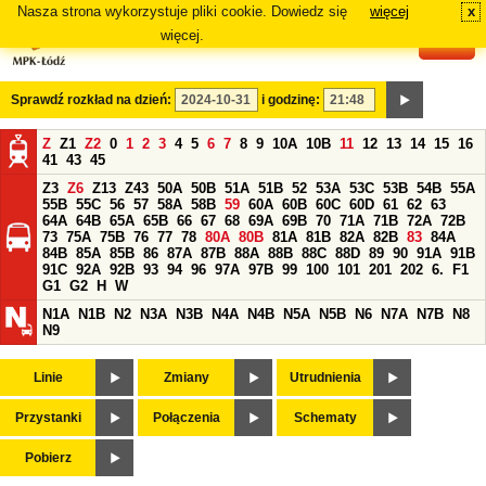
Nasza strona wykorzystuje pliki cookie. Dowiedz się
więcej
x
#
więcej.
Sprawdź rozkład na dzień:
i godzinę:
Z
Z1
Z2
0
1
2
3
4
5
6
7
8
9
10A
10B
11
12
13
14
15
16
41
43
45
Z3
Z6
Z13
Z43
50A
50B
51A
51B
52
53A
53C
53B
54B
55A
55B
55C
56
57
58A
58B
59
60A
60B
60C
60D
61
62
63
64A
64B
65A
65B
66
67
68
69A
69B
70
71A
71B
72A
72B
73
75A
75B
76
77
78
80A
80B
81A
81B
82A
82B
83
84A
84B
85A
85B
86
87A
87B
88A
88B
88C
88D
89
90
91A
91B
91C
92A
92B
93
94
96
97A
97B
99
100
101
201
202
6.
F1
G1
G2
H
W
N1A
N1B
N2
N3A
N3B
N4A
N4B
N5A
N5B
N6
N7A
N7B
N8
N9
Linie
Zmiany
Utrudnienia
Przystanki
Połączenia
Schematy
Pobierz