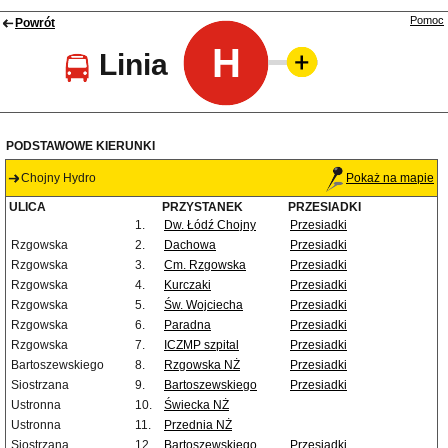
Pomoc
Powrót
H
Linia
PODSTAWOWE KIERUNKI
Chojny Hydro
Pokaż na mapie
ULICA
PRZYSTANEK
PRZESIADKI
1.
Dw. Łódź Chojny
Przesiadki
Rzgowska
2.
Dachowa
Przesiadki
Rzgowska
3.
Cm. Rzgowska
Przesiadki
Rzgowska
4.
Kurczaki
Przesiadki
Rzgowska
5.
Św. Wojciecha
Przesiadki
Rzgowska
6.
Paradna
Przesiadki
Rzgowska
7.
ICZMP szpital
Przesiadki
Bartoszewskiego
8.
Rzgowska NŻ
Przesiadki
Siostrzana
9.
Bartoszewskiego
Przesiadki
Ustronna
10.
Świecka NŻ
Ustronna
11.
Przednia NŻ
Siostrzana
12.
Bartoszewskiego
Przesiadki