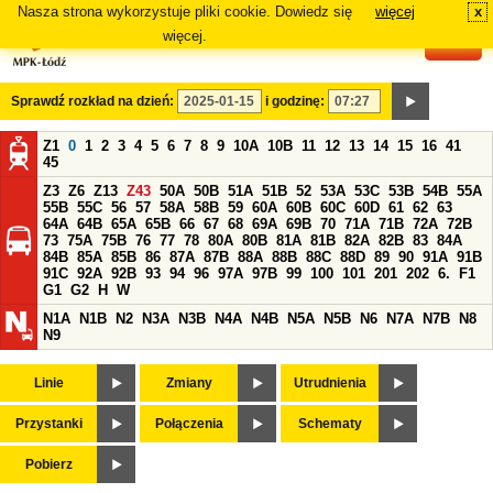
Nasza strona wykorzystuje pliki cookie. Dowiedz się
więcej
x
#
więcej.
Sprawdź rozkład na dzień:
i godzinę:
Z1
0
1
2
3
4
5
6
7
8
9
10A
10B
11
12
13
14
15
16
41
45
Z3
Z6
Z13
Z43
50A
50B
51A
51B
52
53A
53C
53B
54B
55A
55B
55C
56
57
58A
58B
59
60A
60B
60C
60D
61
62
63
64A
64B
65A
65B
66
67
68
69A
69B
70
71A
71B
72A
72B
73
75A
75B
76
77
78
80A
80B
81A
81B
82A
82B
83
84A
84B
85A
85B
86
87A
87B
88A
88B
88C
88D
89
90
91A
91B
91C
92A
92B
93
94
96
97A
97B
99
100
101
201
202
6.
F1
G1
G2
H
W
N1A
N1B
N2
N3A
N3B
N4A
N4B
N5A
N5B
N6
N7A
N7B
N8
N9
Linie
Zmiany
Utrudnienia
Przystanki
Połączenia
Schematy
Pobierz