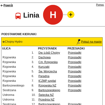
Pomoc
Powrót
H
Linia
PODSTAWOWE KIERUNKI
Chojny Hydro
Pokaż na mapie
ULICA
PRZYSTANEK
PRZESIADKI
1.
Dw. Łódź Chojny
Przesiadki
Rzgowska
2.
Dachowa
Przesiadki
Rzgowska
3.
Cm. Rzgowska
Przesiadki
Rzgowska
4.
Kurczaki
Przesiadki
Rzgowska
5.
Św. Wojciecha
Przesiadki
Rzgowska
6.
Paradna
Przesiadki
Rzgowska
7.
ICZMP szpital
Przesiadki
Bartoszewskiego
8.
Rzgowska NŻ
Przesiadki
Siostrzana
9.
Bartoszewskiego
Przesiadki
Ustronna
10.
Świecka NŻ
Ustronna
11.
Przednia NŻ
Siostrzana
12.
Bartoszewskiego
Przesiadki