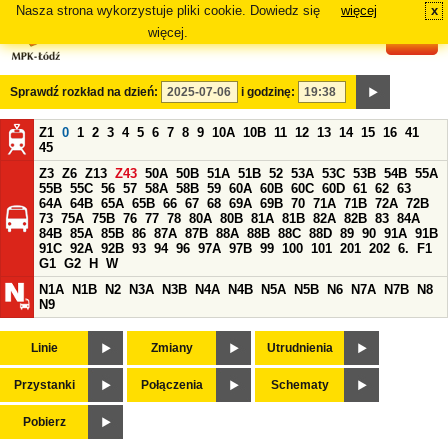
Nasza strona wykorzystuje pliki cookie. Dowiedz się
więcej
x
#
więcej.
Sprawdź rozkład na dzień:
i godzinę:
Z1
0
1
2
3
4
5
6
7
8
9
10A
10B
11
12
13
14
15
16
41
45
Z3
Z6
Z13
Z43
50A
50B
51A
51B
52
53A
53C
53B
54B
55A
55B
55C
56
57
58A
58B
59
60A
60B
60C
60D
61
62
63
64A
64B
65A
65B
66
67
68
69A
69B
70
71A
71B
72A
72B
73
75A
75B
76
77
78
80A
80B
81A
81B
82A
82B
83
84A
84B
85A
85B
86
87A
87B
88A
88B
88C
88D
89
90
91A
91B
91C
92A
92B
93
94
96
97A
97B
99
100
101
201
202
6.
F1
G1
G2
H
W
N1A
N1B
N2
N3A
N3B
N4A
N4B
N5A
N5B
N6
N7A
N7B
N8
N9
Linie
Zmiany
Utrudnienia
Przystanki
Połączenia
Schematy
Pobierz