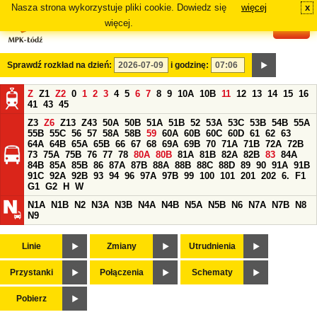
Nasza strona wykorzystuje pliki cookie. Dowiedz się
więcej
x
#
więcej.
Sprawdź rozkład na dzień:
i godzinę:
Z
Z1
Z2
0
1
2
3
4
5
6
7
8
9
10A
10B
11
12
13
14
15
16
41
43
45
Z3
Z6
Z13
Z43
50A
50B
51A
51B
52
53A
53C
53B
54B
55A
55B
55C
56
57
58A
58B
59
60A
60B
60C
60D
61
62
63
64A
64B
65A
65B
66
67
68
69A
69B
70
71A
71B
72A
72B
73
75A
75B
76
77
78
80A
80B
81A
81B
82A
82B
83
84A
84B
85A
85B
86
87A
87B
88A
88B
88C
88D
89
90
91A
91B
91C
92A
92B
93
94
96
97A
97B
99
100
101
201
202
6.
F1
G1
G2
H
W
N1A
N1B
N2
N3A
N3B
N4A
N4B
N5A
N5B
N6
N7A
N7B
N8
N9
Linie
Zmiany
Utrudnienia
Przystanki
Połączenia
Schematy
Pobierz