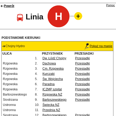
Pomoc
Powrót
H
Linia
PODSTAWOWE KIERUNKI
Chojny Hydro
Pokaż na mapie
ULICA
PRZYSTANEK
PRZESIADKI
1.
Dw. Łódź Chojny
Przesiadki
Rzgowska
2.
Dachowa
Przesiadki
Rzgowska
3.
Cm. Rzgowska
Przesiadki
Rzgowska
4.
Kurczaki
Przesiadki
Rzgowska
5.
Św. Wojciecha
Przesiadki
Rzgowska
6.
Paradna
Przesiadki
Rzgowska
7.
ICZMP szpital
Przesiadki
Bartoszewskiego
8.
Rzgowska NŻ
Przesiadki
Siostrzana
9.
Bartoszewskiego
Przesiadki
Ustronna
10.
Świecka NŻ
Ustronna
11.
Przednia NŻ
Siostrzana
12.
Bartoszewskiego
Przesiadki