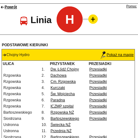
Pomoc
Powrót
H
Linia
PODSTAWOWE KIERUNKI
Chojny Hydro
Pokaż na mapie
ULICA
PRZYSTANEK
PRZESIADKI
1.
Dw. Łódź Chojny
Przesiadki
Rzgowska
2.
Dachowa
Przesiadki
Rzgowska
3.
Cm. Rzgowska
Przesiadki
Rzgowska
4.
Kurczaki
Przesiadki
Rzgowska
5.
Św. Wojciecha
Przesiadki
Rzgowska
6.
Paradna
Przesiadki
Rzgowska
7.
ICZMP szpital
Przesiadki
Bartoszewskiego
8.
Rzgowska NŻ
Przesiadki
Siostrzana
9.
Bartoszewskiego
Przesiadki
Ustronna
10.
Świecka NŻ
Ustronna
11.
Przednia NŻ
Siostrzana
12.
Bartoszewskiego
Przesiadki