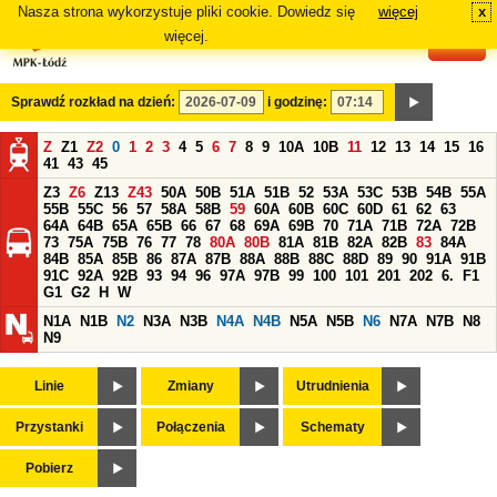
Nasza strona wykorzystuje pliki cookie. Dowiedz się
więcej
x
#
więcej.
Sprawdź rozkład na dzień:
i godzinę:
Z
Z1
Z2
0
1
2
3
4
5
6
7
8
9
10A
10B
11
12
13
14
15
16
41
43
45
Z3
Z6
Z13
Z43
50A
50B
51A
51B
52
53A
53C
53B
54B
55A
55B
55C
56
57
58A
58B
59
60A
60B
60C
60D
61
62
63
64A
64B
65A
65B
66
67
68
69A
69B
70
71A
71B
72A
72B
73
75A
75B
76
77
78
80A
80B
81A
81B
82A
82B
83
84A
84B
85A
85B
86
87A
87B
88A
88B
88C
88D
89
90
91A
91B
91C
92A
92B
93
94
96
97A
97B
99
100
101
201
202
6.
F1
G1
G2
H
W
N1A
N1B
N2
N3A
N3B
N4A
N4B
N5A
N5B
N6
N7A
N7B
N8
N9
Linie
Zmiany
Utrudnienia
Przystanki
Połączenia
Schematy
Pobierz