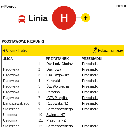
Pomoc
Powrót
H
Linia
PODSTAWOWE KIERUNKI
Chojny Hydro
Pokaż na mapie
ULICA
PRZYSTANEK
PRZESIADKI
1.
Dw. Łódź Chojny
Przesiadki
Rzgowska
2.
Dachowa
Przesiadki
Rzgowska
3.
Cm. Rzgowska
Przesiadki
Rzgowska
4.
Kurczaki
Przesiadki
Rzgowska
5.
Św. Wojciecha
Przesiadki
Rzgowska
6.
Paradna
Przesiadki
Rzgowska
7.
ICZMP szpital
Przesiadki
Bartoszewskiego
8.
Rzgowska NŻ
Przesiadki
Siostrzana
9.
Bartoszewskiego
Przesiadki
Ustronna
10.
Świecka NŻ
Ustronna
11.
Przednia NŻ
Siostrzana
12.
Bartoszewskiego
Przesiadki