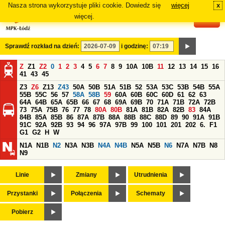
Nasza strona wykorzystuje pliki cookie. Dowiedz się
więcej
x
#
więcej.
Sprawdź rozkład na dzień:
i godzinę:
Z
Z1
Z2
0
1
2
3
4
5
6
7
8
9
10A
10B
11
12
13
14
15
16
41
43
45
Z3
Z6
Z13
Z43
50A
50B
51A
51B
52
53A
53C
53B
54B
55A
55B
55C
56
57
58A
58B
59
60A
60B
60C
60D
61
62
63
64A
64B
65A
65B
66
67
68
69A
69B
70
71A
71B
72A
72B
73
75A
75B
76
77
78
80A
80B
81A
81B
82A
82B
83
84A
84B
85A
85B
86
87A
87B
88A
88B
88C
88D
89
90
91A
91B
91C
92A
92B
93
94
96
97A
97B
99
100
101
201
202
6.
F1
G1
G2
H
W
N1A
N1B
N2
N3A
N3B
N4A
N4B
N5A
N5B
N6
N7A
N7B
N8
N9
Linie
Zmiany
Utrudnienia
Przystanki
Połączenia
Schematy
Pobierz