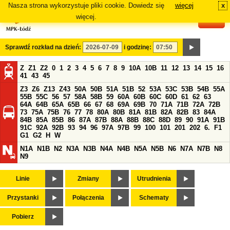
Nasza strona wykorzystuje pliki cookie. Dowiedz się
więcej
x
#
więcej.
Sprawdź rozkład na dzień:
i godzinę:
Z
Z1
Z2
0
1
2
3
4
5
6
7
8
9
10A
10B
11
12
13
14
15
16
41
43
45
Z3
Z6
Z13
Z43
50A
50B
51A
51B
52
53A
53C
53B
54B
55A
55B
55C
56
57
58A
58B
59
60A
60B
60C
60D
61
62
63
64A
64B
65A
65B
66
67
68
69A
69B
70
71A
71B
72A
72B
73
75A
75B
76
77
78
80A
80B
81A
81B
82A
82B
83
84A
84B
85A
85B
86
87A
87B
88A
88B
88C
88D
89
90
91A
91B
91C
92A
92B
93
94
96
97A
97B
99
100
101
201
202
6.
F1
G1
G2
H
W
N1A
N1B
N2
N3A
N3B
N4A
N4B
N5A
N5B
N6
N7A
N7B
N8
N9
Linie
Zmiany
Utrudnienia
Przystanki
Połączenia
Schematy
Pobierz