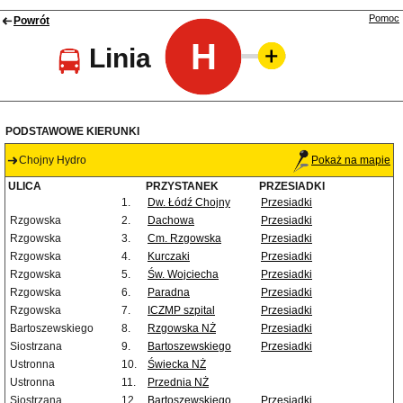
Pomoc
Powrót
H
Linia
PODSTAWOWE KIERUNKI
Chojny Hydro
Pokaż na mapie
ULICA
PRZYSTANEK
PRZESIADKI
1.
Dw. Łódź Chojny
Przesiadki
Rzgowska
2.
Dachowa
Przesiadki
Rzgowska
3.
Cm. Rzgowska
Przesiadki
Rzgowska
4.
Kurczaki
Przesiadki
Rzgowska
5.
Św. Wojciecha
Przesiadki
Rzgowska
6.
Paradna
Przesiadki
Rzgowska
7.
ICZMP szpital
Przesiadki
Bartoszewskiego
8.
Rzgowska NŻ
Przesiadki
Siostrzana
9.
Bartoszewskiego
Przesiadki
Ustronna
10.
Świecka NŻ
Ustronna
11.
Przednia NŻ
Siostrzana
12.
Bartoszewskiego
Przesiadki