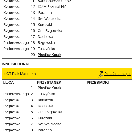
Rzgowska
11.
Bartoszewskiego NŻ
Rzgowska
12.
ICZMP szpital NŻ
Rzgowska
13.
Paradna
Rzgowska
14.
Św. Wojciecha
Rzgowska
15.
Kurczaki
Rzgowska
16.
Cm. Rzgowska
Rzgowska
17.
Dachowa
Paderewskiego
18.
Rzgowska
Paderewskiego
19.
Tuszyńska
20.
Piastów Kurak
INNE KIERUNKI
CT Ptak Mandoria
Pokaż na mapie
ULICA
PRZYSTANEK
PRZESIADKI
1.
Piastów Kurak
Paderewskiego
2.
Tuszyńska
Rzgowska
3.
Bankowa
Rzgowska
4.
Dachowa
Rzgowska
5.
Cm. Rzgowska
Rzgowska
6.
Kurczaki
Rzgowska
7.
Św. Wojciecha
Rzgowska
8.
Paradna