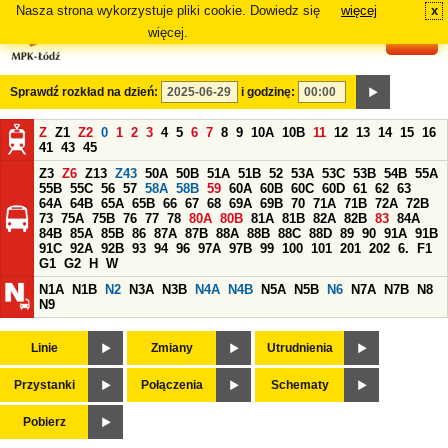
Nasza strona wykorzystuje pliki cookie. Dowiedz się
więcej
x
#
więcej.
Sprawdź rozkład na dzień:
i godzinę:
Z
Z1
Z2
0
1
2
3
4
5
6
7
8
9
10A
10B
11
12
13
14
15
16
41
43
45
Z3
Z6
Z13
Z43
50A
50B
51A
51B
52
53A
53C
53B
54B
55A
55B
55C
56
57
58A
58B
59
60A
60B
60C
60D
61
62
63
64A
64B
65A
65B
66
67
68
69A
69B
70
71A
71B
72A
72B
73
75A
75B
76
77
78
80A
80B
81A
81B
82A
82B
83
84A
84B
85A
85B
86
87A
87B
88A
88B
88C
88D
89
90
91A
91B
91C
92A
92B
93
94
96
97A
97B
99
100
101
201
202
6.
F1
G1
G2
H
W
N1A
N1B
N2
N3A
N3B
N4A
N4B
N5A
N5B
N6
N7A
N7B
N8
N9
Linie
Zmiany
Utrudnienia
Przystanki
Połączenia
Schematy
Pobierz