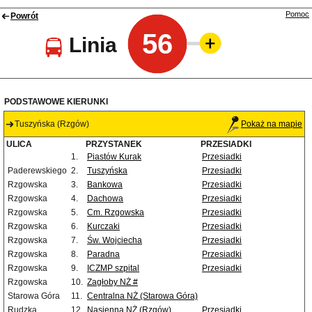
Pomoc
Powrót
56
Linia
PODSTAWOWE KIERUNKI
Tuszyńska (Rzgów)
Pokaż na mapie
ULICA
PRZYSTANEK
PRZESIADKI
1.
Piastów Kurak
Przesiadki
Paderewskiego
2.
Tuszyńska
Przesiadki
Rzgowska
3.
Bankowa
Przesiadki
Rzgowska
4.
Dachowa
Przesiadki
Rzgowska
5.
Cm. Rzgowska
Przesiadki
Rzgowska
6.
Kurczaki
Przesiadki
Rzgowska
7.
Św. Wojciecha
Przesiadki
Rzgowska
8.
Paradna
Przesiadki
Rzgowska
9.
ICZMP szpital
Przesiadki
Rzgowska
10.
Zagłoby NŻ #
Starowa Góra
11.
Centralna NŻ (Starowa Góra)
Rudzka
12.
Nasienna NŻ (Rzgów)
Przesiadki