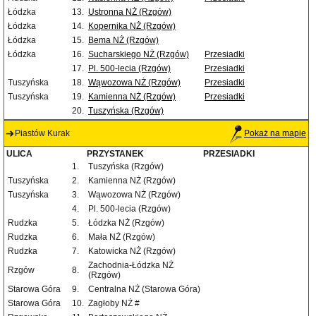
Łódzka
13.
Ustronna NŻ (Rzgów)
Łódzka
14.
Kopernika NŻ (Rzgów)
Łódzka
15.
Bema NŻ (Rzgów)
Łódzka
16.
Sucharskiego NŻ (Rzgów)
Przesiadki
17.
Pl. 500-lecia (Rzgów)
Przesiadki
Tuszyńska
18.
Wąwozowa NŻ (Rzgów)
Przesiadki
Tuszyńska
19.
Kamienna NŻ (Rzgów)
Przesiadki
20.
Tuszyńska (Rzgów)
Piastów Kurak
Pokaż na mapie
ULICA
PRZYSTANEK
PRZESIADKI
1.
Tuszyńska (Rzgów)
Tuszyńska
2.
Kamienna NŻ (Rzgów)
Tuszyńska
3.
Wąwozowa NŻ (Rzgów)
4.
Pl. 500-lecia (Rzgów)
Rudzka
5.
Łódzka NŻ (Rzgów)
Rudzka
6.
Mała NŻ (Rzgów)
Rudzka
7.
Katowicka NŻ (Rzgów)
Zachodnia-Łódzka NŻ
Rzgów
8.
(Rzgów)
Starowa Góra
9.
Centralna NŻ (Starowa Góra)
Starowa Góra
10.
Zagłoby NŻ #