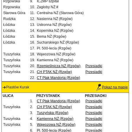
Rzgowska
9.
ICZMP szpital
Rzgowska
10.
Zagłoby NŻ #
Starowa Góra
11.
Centralna NŻ (Starowa Góra)
Rudzka
12.
Nasienna NŻ (Rzgów)
Łódzka
13.
Ustronna NŻ (Rzgów)
Łódzka
14.
Kopernika NŻ (Rzgów)
Łódzka
15.
Bema NŻ (Rzgów)
Łódzka
16.
Sucharskiego NŻ (Rzgów)
17.
Pl. 500-lecia (Rzgów)
Tuszyńska
18.
Wąwozowa NŻ (Rzgów)
Tuszyńska
19.
Kamienna NŻ (Rzgów)
Tuszyńska
20.
Rzemieślnicza NŻ (Rzgów)
Przesiadki
Tuszyńska
21.
CH PTAK NŻ (Rzgów)
Przesiadki
22.
CT Ptak Mandoria (Rzgów)
Piastów Kurak
Pokaż na mapie
ULICA
PRZYSTANEK
PRZESIADKI
1.
CT Ptak Mandoria (Rzgów)
Przesiadki
Tuszyńska
2.
CH PTAK NŻ (Rzgów)
Przesiadki
3.
Tuszyńska (Rzgów)
Przesiadki
Tuszyńska
4.
Kamienna NŻ (Rzgów)
Przesiadki
Tuszyńska
5.
Wąwozowa NŻ (Rzgów)
Przesiadki
6.
Pl. 500-lecia (Rzgów)
Przesiadki