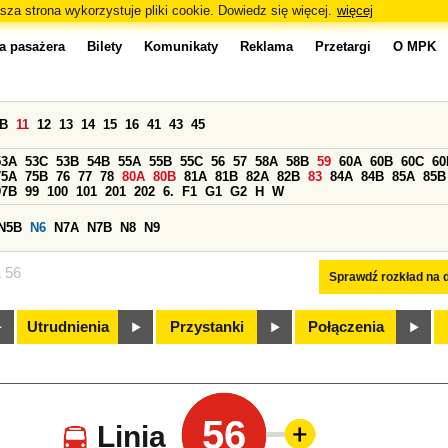
sza strona wykorzystuje pliki cookie. Dowiedz się więcej.
więcej
a pasażera
Bilety
Komunikaty
Reklama
Przetargi
O MPK
0B
11
12
13
14
15
16
41
43
45
53A
53C
53B
54B
55A
55B
55C
56
57
58A
58B
59
60A
60B
60C
60
75A
75B
76
77
78
80A
80B
81A
81B
82A
82B
83
84A
84B
85A
85B
97B
99
100
101
201
202
6.
F1
G1
G2
H
W
N5B
N6
N7A
N7B
N8
N9
a 56
Sprawdź rozkład na d
Utrudnienia
Przystanki
Połączenia
56
Linia