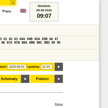
x
Niedziela
09-08-2026
Praca
09:07
D
61
62
63
64A
64B
65A
65B
66
67
86
87A
87B
88A
88B
88C
88D
89
90
zień:
i godzinę:
Schematy
Pobierz
Pomoc