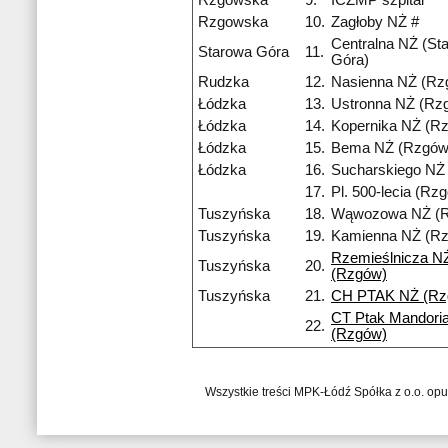
Rzgowska
9.
ICZMP szpital
Rzgowska
10.
Zagłoby NŻ #
Centralna NŻ (St
Starowa Góra
11.
Góra)
Rudzka
12.
Nasienna NŻ (Rz
Łódzka
13.
Ustronna NŻ (Rz
Łódzka
14.
Kopernika NŻ (R
Łódzka
15.
Bema NŻ (Rzgów
Łódzka
16.
Sucharskiego NŻ
17.
Pl. 500-lecia (Rz
Tuszyńska
18.
Wąwozowa NŻ (
Tuszyńska
19.
Kamienna NŻ (R
Rzemieślnicza N
Tuszyńska
20.
(Rzgów)
Tuszyńska
21.
CH PTAK NŻ (Rz
CT Ptak Mandori
22.
(Rzgów)
Wszystkie treści MPK-Łódź Spółka z o.o. op