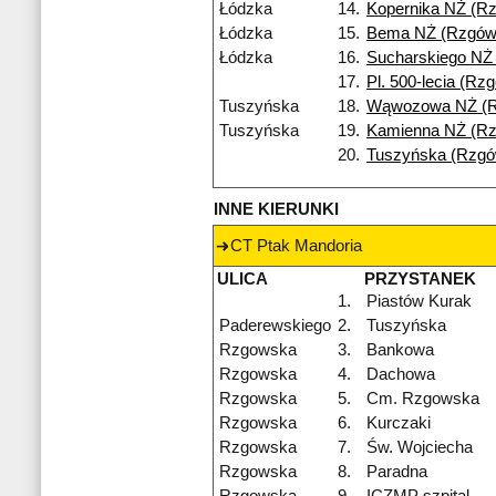
Łódzka
14.
Kopernika NŻ (R
Łódzka
15.
Bema NŻ (Rzgów
Łódzka
16.
Sucharskiego NŻ
17.
Pl. 500-lecia (Rz
Tuszyńska
18.
Wąwozowa NŻ (
Tuszyńska
19.
Kamienna NŻ (R
20.
Tuszyńska (Rzgó
INNE KIERUNKI
CT Ptak Mandoria
ULICA
PRZYSTANEK
1.
Piastów Kurak
Paderewskiego
2.
Tuszyńska
Rzgowska
3.
Bankowa
Rzgowska
4.
Dachowa
Rzgowska
5.
Cm. Rzgowska
Rzgowska
6.
Kurczaki
Rzgowska
7.
Św. Wojciecha
Rzgowska
8.
Paradna