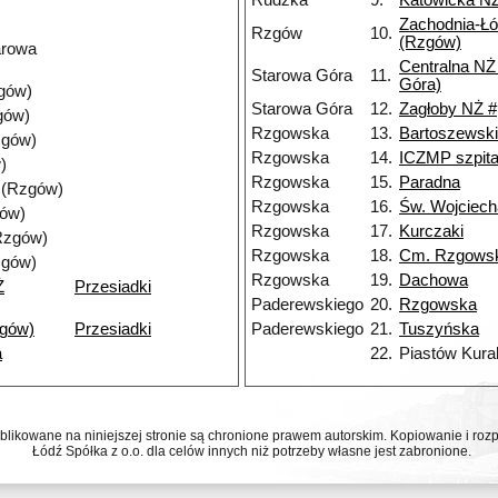
Rudzka
9.
Katowicka N
Zachodnia-Ł
Rzgów
10.
(Rzgów)
arowa
Centralna NŻ
Starowa Góra
11.
Góra)
gów)
Starowa Góra
12.
Zagłoby NŻ #
gów)
Rzgowska
13.
Bartoszewsk
zgów)
Rzgowska
14.
ICZMP szpita
)
Rzgowska
15.
Paradna
 (Rzgów)
Rzgowska
16.
Św. Wojciech
gów)
Rzgowska
17.
Kurczaki
Rzgów)
Rzgowska
18.
Cm. Rzgows
zgów)
Rzgowska
19.
Dachowa
Ż
Przesiadki
Paderewskiego
20.
Rzgowska
gów)
Przesiadki
Paderewskiego
21.
Tuszyńska
a
22.
Piastów Kura
ublikowane na niniejszej stronie są chronione prawem autorskim. Kopiowanie i r
Łódź Spółka z o.o. dla celów innych niż potrzeby własne jest zabronione.