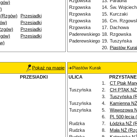
Rzgowska
13.
Paradna
zgów)
Rzgowska
14.
Św. Wojciech
)
Rzgowska
15.
Kurczaki
 (Rzgów)
Przesiadki
Rzgowska
16.
Cm. Rzgows
gów)
Przesiadki
Rzgowska
17.
Dachowa
Rzgów)
Przesiadki
Paderewskiego
18.
Rzgowska
zgów)
Przesiadki
Paderewskiego
19.
Tuszyńska
w)
20.
Piastów Kura
Pokaż na mapie
Piastów Kurak
PRZESIADKI
ULICA
PRZYSTANE
1.
CT Ptak Man
Tuszyńska
2.
CH PTAK NŻ
3.
Tuszyńska (
Tuszyńska
4.
Kamienna NŻ
Tuszyńska
5.
Wąwozowa N
6.
Pl. 500-lecia
Rudzka
7.
Łódzka NŻ (
Rudzka
8.
Mała NŻ (Rz