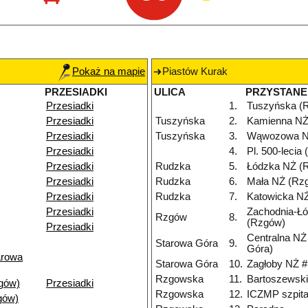
Pokaż na mapie
Piastów Kurak
PRZESIADKI
ULICA
PRZYSTANE
Przesiadki
1.
Tuszyńska (
Przesiadki
Tuszyńska
2.
Kamienna NŻ
Przesiadki
Tuszyńska
3.
Wąwozowa N
Przesiadki
4.
Pl. 500-lecia
Przesiadki
Rudzka
5.
Łódzka NŻ (
Przesiadki
Rudzka
6.
Mała NŻ (Rz
Przesiadki
Rudzka
7.
Katowicka N
Przesiadki
Zachodnia-Ł
Rzgów
8.
(Rzgów)
Przesiadki
Centralna NŻ
Starowa Góra
9.
Góra)
arowa
Starowa Góra
10.
Zagłoby NŻ #
Rzgowska
11.
Bartoszewsk
gów)
Przesiadki
Rzgowska
12.
ICZMP szpita
gów)