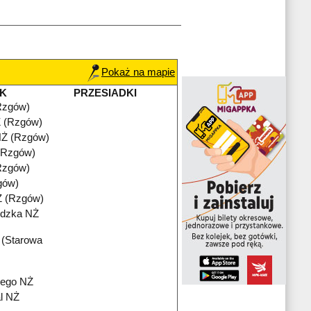
Pokaż na mapie
K
PRZESIADKI
Rzgów)
 (Rzgów)
Ż (Rzgów)
 (Rzgów)
Rzgów)
gów)
Ż (Rzgów)
ódzka NŻ
 (Starowa
iego NŻ
l NŻ