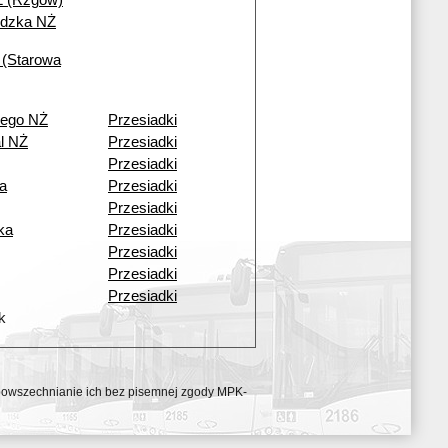
Ż (Rzgów)
ódzka NŻ
 (Starowa
iego NŻ
Przesiadki
l NŻ
Przesiadki
Przesiadki
a
Przesiadki
Przesiadki
ka
Przesiadki
Przesiadki
Przesiadki
Przesiadki
k
ozpowszechnianie ich bez pisemnej zgody MPK-