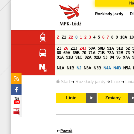
Na
Rozkłady jazdy
Dl
Z
Z1
Z2
0
1
2
3
4
5
6
7
8
9
10A
1
Z3
Z6
Z13
Z43
50A
50B
51A
51B
52
68
69A
69B
70
71A
71B
72A
72B
73
91A
91B
91C
92A
92B
93
94
96
97A
N1A
N1B
N2
N3A
N3B
N4A
N4B
N5A
Start
Rozkłady jazdy
Linie
Lini
Linie
Zmiany
Powrót