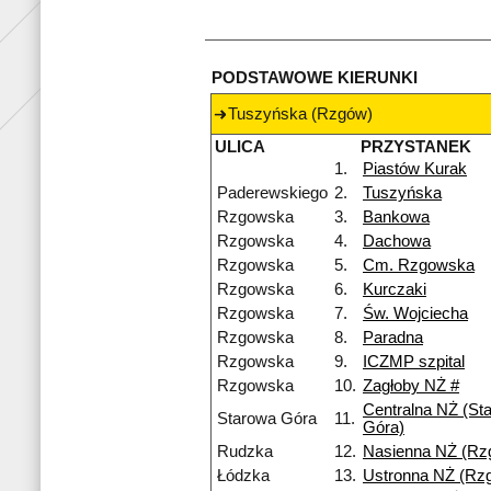
PODSTAWOWE KIERUNKI
Tuszyńska (Rzgów)
ULICA
PRZYSTANEK
1.
Piastów Kurak
Paderewskiego
2.
Tuszyńska
Rzgowska
3.
Bankowa
Rzgowska
4.
Dachowa
Rzgowska
5.
Cm. Rzgowska
Rzgowska
6.
Kurczaki
Rzgowska
7.
Św. Wojciecha
Rzgowska
8.
Paradna
Rzgowska
9.
ICZMP szpital
Rzgowska
10.
Zagłoby NŻ #
Centralna NŻ (St
Starowa Góra
11.
Góra)
Rudzka
12.
Nasienna NŻ (Rz
Łódzka
13.
Ustronna NŻ (Rz