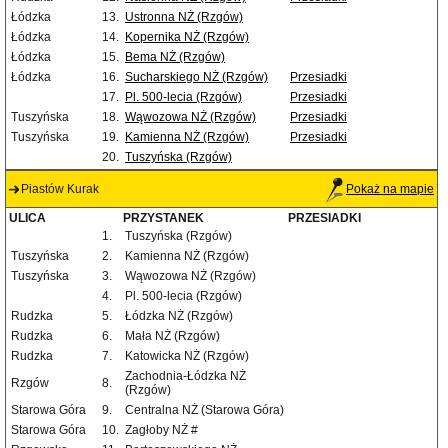
Łódzka
13.
Ustronna NŻ (Rzgów)
Łódzka
14.
Kopernika NŻ (Rzgów)
Łódzka
15.
Bema NŻ (Rzgów)
Łódzka
16.
Sucharskiego NŻ (Rzgów)
Przesiadki
17.
Pl. 500-lecia (Rzgów)
Przesiadki
Tuszyńska
18.
Wąwozowa NŻ (Rzgów)
Przesiadki
Tuszyńska
19.
Kamienna NŻ (Rzgów)
Przesiadki
20.
Tuszyńska (Rzgów)
Piastów Kurak
Pokaż na mapie
ULICA
PRZYSTANEK
PRZESIADKI
1.
Tuszyńska (Rzgów)
Tuszyńska
2.
Kamienna NŻ (Rzgów)
Tuszyńska
3.
Wąwozowa NŻ (Rzgów)
4.
Pl. 500-lecia (Rzgów)
Rudzka
5.
Łódzka NŻ (Rzgów)
Rudzka
6.
Mała NŻ (Rzgów)
Rudzka
7.
Katowicka NŻ (Rzgów)
Zachodnia-Łódzka NŻ
Rzgów
8.
(Rzgów)
Starowa Góra
9.
Centralna NŻ (Starowa Góra)
Starowa Góra
10.
Zagłoby NŻ #