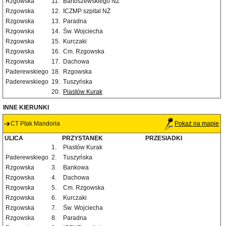
Rzgowska
11.
Bartoszewskiego NŻ
Rzgowska
12.
ICZMP szpital NŻ
Rzgowska
13.
Paradna
Rzgowska
14.
Św. Wojciecha
Rzgowska
15.
Kurczaki
Rzgowska
16.
Cm. Rzgowska
Rzgowska
17.
Dachowa
Paderewskiego
18.
Rzgowska
Paderewskiego
19.
Tuszyńska
20.
Piastów Kurak
INNE KIERUNKI
CT Ptak Mandoria
Pokaż na mapie
ULICA
PRZYSTANEK
PRZESIADKI
1.
Piastów Kurak
Paderewskiego
2.
Tuszyńska
Rzgowska
3.
Bankowa
Rzgowska
4.
Dachowa
Rzgowska
5.
Cm. Rzgowska
Rzgowska
6.
Kurczaki
Rzgowska
7.
Św. Wojciecha
Rzgowska
8.
Paradna