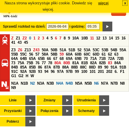
Nasza strona wykorzystuje pliki cookie. Dowiedz się
więcej
x
#
więcej.
Sprawdź rozkład na dzień:
i godzinę:
Z
Z1
Z2
0
1
2
3
4
5
6
7
8
9
10A
10B
11
12
13
14
15
16
41
43
45
Z3
Z6
Z13
Z43
50A
50B
51A
51B
52
53A
53C
53B
54B
55A
55B
55C
56
57
58A
58B
59
60A
60B
60C
60D
61
62
63
64A
64B
65A
65B
66
67
68
69A
69B
70
71A
71B
72A
72B
73
75A
75B
76
77
78
80A
80B
81A
81B
82A
82B
83
84A
84B
85A
85B
86
87A
87B
88A
88B
88C
88D
89
90
91A
91B
91C
92A
92B
93
94
96
97A
97B
99
100
101
201
202
6.
F1
G1
G2
H
W
N1A
N1B
N2
N3A
N3B
N4A
N4B
N5A
N5B
N6
N7A
N7B
N8
N9
Linie
Zmiany
Utrudnienia
Przystanki
Połączenia
Schematy
Pobierz