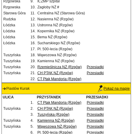
Rzgowska
9.
ICZMP szpital
Rzgowska
10.
Zagłoby NŻ #
Starowa Góra
11.
Centralna NŻ (Starowa Góra)
Rudzka
12.
Nasienna NŻ (Rzgów)
Łódzka
13.
Ustronna NŻ (Rzgów)
Łódzka
14.
Kopernika NŻ (Rzgów)
Łódzka
15.
Bema NŻ (Rzgów)
Łódzka
16.
Sucharskiego NŻ (Rzgów)
17.
Pl. 500-lecia (Rzgów)
Tuszyńska
18.
Wąwozowa NŻ (Rzgów)
Tuszyńska
19.
Kamienna NŻ (Rzgów)
Tuszyńska
20.
Rzemieślnicza NŻ (Rzgów)
Przesiadki
Tuszyńska
21.
CH PTAK NŻ (Rzgów)
Przesiadki
22.
CT Ptak Mandoria (Rzgów)
Piastów Kurak
Pokaż na mapie
ULICA
PRZYSTANEK
PRZESIADKI
1.
CT Ptak Mandoria (Rzgów)
Przesiadki
Tuszyńska
2.
CH PTAK NŻ (Rzgów)
Przesiadki
3.
Tuszyńska (Rzgów)
Przesiadki
Tuszyńska
4.
Kamienna NŻ (Rzgów)
Przesiadki
Tuszyńska
5.
Wąwozowa NŻ (Rzgów)
Przesiadki
6.
Pl. 500-lecia (Rzgów)
Przesiadki