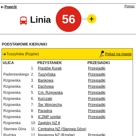
Pomoc
Powrót
56
Linia
PODSTAWOWE KIERUNKI
Tuszyńska (Rzgów)
Pokaż na mapie
ULICA
PRZYSTANEK
PRZESIADKI
1.
Piastów Kurak
Przesiadki
Paderewskiego
2.
Tuszyńska
Przesiadki
Rzgowska
3.
Bankowa
Przesiadki
Rzgowska
4.
Dachowa
Przesiadki
Rzgowska
5.
Cm. Rzgowska
Przesiadki
Rzgowska
6.
Kurczaki
Przesiadki
Rzgowska
7.
Św. Wojciecha
Przesiadki
Rzgowska
8.
Paradna
Przesiadki
Rzgowska
9.
ICZMP szpital
Przesiadki
Rzgowska
10.
Zagłoby NŻ #
Starowa Góra
11.
Centralna NŻ (Starowa Góra)
Rudzka
12.
Nasienna NŻ (Rzgów)
Przesiadki