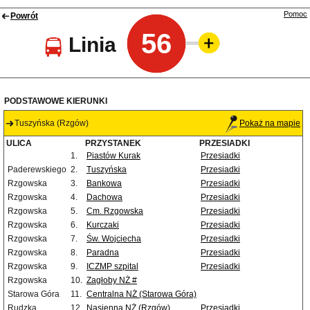
Pomoc
Powrót
56
Linia
PODSTAWOWE KIERUNKI
Tuszyńska (Rzgów)
Pokaż na mapie
ULICA
PRZYSTANEK
PRZESIADKI
1.
Piastów Kurak
Przesiadki
Paderewskiego
2.
Tuszyńska
Przesiadki
Rzgowska
3.
Bankowa
Przesiadki
Rzgowska
4.
Dachowa
Przesiadki
Rzgowska
5.
Cm. Rzgowska
Przesiadki
Rzgowska
6.
Kurczaki
Przesiadki
Rzgowska
7.
Św. Wojciecha
Przesiadki
Rzgowska
8.
Paradna
Przesiadki
Rzgowska
9.
ICZMP szpital
Przesiadki
Rzgowska
10.
Zagłoby NŻ #
Starowa Góra
11.
Centralna NŻ (Starowa Góra)
Rudzka
12.
Nasienna NŻ (Rzgów)
Przesiadki