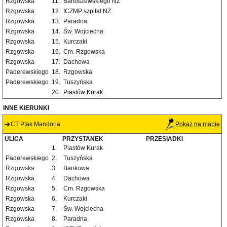
Rzgowska
11.
Bartoszewskiego NŻ
Rzgowska
12.
ICZMP szpital NŻ
Rzgowska
13.
Paradna
Rzgowska
14.
Św. Wojciecha
Rzgowska
15.
Kurczaki
Rzgowska
16.
Cm. Rzgowska
Rzgowska
17.
Dachowa
Paderewskiego
18.
Rzgowska
Paderewskiego
19.
Tuszyńska
20.
Piastów Kurak
INNE KIERUNKI
CT Ptak Mandoria
Pokaż na mapie
ULICA
PRZYSTANEK
PRZESIADKI
1.
Piastów Kurak
Paderewskiego
2.
Tuszyńska
Rzgowska
3.
Bankowa
Rzgowska
4.
Dachowa
Rzgowska
5.
Cm. Rzgowska
Rzgowska
6.
Kurczaki
Rzgowska
7.
Św. Wojciecha
Rzgowska
8.
Paradna