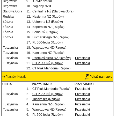
Rzgowska
9.
ICZMP szpital
Rzgowska
10.
Zagłoby NŻ #
Starowa Góra
11.
Centralna NŻ (Starowa Góra)
Rudzka
12.
Nasienna NŻ (Rzgów)
Łódzka
13.
Ustronna NŻ (Rzgów)
Łódzka
14.
Kopernika NŻ (Rzgów)
Łódzka
15.
Bema NŻ (Rzgów)
Łódzka
16.
Sucharskiego NŻ (Rzgów)
17.
Pl. 500-lecia (Rzgów)
Tuszyńska
18.
Wąwozowa NŻ (Rzgów)
Tuszyńska
19.
Kamienna NŻ (Rzgów)
Tuszyńska
20.
Rzemieślnicza NŻ (Rzgów)
Przesiadki
Tuszyńska
21.
CH PTAK NŻ (Rzgów)
Przesiadki
22.
CT Ptak Mandoria (Rzgów)
Piastów Kurak
Pokaż na mapie
ULICA
PRZYSTANEK
PRZESIADKI
1.
CT Ptak Mandoria (Rzgów)
Przesiadki
Tuszyńska
2.
CH PTAK NŻ (Rzgów)
Przesiadki
3.
Tuszyńska (Rzgów)
Przesiadki
Tuszyńska
4.
Kamienna NŻ (Rzgów)
Przesiadki
Tuszyńska
5.
Wąwozowa NŻ (Rzgów)
Przesiadki
6.
Pl. 500-lecia (Rzgów)
Przesiadki