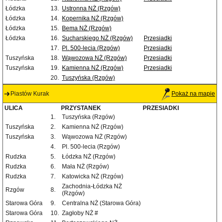
Łódzka
13.
Ustronna NŻ (Rzgów)
Łódzka
14.
Kopernika NŻ (Rzgów)
Łódzka
15.
Bema NŻ (Rzgów)
Łódzka
16.
Sucharskiego NŻ (Rzgów)
Przesiadki
17.
Pl. 500-lecia (Rzgów)
Przesiadki
Tuszyńska
18.
Wąwozowa NŻ (Rzgów)
Przesiadki
Tuszyńska
19.
Kamienna NŻ (Rzgów)
Przesiadki
20.
Tuszyńska (Rzgów)
Piastów Kurak
Pokaż na mapie
ULICA
PRZYSTANEK
PRZESIADKI
1.
Tuszyńska (Rzgów)
Tuszyńska
2.
Kamienna NŻ (Rzgów)
Tuszyńska
3.
Wąwozowa NŻ (Rzgów)
4.
Pl. 500-lecia (Rzgów)
Rudzka
5.
Łódzka NŻ (Rzgów)
Rudzka
6.
Mała NŻ (Rzgów)
Rudzka
7.
Katowicka NŻ (Rzgów)
Zachodnia-Łódzka NŻ
Rzgów
8.
(Rzgów)
Starowa Góra
9.
Centralna NŻ (Starowa Góra)
Starowa Góra
10.
Zagłoby NŻ #