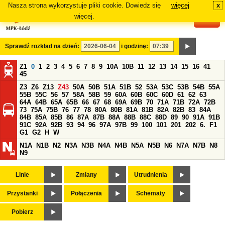
Nasza strona wykorzystuje pliki cookie. Dowiedz się
więcej
x
#
więcej.
Sprawdź rozkład na dzień:
i godzinę:
Z1
0
1
2
3
4
5
6
7
8
9
10A
10B
11
12
13
14
15
16
41
45
Z3
Z6
Z13
Z43
50A
50B
51A
51B
52
53A
53C
53B
54B
55A
55B
55C
56
57
58A
58B
59
60A
60B
60C
60D
61
62
63
64A
64B
65A
65B
66
67
68
69A
69B
70
71A
71B
72A
72B
73
75A
75B
76
77
78
80A
80B
81A
81B
82A
82B
83
84A
84B
85A
85B
86
87A
87B
88A
88B
88C
88D
89
90
91A
91B
91C
92A
92B
93
94
96
97A
97B
99
100
101
201
202
6.
F1
G1
G2
H
W
N1A
N1B
N2
N3A
N3B
N4A
N4B
N5A
N5B
N6
N7A
N7B
N8
N9
Linie
Zmiany
Utrudnienia
Przystanki
Połączenia
Schematy
Pobierz