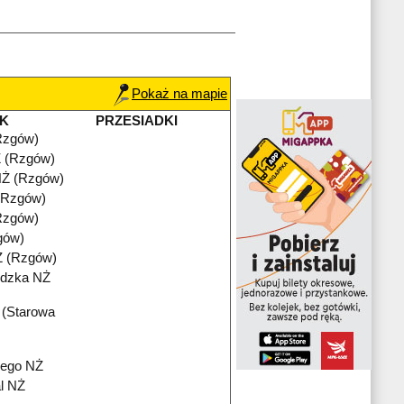
Pokaż na mapie
K
PRZESIADKI
Rzgów)
 (Rzgów)
Ż (Rzgów)
 (Rzgów)
Rzgów)
gów)
Ż (Rzgów)
ódzka NŻ
 (Starowa
iego NŻ
l NŻ