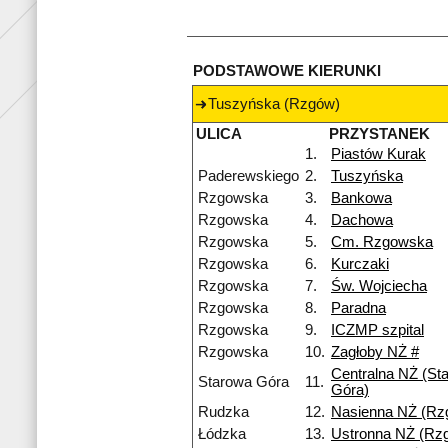
PODSTAWOWE KIERUNKI
Tuszyńska (Rzgów)
ULICA
PRZYSTANEK
1.
Piastów Kurak
Paderewskiego
2.
Tuszyńska
Rzgowska
3.
Bankowa
Rzgowska
4.
Dachowa
Rzgowska
5.
Cm. Rzgowska
Rzgowska
6.
Kurczaki
Rzgowska
7.
Św. Wojciecha
Rzgowska
8.
Paradna
Rzgowska
9.
ICZMP szpital
Rzgowska
10.
Zagłoby NŻ #
Centralna NŻ (St
Starowa Góra
11.
Góra)
Rudzka
12.
Nasienna NŻ (Rz
Łódzka
13.
Ustronna NŻ (Rz