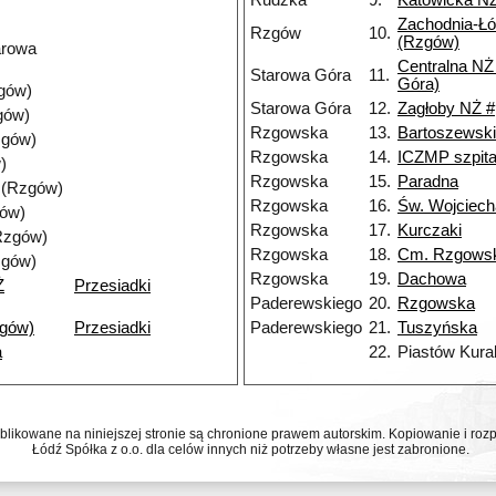
Rudzka
9.
Katowicka N
Zachodnia-Ł
Rzgów
10.
(Rzgów)
arowa
Centralna NŻ
Starowa Góra
11.
Góra)
gów)
Starowa Góra
12.
Zagłoby NŻ #
gów)
Rzgowska
13.
Bartoszewsk
zgów)
Rzgowska
14.
ICZMP szpita
)
Rzgowska
15.
Paradna
 (Rzgów)
Rzgowska
16.
Św. Wojciech
gów)
Rzgowska
17.
Kurczaki
Rzgów)
Rzgowska
18.
Cm. Rzgows
zgów)
Rzgowska
19.
Dachowa
Ż
Przesiadki
Paderewskiego
20.
Rzgowska
gów)
Przesiadki
Paderewskiego
21.
Tuszyńska
a
22.
Piastów Kura
ublikowane na niniejszej stronie są chronione prawem autorskim. Kopiowanie i r
Łódź Spółka z o.o. dla celów innych niż potrzeby własne jest zabronione.