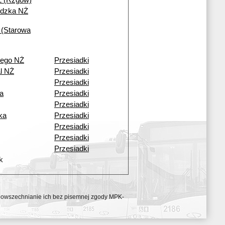
Ż (Rzgów)
ódzka NŻ
 (Starowa
iego NŻ
Przesiadki
l NŻ
Przesiadki
Przesiadki
a
Przesiadki
Przesiadki
ka
Przesiadki
Przesiadki
Przesiadki
Przesiadki
k
ozpowszechnianie ich bez pisemnej zgody MPK-