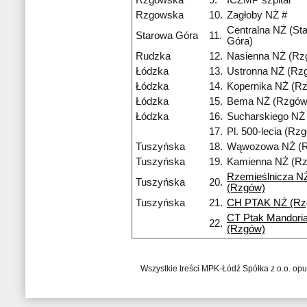
Rzgowska
9.
ICZMP szpital
Rzgowska
10.
Zagłoby NŻ #
Centralna NŻ (St
Starowa Góra
11.
Góra)
Rudzka
12.
Nasienna NŻ (Rz
Łódzka
13.
Ustronna NŻ (Rz
Łódzka
14.
Kopernika NŻ (R
Łódzka
15.
Bema NŻ (Rzgów
Łódzka
16.
Sucharskiego NŻ
17.
Pl. 500-lecia (Rz
Tuszyńska
18.
Wąwozowa NŻ (
Tuszyńska
19.
Kamienna NŻ (R
Rzemieślnicza N
Tuszyńska
20.
(Rzgów)
Tuszyńska
21.
CH PTAK NŻ (Rz
CT Ptak Mandori
22.
(Rzgów)
Wszystkie treści MPK-Łódź Spółka z o.o. op