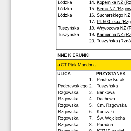
Łódzka
14.
Kopernika NŻ (R
Łódzka
15.
Bema NŻ (Rzgów
Łódzka
16.
Sucharskiego NŻ
17.
Pl. 500-lecia (Rz
Tuszyńska
18.
Wąwozowa NŻ (
Tuszyńska
19.
Kamienna NŻ (R
20.
Tuszyńska (Rzgó
INNE KIERUNKI
CT Ptak Mandoria
ULICA
PRZYSTANEK
1.
Piastów Kurak
Paderewskiego
2.
Tuszyńska
Rzgowska
3.
Bankowa
Rzgowska
4.
Dachowa
Rzgowska
5.
Cm. Rzgowska
Rzgowska
6.
Kurczaki
Rzgowska
7.
Św. Wojciecha
Rzgowska
8.
Paradna