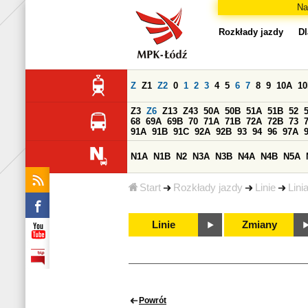
Na
Rozkłady jazdy
Dl
Z
Z1
Z2
0
1
2
3
4
5
6
7
8
9
10A
1
Z3
Z6
Z13
Z43
50A
50B
51A
51B
52
68
69A
69B
70
71A
71B
72A
72B
73
91A
91B
91C
92A
92B
93
94
96
97A
N1A
N1B
N2
N3A
N3B
N4A
N4B
N5A
Start
Rozkłady jazdy
Linie
Lini
Linie
Zmiany
Powrót