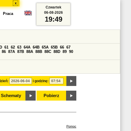
x
Czwartek
06-08-2026
Praca
19:49
D
61
62
63
64A
64B
65A
65B
66
67
86
87A
87B
88A
88B
88C
88D
89
90
zień:
i godzinę:
Schematy
Pobierz
Pomoc