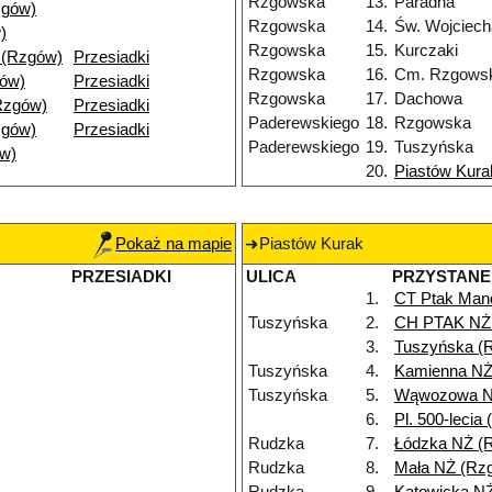
Rzgowska
13.
Paradna
zgów)
Rzgowska
14.
Św. Wojciech
)
Rzgowska
15.
Kurczaki
 (Rzgów)
Przesiadki
Rzgowska
16.
Cm. Rzgows
gów)
Przesiadki
Rzgowska
17.
Dachowa
Rzgów)
Przesiadki
Paderewskiego
18.
Rzgowska
zgów)
Przesiadki
Paderewskiego
19.
Tuszyńska
w)
20.
Piastów Kura
Pokaż na mapie
Piastów Kurak
PRZESIADKI
ULICA
PRZYSTANE
1.
CT Ptak Man
Tuszyńska
2.
CH PTAK NŻ
3.
Tuszyńska (
Tuszyńska
4.
Kamienna NŻ
Tuszyńska
5.
Wąwozowa N
6.
Pl. 500-lecia
Rudzka
7.
Łódzka NŻ (
Rudzka
8.
Mała NŻ (Rz