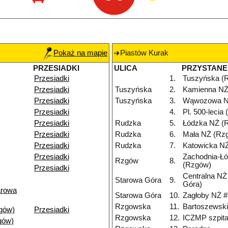
Pokaż na mapie
Piastów Kurak
PRZESIADKI
ULICA
PRZYSTANE
Przesiadki
1.
Tuszyńska (
Przesiadki
Tuszyńska
2.
Kamienna NŻ
Przesiadki
Tuszyńska
3.
Wąwozowa N
Przesiadki
4.
Pl. 500-lecia
Przesiadki
Rudzka
5.
Łódzka NŻ (
Przesiadki
Rudzka
6.
Mała NŻ (Rz
Przesiadki
Rudzka
7.
Katowicka N
Przesiadki
Zachodnia-Ł
Rzgów
8.
(Rzgów)
Przesiadki
Centralna NŻ
Starowa Góra
9.
Góra)
arowa
Starowa Góra
10.
Zagłoby NŻ #
Rzgowska
11.
Bartoszewsk
gów)
Przesiadki
Rzgowska
12.
ICZMP szpita
gów)