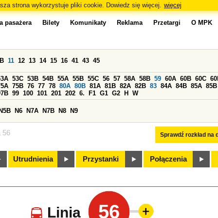
sza strona wykorzystuje pliki cookie. Dowiedz się więcej.
więcej
a pasażera
Bilety
Komunikaty
Reklama
Przetargi
O MPK
0B
11
12
13
14
15
16
41
43
45
53A
53C
53B
54B
55A
55B
55C
56
57
58A
58B
59
60A
60B
60C
60
75A
75B
76
77
78
80A
80B
81A
81B
82A
82B
83
84A
84B
85A
85B
97B
99
100
101
201
202
6.
F1
G1
G2
H
W
N5B
N6
N7A
N7B
N8
N9
a 56
Sprawdź rozkład na d
Utrudnienia
Przystanki
Połączenia
56
Linia