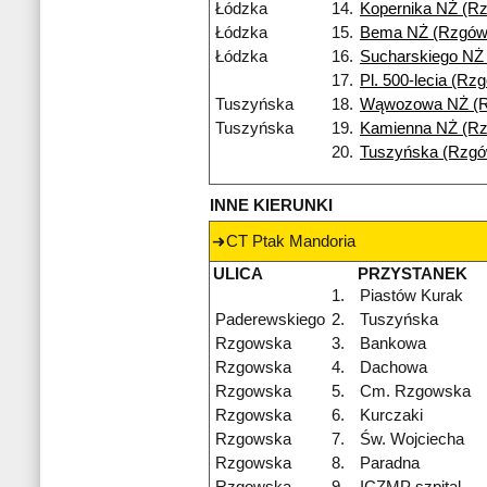
Łódzka
14.
Kopernika NŻ (R
Łódzka
15.
Bema NŻ (Rzgów
Łódzka
16.
Sucharskiego NŻ
17.
Pl. 500-lecia (Rz
Tuszyńska
18.
Wąwozowa NŻ (
Tuszyńska
19.
Kamienna NŻ (R
20.
Tuszyńska (Rzgó
INNE KIERUNKI
CT Ptak Mandoria
ULICA
PRZYSTANEK
1.
Piastów Kurak
Paderewskiego
2.
Tuszyńska
Rzgowska
3.
Bankowa
Rzgowska
4.
Dachowa
Rzgowska
5.
Cm. Rzgowska
Rzgowska
6.
Kurczaki
Rzgowska
7.
Św. Wojciecha
Rzgowska
8.
Paradna