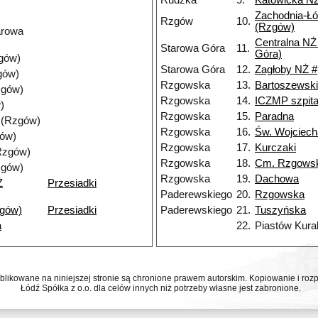
Rudzka
9.
Katowicka N
Zachodnia-Ł
Rzgów
10.
(Rzgów)
arowa
Centralna NŻ
Starowa Góra
11.
Góra)
gów)
Starowa Góra
12.
Zagłoby NŻ #
gów)
Rzgowska
13.
Bartoszewsk
zgów)
Rzgowska
14.
ICZMP szpita
)
Rzgowska
15.
Paradna
 (Rzgów)
Rzgowska
16.
Św. Wojciech
gów)
Rzgowska
17.
Kurczaki
Rzgów)
Rzgowska
18.
Cm. Rzgows
zgów)
Rzgowska
19.
Dachowa
Ż
Przesiadki
Paderewskiego
20.
Rzgowska
gów)
Przesiadki
Paderewskiego
21.
Tuszyńska
a
22.
Piastów Kura
ublikowane na niniejszej stronie są chronione prawem autorskim. Kopiowanie i r
Łódź Spółka z o.o. dla celów innych niż potrzeby własne jest zabronione.