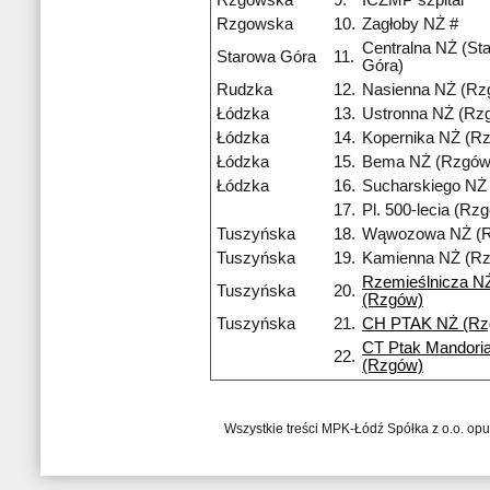
Rzgowska
9.
ICZMP szpital
Rzgowska
10.
Zagłoby NŻ #
Centralna NŻ (St
Starowa Góra
11.
Góra)
Rudzka
12.
Nasienna NŻ (Rz
Łódzka
13.
Ustronna NŻ (Rz
Łódzka
14.
Kopernika NŻ (R
Łódzka
15.
Bema NŻ (Rzgów
Łódzka
16.
Sucharskiego NŻ
17.
Pl. 500-lecia (Rz
Tuszyńska
18.
Wąwozowa NŻ (
Tuszyńska
19.
Kamienna NŻ (R
Rzemieślnicza N
Tuszyńska
20.
(Rzgów)
Tuszyńska
21.
CH PTAK NŻ (Rz
CT Ptak Mandori
22.
(Rzgów)
Wszystkie treści MPK-Łódź Spółka z o.o. op