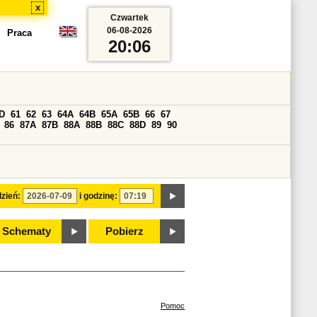
x
Czwartek
06-08-2026
Praca
20:06
D
61
62
63
64A
64B
65A
65B
66
67
86
87A
87B
88A
88B
88C
88D
89
90
zień:
i godzinę:
Schematy
Pobierz
Pomoc