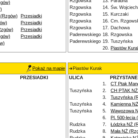
Rzgowska
13.
Paradna
zgów)
Rzgowska
14.
Św. Wojciech
)
Rzgowska
15.
Kurczaki
 (Rzgów)
Przesiadki
Rzgowska
16.
Cm. Rzgows
gów)
Przesiadki
Rzgowska
17.
Dachowa
Rzgów)
Przesiadki
Paderewskiego
18.
Rzgowska
zgów)
Przesiadki
Paderewskiego
19.
Tuszyńska
w)
20.
Piastów Kura
Pokaż na mapie
Piastów Kurak
PRZESIADKI
ULICA
PRZYSTANE
1.
CT Ptak Man
Tuszyńska
2.
CH PTAK NŻ
3.
Tuszyńska (
Tuszyńska
4.
Kamienna NŻ
Tuszyńska
5.
Wąwozowa N
6.
Pl. 500-lecia
Rudzka
7.
Łódzka NŻ (
Rudzka
8.
Mała NŻ (Rz