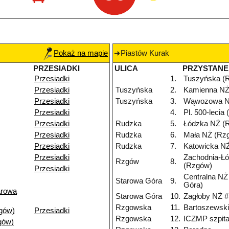
Pokaż na mapie
Piastów Kurak
PRZESIADKI
ULICA
PRZYSTANE
Przesiadki
1.
Tuszyńska (
Przesiadki
Tuszyńska
2.
Kamienna NŻ
Przesiadki
Tuszyńska
3.
Wąwozowa N
Przesiadki
4.
Pl. 500-lecia
Przesiadki
Rudzka
5.
Łódzka NŻ (
Przesiadki
Rudzka
6.
Mała NŻ (Rz
Przesiadki
Rudzka
7.
Katowicka N
Przesiadki
Zachodnia-Ł
Rzgów
8.
(Rzgów)
Przesiadki
Centralna NŻ
Starowa Góra
9.
Góra)
arowa
Starowa Góra
10.
Zagłoby NŻ #
Rzgowska
11.
Bartoszewsk
gów)
Przesiadki
Rzgowska
12.
ICZMP szpita
gów)