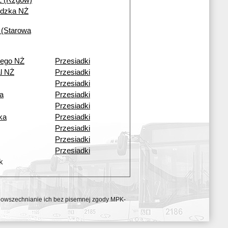
Ż (Rzgów)
ódzka NŻ
 (Starowa
iego NŻ
Przesiadki
l NŻ
Przesiadki
Przesiadki
a
Przesiadki
Przesiadki
ka
Przesiadki
Przesiadki
Przesiadki
Przesiadki
k
ozpowszechnianie ich bez pisemnej zgody MPK-