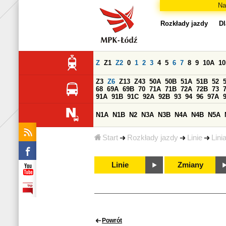
Na
Rozkłady jazdy
Dl
Z
Z1
Z2
0
1
2
3
4
5
6
7
8
9
10A
1
Z3
Z6
Z13
Z43
50A
50B
51A
51B
52
68
69A
69B
70
71A
71B
72A
72B
73
91A
91B
91C
92A
92B
93
94
96
97A
N1A
N1B
N2
N3A
N3B
N4A
N4B
N5A
Start
Rozkłady jazdy
Linie
Lini
Linie
Zmiany
Powrót