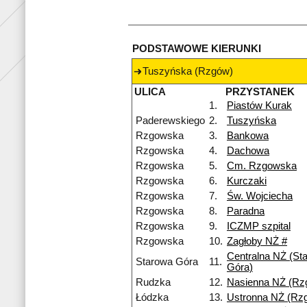
PODSTAWOWE KIERUNKI
Tuszyńska (Rzgów)
ULICA
PRZYSTANEK
1.
Piastów Kurak
Paderewskiego
2.
Tuszyńska
Rzgowska
3.
Bankowa
Rzgowska
4.
Dachowa
Rzgowska
5.
Cm. Rzgowska
Rzgowska
6.
Kurczaki
Rzgowska
7.
Św. Wojciecha
Rzgowska
8.
Paradna
Rzgowska
9.
ICZMP szpital
Rzgowska
10.
Zagłoby NŻ #
Centralna NŻ (St
Starowa Góra
11.
Góra)
Rudzka
12.
Nasienna NŻ (Rz
Łódzka
13.
Ustronna NŻ (Rz