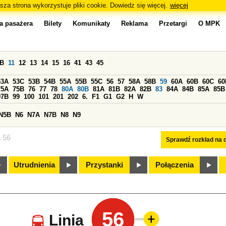
sza strona wykorzystuje pliki cookie. Dowiedz się więcej.
więcej
a pasażera
Bilety
Komunikaty
Reklama
Przetargi
O MPK
0B
11
12
13
14
15
16
41
43
45
53A
53C
53B
54B
55A
55B
55C
56
57
58A
58B
59
60A
60B
60C
60
75A
75B
76
77
78
80A
80B
81A
81B
82A
82B
83
84A
84B
85A
85B
97B
99
100
101
201
202
6.
F1
G1
G2
H
W
N5B
N6
N7A
N7B
N8
N9
a 56
Sprawdź rozkład na d
Utrudnienia
Przystanki
Połączenia
56
Linia