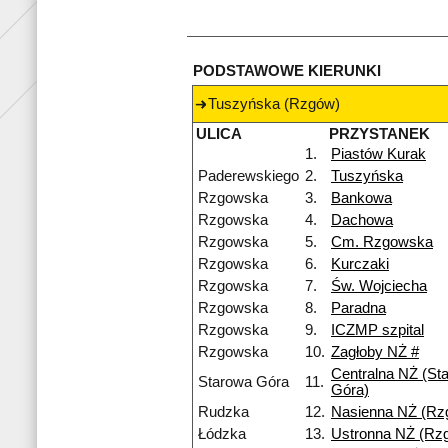
PODSTAWOWE KIERUNKI
Tuszyńska (Rzgów)
ULICA
PRZYSTANEK
1.
Piastów Kurak
Paderewskiego
2.
Tuszyńska
Rzgowska
3.
Bankowa
Rzgowska
4.
Dachowa
Rzgowska
5.
Cm. Rzgowska
Rzgowska
6.
Kurczaki
Rzgowska
7.
Św. Wojciecha
Rzgowska
8.
Paradna
Rzgowska
9.
ICZMP szpital
Rzgowska
10.
Zagłoby NŻ #
Centralna NŻ (St
Starowa Góra
11.
Góra)
Rudzka
12.
Nasienna NŻ (Rz
Łódzka
13.
Ustronna NŻ (Rz