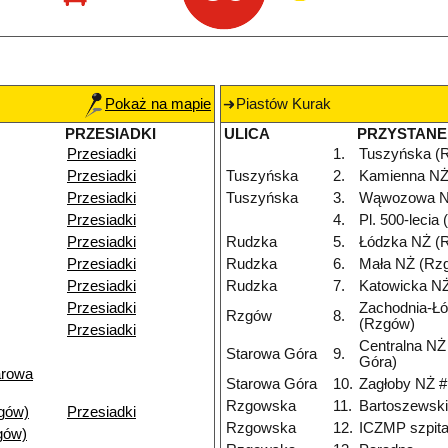
Pokaż na mapie
Piastów Kurak
PRZESIADKI
ULICA
PRZYSTANE
Przesiadki
1.
Tuszyńska (
Przesiadki
Tuszyńska
2.
Kamienna NŻ
Przesiadki
Tuszyńska
3.
Wąwozowa N
Przesiadki
4.
Pl. 500-lecia
Przesiadki
Rudzka
5.
Łódzka NŻ (
Przesiadki
Rudzka
6.
Mała NŻ (Rz
Przesiadki
Rudzka
7.
Katowicka N
Przesiadki
Zachodnia-Ł
Rzgów
8.
(Rzgów)
Przesiadki
Centralna NŻ
Starowa Góra
9.
Góra)
arowa
Starowa Góra
10.
Zagłoby NŻ #
Rzgowska
11.
Bartoszewsk
gów)
Przesiadki
Rzgowska
12.
ICZMP szpita
gów)