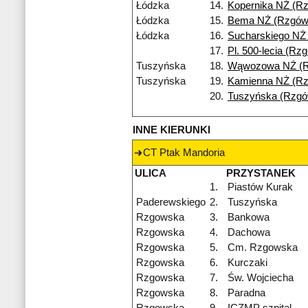
Łódzka
14.
Kopernika NŻ (R
Łódzka
15.
Bema NŻ (Rzgów
Łódzka
16.
Sucharskiego NŻ
17.
Pl. 500-lecia (Rz
Tuszyńska
18.
Wąwozowa NŻ (
Tuszyńska
19.
Kamienna NŻ (R
20.
Tuszyńska (Rzgó
INNE KIERUNKI
CT Ptak Mandoria
ULICA
PRZYSTANEK
1.
Piastów Kurak
Paderewskiego
2.
Tuszyńska
Rzgowska
3.
Bankowa
Rzgowska
4.
Dachowa
Rzgowska
5.
Cm. Rzgowska
Rzgowska
6.
Kurczaki
Rzgowska
7.
Św. Wojciecha
Rzgowska
8.
Paradna