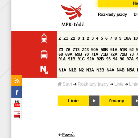
Na
Rozkłady jazdy
Dl
Z
Z1
Z2
0
1
2
3
4
5
6
7
8
9
10A
1
Z3
Z6
Z13
Z43
50A
50B
51A
51B
52
68
69A
69B
70
71A
71B
72A
72B
73
91A
91B
91C
92A
92B
93
94
96
97A
N1A
N1B
N2
N3A
N3B
N4A
N4B
N5A
Start
Rozkłady jazdy
Linie
Lini
Linie
Zmiany
Powrót