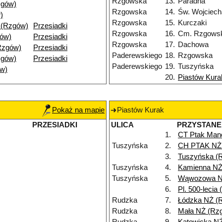
Rzgowska
13.
Paradna
zgów)
Rzgowska
14.
Św. Wojciech
)
Rzgowska
15.
Kurczaki
 (Rzgów)
Przesiadki
Rzgowska
16.
Cm. Rzgows
gów)
Przesiadki
Rzgowska
17.
Dachowa
Rzgów)
Przesiadki
Paderewskiego
18.
Rzgowska
zgów)
Przesiadki
Paderewskiego
19.
Tuszyńska
w)
20.
Piastów Kura
Pokaż na mapie
Piastów Kurak
PRZESIADKI
ULICA
PRZYSTANE
1.
CT Ptak Man
Tuszyńska
2.
CH PTAK NŻ
3.
Tuszyńska (
Tuszyńska
4.
Kamienna NŻ
Tuszyńska
5.
Wąwozowa N
6.
Pl. 500-lecia
Rudzka
7.
Łódzka NŻ (
Rudzka
8.
Mała NŻ (Rz