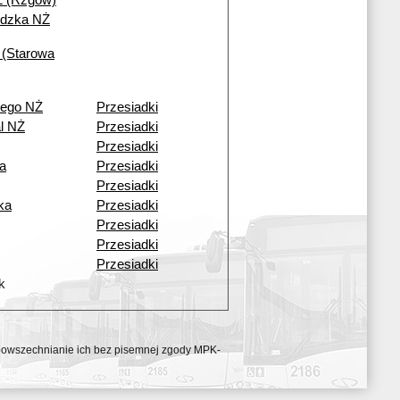
Ż (Rzgów)
ódzka NŻ
 (Starowa
iego NŻ
Przesiadki
l NŻ
Przesiadki
Przesiadki
a
Przesiadki
Przesiadki
ka
Przesiadki
Przesiadki
Przesiadki
Przesiadki
k
ozpowszechnianie ich bez pisemnej zgody MPK-