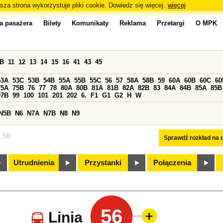
sza strona wykorzystuje pliki cookie. Dowiedz się więcej.
więcej
a pasażera
Bilety
Komunikaty
Reklama
Przetargi
O MPK
0B
11
12
13
14
15
16
41
43
45
53A
53C
53B
54B
55A
55B
55C
56
57
58A
58B
59
60A
60B
60C
60
75A
75B
76
77
78
80A
80B
81A
81B
82A
82B
83
84A
84B
85A
85B
97B
99
100
101
201
202
6.
F1
G1
G2
H
W
N5B
N6
N7A
N7B
N8
N9
a 56
Sprawdź rozkład na d
Utrudnienia
Przystanki
Połączenia
56
Linia