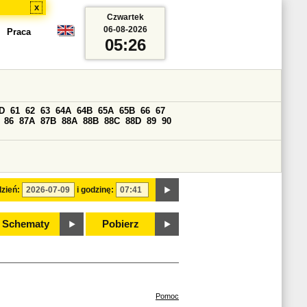
x
Czwartek
06-08-2026
Praca
05:26
D
61
62
63
64A
64B
65A
65B
66
67
86
87A
87B
88A
88B
88C
88D
89
90
zień:
i godzinę:
Schematy
Pobierz
Pomoc