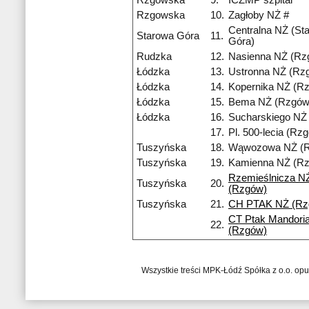
Rzgowska
9.
ICZMP szpital
Rzgowska
10.
Zagłoby NŻ #
Centralna NŻ (St
Starowa Góra
11.
Góra)
Rudzka
12.
Nasienna NŻ (Rz
Łódzka
13.
Ustronna NŻ (Rz
Łódzka
14.
Kopernika NŻ (R
Łódzka
15.
Bema NŻ (Rzgów
Łódzka
16.
Sucharskiego NŻ
17.
Pl. 500-lecia (Rz
Tuszyńska
18.
Wąwozowa NŻ (
Tuszyńska
19.
Kamienna NŻ (R
Rzemieślnicza N
Tuszyńska
20.
(Rzgów)
Tuszyńska
21.
CH PTAK NŻ (Rz
CT Ptak Mandori
22.
(Rzgów)
Wszystkie treści MPK-Łódź Spółka z o.o. op