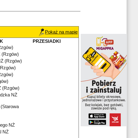
Pokaż na mapie
K
PRZESIADKI
Rzgów)
 (Rzgów)
Ż (Rzgów)
 (Rzgów)
Rzgów)
gów)
Ż (Rzgów)
ódzka NŻ
 (Starowa
iego NŻ
l NŻ