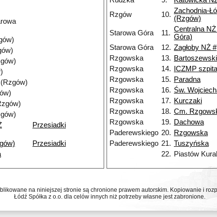
Rudzka
9.
Katowicka N
Zachodnia-Ł
Rzgów
10.
(Rzgów)
arowa
Centralna NŻ
Starowa Góra
11.
Góra)
gów)
Starowa Góra
12.
Zagłoby NŻ #
gów)
Rzgowska
13.
Bartoszewsk
zgów)
Rzgowska
14.
ICZMP szpita
)
Rzgowska
15.
Paradna
 (Rzgów)
Rzgowska
16.
Św. Wojciech
gów)
Rzgowska
17.
Kurczaki
Rzgów)
Rzgowska
18.
Cm. Rzgows
zgów)
Rzgowska
19.
Dachowa
Ż
Przesiadki
Paderewskiego
20.
Rzgowska
gów)
Przesiadki
Paderewskiego
21.
Tuszyńska
a
22.
Piastów Kura
ublikowane na niniejszej stronie są chronione prawem autorskim. Kopiowanie i r
Łódź Spółka z o.o. dla celów innych niż potrzeby własne jest zabronione.