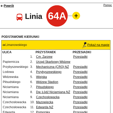
Pomoc
Powrót
64A
Linia
PODSTAWOWE KIERUNKI
Limanowskiego
Pokaż na mapie
ULICA
PRZYSTANEK
PRZESIADKI
1.
Cm. Zarzew
Przesiadki
Papiernicza
2.
Urząd Skarbowy Widzew
Przybyszewskiego
3.
Mechaniczna (CRO) NŻ
Przesiadki
Lodowa
4.
Przybyszewskiego
Przesiadki
Widzewska
5.
Wiejska
Przesiadki
Piłsudskiego
6.
Widzew Stadion
Przesiadki
Niciarniana
7.
Piłsudskiego
Przesiadki
Niciarniana
8.
Dw. Łódź Niciarniana NŻ
Przesiadki
Niciarniana
9.
Czechosłowacka
Przesiadki
Czechosłowacka
10.
Mazowiecka
Przesiadki
Czechosłowacka
11.
Edwarda NŻ
Przesiadki
Edwarda
12.
Pomorska
Przesiadki