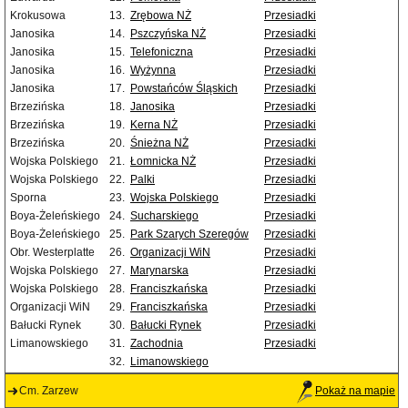
Krokusowa
13.
Zrębowa NŻ
Przesiadki
Janosika
14.
Pszczyńska NŻ
Przesiadki
Janosika
15.
Telefoniczna
Przesiadki
Janosika
16.
Wyżynna
Przesiadki
Janosika
17.
Powstańców Śląskich
Przesiadki
Brzezińska
18.
Janosika
Przesiadki
Brzezińska
19.
Kerna NŻ
Przesiadki
Brzezińska
20.
Śnieżna NŻ
Przesiadki
Wojska Polskiego
21.
Łomnicka NŻ
Przesiadki
Wojska Polskiego
22.
Palki
Przesiadki
Sporna
23.
Wojska Polskiego
Przesiadki
Boya-Żeleńskiego
24.
Sucharskiego
Przesiadki
Boya-Żeleńskiego
25.
Park Szarych Szeregów
Przesiadki
Obr. Westerplatte
26.
Organizacji WiN
Przesiadki
Wojska Polskiego
27.
Marynarska
Przesiadki
Wojska Polskiego
28.
Franciszkańska
Przesiadki
Organizacji WiN
29.
Franciszkańska
Przesiadki
Bałucki Rynek
30.
Bałucki Rynek
Przesiadki
Limanowskiego
31.
Zachodnia
Przesiadki
32.
Limanowskiego
Cm. Zarzew
Pokaż na mapie