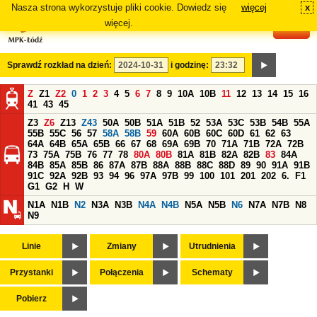
Nasza strona wykorzystuje pliki cookie. Dowiedz się
więcej
x
#
więcej.
Sprawdź rozkład na dzień:
i godzinę:
Z
Z1
Z2
0
1
2
3
4
5
6
7
8
9
10A
10B
11
12
13
14
15
16
41
43
45
Z3
Z6
Z13
Z43
50A
50B
51A
51B
52
53A
53C
53B
54B
55A
55B
55C
56
57
58A
58B
59
60A
60B
60C
60D
61
62
63
64A
64B
65A
65B
66
67
68
69A
69B
70
71A
71B
72A
72B
73
75A
75B
76
77
78
80A
80B
81A
81B
82A
82B
83
84A
84B
85A
85B
86
87A
87B
88A
88B
88C
88D
89
90
91A
91B
91C
92A
92B
93
94
96
97A
97B
99
100
101
201
202
6.
F1
G1
G2
H
W
N1A
N1B
N2
N3A
N3B
N4A
N4B
N5A
N5B
N6
N7A
N7B
N8
N9
Linie
Zmiany
Utrudnienia
Przystanki
Połączenia
Schematy
Pobierz