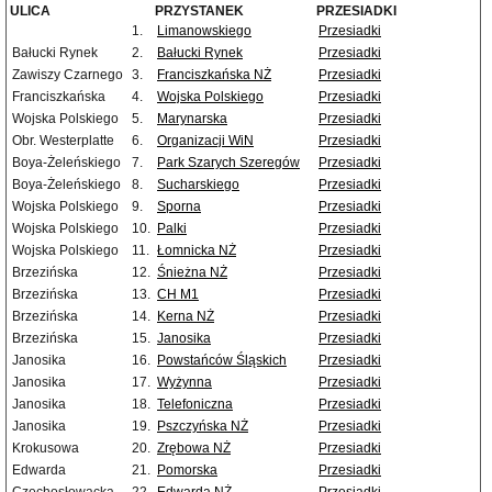
ULICA
PRZYSTANEK
PRZESIADKI
1.
Limanowskiego
Przesiadki
Bałucki Rynek
2.
Bałucki Rynek
Przesiadki
Zawiszy Czarnego
3.
Franciszkańska NŻ
Przesiadki
Franciszkańska
4.
Wojska Polskiego
Przesiadki
Wojska Polskiego
5.
Marynarska
Przesiadki
Obr. Westerplatte
6.
Organizacji WiN
Przesiadki
Boya-Żeleńskiego
7.
Park Szarych Szeregów
Przesiadki
Boya-Żeleńskiego
8.
Sucharskiego
Przesiadki
Wojska Polskiego
9.
Sporna
Przesiadki
Wojska Polskiego
10.
Palki
Przesiadki
Wojska Polskiego
11.
Łomnicka NŻ
Przesiadki
Brzezińska
12.
Śnieżna NŻ
Przesiadki
Brzezińska
13.
CH M1
Przesiadki
Brzezińska
14.
Kerna NŻ
Przesiadki
Brzezińska
15.
Janosika
Przesiadki
Janosika
16.
Powstańców Śląskich
Przesiadki
Janosika
17.
Wyżynna
Przesiadki
Janosika
18.
Telefoniczna
Przesiadki
Janosika
19.
Pszczyńska NŻ
Przesiadki
Krokusowa
20.
Zrębowa NŻ
Przesiadki
Edwarda
21.
Pomorska
Przesiadki