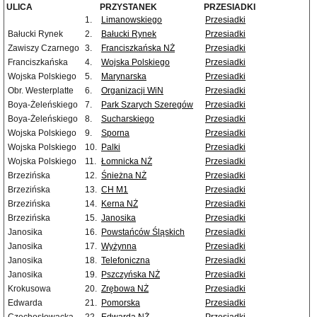
ULICA
PRZYSTANEK
PRZESIADKI
1.
Limanowskiego
Przesiadki
Bałucki Rynek
2.
Bałucki Rynek
Przesiadki
Zawiszy Czarnego
3.
Franciszkańska NŻ
Przesiadki
Franciszkańska
4.
Wojska Polskiego
Przesiadki
Wojska Polskiego
5.
Marynarska
Przesiadki
Obr. Westerplatte
6.
Organizacji WiN
Przesiadki
Boya-Żeleńskiego
7.
Park Szarych Szeregów
Przesiadki
Boya-Żeleńskiego
8.
Sucharskiego
Przesiadki
Wojska Polskiego
9.
Sporna
Przesiadki
Wojska Polskiego
10.
Palki
Przesiadki
Wojska Polskiego
11.
Łomnicka NŻ
Przesiadki
Brzezińska
12.
Śnieżna NŻ
Przesiadki
Brzezińska
13.
CH M1
Przesiadki
Brzezińska
14.
Kerna NŻ
Przesiadki
Brzezińska
15.
Janosika
Przesiadki
Janosika
16.
Powstańców Śląskich
Przesiadki
Janosika
17.
Wyżynna
Przesiadki
Janosika
18.
Telefoniczna
Przesiadki
Janosika
19.
Pszczyńska NŻ
Przesiadki
Krokusowa
20.
Zrębowa NŻ
Przesiadki
Edwarda
21.
Pomorska
Przesiadki