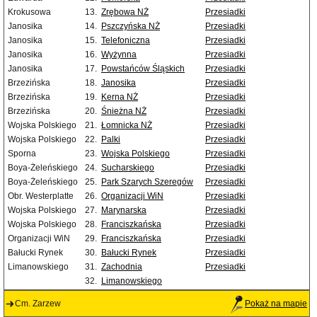
Krokusowa
13.
Zrębowa NŻ
Przesiadki
Janosika
14.
Pszczyńska NŻ
Przesiadki
Janosika
15.
Telefoniczna
Przesiadki
Janosika
16.
Wyżynna
Przesiadki
Janosika
17.
Powstańców Śląskich
Przesiadki
Brzezińska
18.
Janosika
Przesiadki
Brzezińska
19.
Kerna NŻ
Przesiadki
Brzezińska
20.
Śnieżna NŻ
Przesiadki
Wojska Polskiego
21.
Łomnicka NŻ
Przesiadki
Wojska Polskiego
22.
Palki
Przesiadki
Sporna
23.
Wojska Polskiego
Przesiadki
Boya-Żeleńskiego
24.
Sucharskiego
Przesiadki
Boya-Żeleńskiego
25.
Park Szarych Szeregów
Przesiadki
Obr. Westerplatte
26.
Organizacji WiN
Przesiadki
Wojska Polskiego
27.
Marynarska
Przesiadki
Wojska Polskiego
28.
Franciszkańska
Przesiadki
Organizacji WiN
29.
Franciszkańska
Przesiadki
Bałucki Rynek
30.
Bałucki Rynek
Przesiadki
Limanowskiego
31.
Zachodnia
Przesiadki
32.
Limanowskiego
Cm. Zarzew
Pokaż na mapie