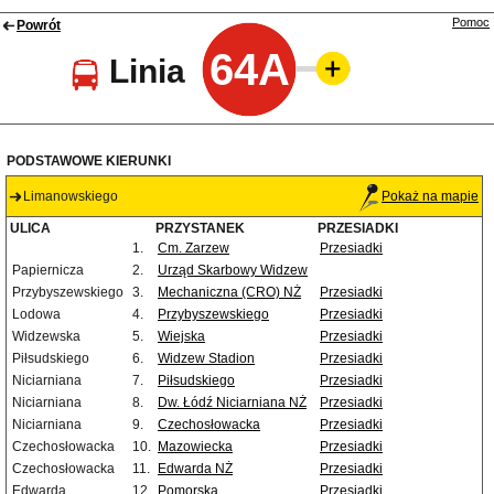
Pomoc
Powrót
64A
Linia
PODSTAWOWE KIERUNKI
Limanowskiego
Pokaż na mapie
ULICA
PRZYSTANEK
PRZESIADKI
1.
Cm. Zarzew
Przesiadki
Papiernicza
2.
Urząd Skarbowy Widzew
Przybyszewskiego
3.
Mechaniczna (CRO) NŻ
Przesiadki
Lodowa
4.
Przybyszewskiego
Przesiadki
Widzewska
5.
Wiejska
Przesiadki
Piłsudskiego
6.
Widzew Stadion
Przesiadki
Niciarniana
7.
Piłsudskiego
Przesiadki
Niciarniana
8.
Dw. Łódź Niciarniana NŻ
Przesiadki
Niciarniana
9.
Czechosłowacka
Przesiadki
Czechosłowacka
10.
Mazowiecka
Przesiadki
Czechosłowacka
11.
Edwarda NŻ
Przesiadki
Edwarda
12.
Pomorska
Przesiadki