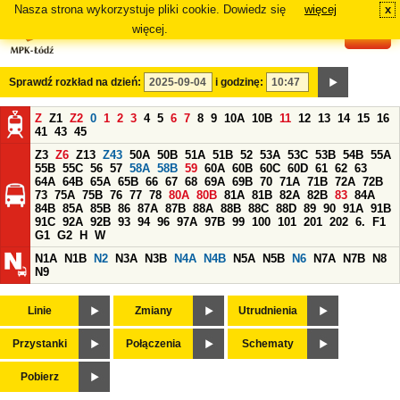
Nasza strona wykorzystuje pliki cookie. Dowiedz się
więcej
x
#
więcej.
Sprawdź rozkład na dzień:
i godzinę:
Z
Z1
Z2
0
1
2
3
4
5
6
7
8
9
10A
10B
11
12
13
14
15
16
41
43
45
Z3
Z6
Z13
Z43
50A
50B
51A
51B
52
53A
53C
53B
54B
55A
55B
55C
56
57
58A
58B
59
60A
60B
60C
60D
61
62
63
64A
64B
65A
65B
66
67
68
69A
69B
70
71A
71B
72A
72B
73
75A
75B
76
77
78
80A
80B
81A
81B
82A
82B
83
84A
84B
85A
85B
86
87A
87B
88A
88B
88C
88D
89
90
91A
91B
91C
92A
92B
93
94
96
97A
97B
99
100
101
201
202
6.
F1
G1
G2
H
W
N1A
N1B
N2
N3A
N3B
N4A
N4B
N5A
N5B
N6
N7A
N7B
N8
N9
Linie
Zmiany
Utrudnienia
Przystanki
Połączenia
Schematy
Pobierz