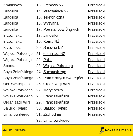
Krokusowa
13.
Zrębowa NŻ
Przesiadki
Janosika
14.
Pszczyńska NŻ
Przesiadki
Janosika
15.
Telefoniczna
Przesiadki
Janosika
16.
Wyżynna
Przesiadki
Janosika
17.
Powstańców Śląskich
Przesiadki
Brzezińska
18.
Janosika
Przesiadki
Brzezińska
19.
Kerna NŻ
Przesiadki
Brzezińska
20.
Śnieżna NŻ
Przesiadki
Wojska Polskiego
21.
Łomnicka NŻ
Przesiadki
Wojska Polskiego
22.
Palki
Przesiadki
Sporna
23.
Wojska Polskiego
Przesiadki
Boya-Żeleńskiego
24.
Sucharskiego
Przesiadki
Boya-Żeleńskiego
25.
Park Szarych Szeregów
Przesiadki
Obr. Westerplatte
26.
Organizacji WiN
Przesiadki
Wojska Polskiego
27.
Marynarska
Przesiadki
Wojska Polskiego
28.
Franciszkańska
Przesiadki
Organizacji WiN
29.
Franciszkańska
Przesiadki
Bałucki Rynek
30.
Bałucki Rynek
Przesiadki
Limanowskiego
31.
Zachodnia
Przesiadki
32.
Limanowskiego
Cm. Zarzew
Pokaż na mapie