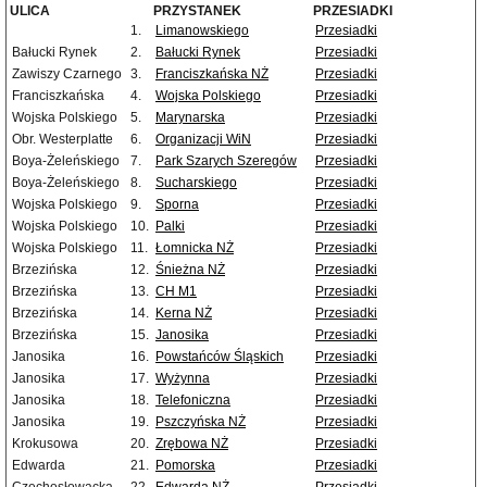
ULICA
PRZYSTANEK
PRZESIADKI
1.
Limanowskiego
Przesiadki
Bałucki Rynek
2.
Bałucki Rynek
Przesiadki
Zawiszy Czarnego
3.
Franciszkańska NŻ
Przesiadki
Franciszkańska
4.
Wojska Polskiego
Przesiadki
Wojska Polskiego
5.
Marynarska
Przesiadki
Obr. Westerplatte
6.
Organizacji WiN
Przesiadki
Boya-Żeleńskiego
7.
Park Szarych Szeregów
Przesiadki
Boya-Żeleńskiego
8.
Sucharskiego
Przesiadki
Wojska Polskiego
9.
Sporna
Przesiadki
Wojska Polskiego
10.
Palki
Przesiadki
Wojska Polskiego
11.
Łomnicka NŻ
Przesiadki
Brzezińska
12.
Śnieżna NŻ
Przesiadki
Brzezińska
13.
CH M1
Przesiadki
Brzezińska
14.
Kerna NŻ
Przesiadki
Brzezińska
15.
Janosika
Przesiadki
Janosika
16.
Powstańców Śląskich
Przesiadki
Janosika
17.
Wyżynna
Przesiadki
Janosika
18.
Telefoniczna
Przesiadki
Janosika
19.
Pszczyńska NŻ
Przesiadki
Krokusowa
20.
Zrębowa NŻ
Przesiadki
Edwarda
21.
Pomorska
Przesiadki