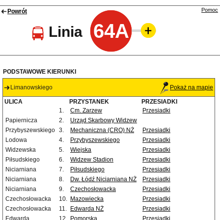
Pomoc
Powrót
64A
Linia
PODSTAWOWE KIERUNKI
Limanowskiego
Pokaż na mapie
ULICA
PRZYSTANEK
PRZESIADKI
1.
Cm. Zarzew
Przesiadki
Papiernicza
2.
Urząd Skarbowy Widzew
Przybyszewskiego
3.
Mechaniczna (CRO) NŻ
Przesiadki
Lodowa
4.
Przybyszewskiego
Przesiadki
Widzewska
5.
Wiejska
Przesiadki
Piłsudskiego
6.
Widzew Stadion
Przesiadki
Niciarniana
7.
Piłsudskiego
Przesiadki
Niciarniana
8.
Dw. Łódź Niciarniana NŻ
Przesiadki
Niciarniana
9.
Czechosłowacka
Przesiadki
Czechosłowacka
10.
Mazowiecka
Przesiadki
Czechosłowacka
11.
Edwarda NŻ
Przesiadki
Edwarda
12.
Pomorska
Przesiadki