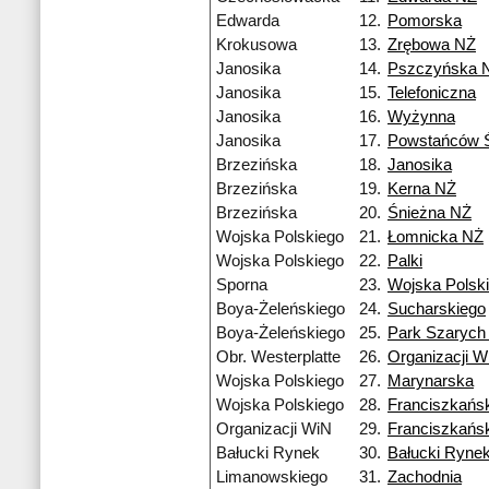
Edwarda
12.
Pomorska
Krokusowa
13.
Zrębowa NŻ
Janosika
14.
Pszczyńska 
Janosika
15.
Telefoniczna
Janosika
16.
Wyżynna
Janosika
17.
Powstańców Ś
Brzezińska
18.
Janosika
Brzezińska
19.
Kerna NŻ
Brzezińska
20.
Śnieżna NŻ
Wojska Polskiego
21.
Łomnicka NŻ
Wojska Polskiego
22.
Palki
Sporna
23.
Wojska Polsk
Boya-Żeleńskiego
24.
Sucharskiego
Boya-Żeleńskiego
25.
Park Szarych
Obr. Westerplatte
26.
Organizacji W
Wojska Polskiego
27.
Marynarska
Wojska Polskiego
28.
Franciszkańs
Organizacji WiN
29.
Franciszkańs
Bałucki Rynek
30.
Bałucki Ryne
Limanowskiego
31.
Zachodnia