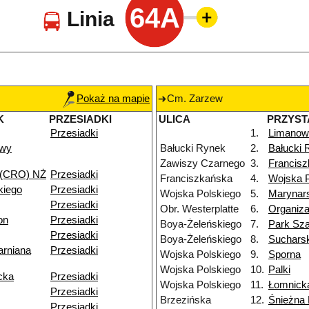
64A
Linia
Pokaż na mapie
Cm. Zarzew
K
PRZESIADKI
ULICA
PRZYST
Przesiadki
1.
Limanow
owy
Bałucki Rynek
2.
Bałucki 
Zawiszy Czarnego
3.
Francis
 (CRO) NŻ
Przesiadki
Franciszkańska
4.
Wojska P
kiego
Przesiadki
Wojska Polskiego
5.
Marynar
Przesiadki
Obr. Westerplatte
6.
Organiza
on
Przesiadki
Boya-Żeleńskiego
7.
Park Sz
Przesiadki
Boya-Żeleńskiego
8.
Suchars
arniana
Przesiadki
Wojska Polskiego
9.
Sporna
Wojska Polskiego
10.
Palki
cka
Przesiadki
Wojska Polskiego
11.
Łomnick
Przesiadki
Brzezińska
12.
Śnieżna
Przesiadki