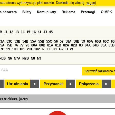
sza strona wykorzystuje pliki cookie. Dowiedz się więcej.
więcej
a pasażera
Bilety
Komunikaty
Reklama
Przetargi
O MPK
0B
11
12
13
14
15
16
41
43
45
53A
53C
53B
54B
55A
55B
55C
56
57
58A
58B
59
60A
60B
60C
60
75A
75B
76
77
78
80A
80B
81A
81B
82A
82B
83
84A
84B
85A
85B
97B
99
100
101
201
202
6.
F1
G1
G2
H
W
N5B
N6
N7A
N7B
N8
N9
a 64A
Sprawdź rozkład na d
Utrudnienia
Przystanki
Połączenia
na rozkładu jazdy