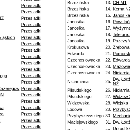
Brzezińska
13.
CH M1
Przesiadki
Brzezińska
14.
Kerna N
Przesiadki
Brzezińska
15.
Janosika
NŻ
Przesiadki
Janosika
16.
Powstań
Przesiadki
Janosika
17.
Wyżynn
Przesiadki
Janosika
18.
Telefoni
ląskich
Przesiadki
Janosika
19.
Pszczyń
Przesiadki
Krokusowa
20.
Zrębowa
Przesiadki
Edwarda
21.
Pomors
Przesiadki
Czechosłowacka
22.
Edwarda
Przesiadki
Czechosłowacka
23.
Mazowie
Przesiadki
Czechosłowacka
24.
Niciarni
iego
Przesiadki
Dw. Łódź
Niciarniana
25.
Przesiadki
NŻ
 Szeregów
Przesiadki
Piłsudskiego
26.
Niciarni
iN
Przesiadki
Piłsudskiego
27.
Widzew 
Przesiadki
Widzewska
28.
Wiejska
ka
Przesiadki
Lodowa
29.
Przybys
ka
Przesiadki
Przybyszewskiego
30.
Mechani
k
Przesiadki
Maciejewskiego
31.
Dw. Łód
Przesiadki
Urząd S