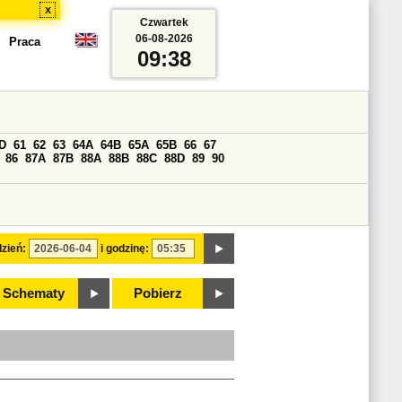
x
Czwartek
06-08-2026
Praca
09:38
D
61
62
63
64A
64B
65A
65B
66
67
86
87A
87B
88A
88B
88C
88D
89
90
zień:
i godzinę:
Schematy
Pobierz