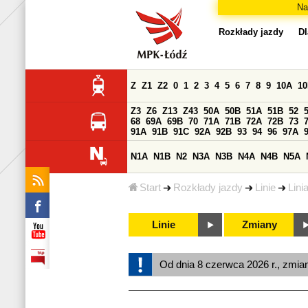
Na
Rozkłady jazdy
Dl
Z
Z1
Z2
0
1
2
3
4
5
6
7
8
9
10A
1
Z3
Z6
Z13
Z43
50A
50B
51A
51B
52
68
69A
69B
70
71A
71B
72A
72B
73
91A
91B
91C
92A
92B
93
94
96
97A
N1A
N1B
N2
N3A
N3B
N4A
N4B
N5A
Start
Rozkłady jazdy
Linie
Lini
Linie
Zmiany
Od dnia 8 czerwca 2026 r., zmia