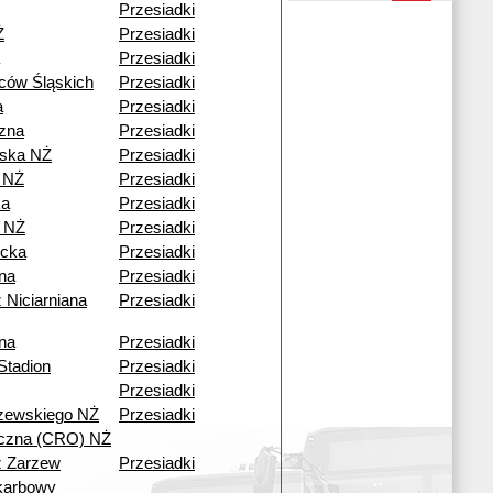
Przesiadki
Ż
Przesiadki
Przesiadki
ców Śląskich
Przesiadki
a
Przesiadki
czna
Przesiadki
ska NŻ
Przesiadki
 NŻ
Przesiadki
ka
Przesiadki
 NŻ
Przesiadki
cka
Przesiadki
ana
Przesiadki
 Niciarniana
Przesiadki
ana
Przesiadki
Stadion
Przesiadki
Przesiadki
zewskiego NŻ
Przesiadki
czna (CRO) NŻ
ź Zarzew
Przesiadki
karbowy