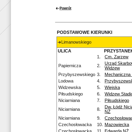
Powrót
PODSTAWOWE KIERUNKI
Limanowskiego
ULICA
PRZYSTANE
1.
Cm. Zarzew
Urząd Skarb
Papiernicza
2.
Widzew
Przybyszewskiego
3.
Mechaniczna
Lodowa
4.
Przybyszews
Widzewska
5.
Wiejska
Piłsudskiego
6.
Widzew Stadi
Niciarniana
7.
Piłsudskiego
Dw. Łódź Nici
Niciarniana
8.
NŻ
Niciarniana
9.
Czechosłowa
Czechosłowacka
10.
Mazowiecka
Czechosłowacka
11.
Edwarda NŻ