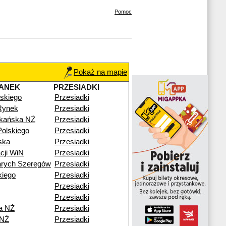
Pomoc
Pokaż na mapie
ANEK
PRZESIADKI
skiego
Przesiadki
Rynek
Przesiadki
zkańska NŻ
Przesiadki
olskiego
Przesiadki
ska
Przesiadki
cji WiN
Przesiadki
arych Szeregów
Przesiadki
kiego
Przesiadki
Przesiadki
Przesiadki
a NŻ
Przesiadki
 NŻ
Przesiadki