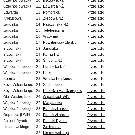
Czechosłowacka
10.
Mazowiecka
Przesiadki
Czechosłowacka
11.
Edwarda NŻ
Przesiadki
Edwarda
12.
Pomorska
Przesiadki
Krokusowa
13.
Zrębowa NŻ
Przesiadki
Janosika
14.
Pszczyńska NŻ
Przesiadki
Janosika
15.
Telefoniczna
Przesiadki
Janosika
16.
Wyżynna
Przesiadki
Janosika
17.
Powstańców Śląskich
Przesiadki
Brzezińska
18.
Janosika
Przesiadki
Brzezińska
19.
Kerna NŻ
Przesiadki
Brzezińska
20.
Śnieżna NŻ
Przesiadki
Wojska Polskiego
21.
Łomnicka NŻ
Przesiadki
Wojska Polskiego
22.
Palki
Przesiadki
Sporna
23.
Wojska Polskiego
Przesiadki
Boya-Żeleńskiego
24.
Sucharskiego
Przesiadki
Boya-Żeleńskiego
25.
Park Szarych Szeregów
Przesiadki
Obr. Westerplatte
26.
Organizacji WiN
Przesiadki
Wojska Polskiego
27.
Marynarska
Przesiadki
Wojska Polskiego
28.
Franciszkańska
Przesiadki
Organizacji WiN
29.
Franciszkańska
Przesiadki
Bałucki Rynek
30.
Bałucki Rynek
Przesiadki
Limanowskiego
31.
Zachodnia
Przesiadki
32.
Limanowskiego