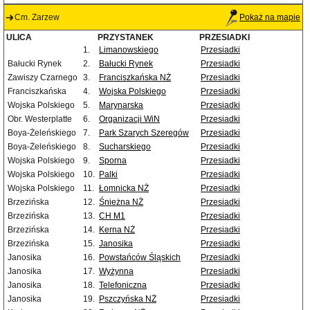
Cm. Zarzew
Pokaż na mapie
ULICA
PRZYSTANEK
PRZESIADKI
1.
Limanowskiego
Przesiadki
Bałucki Rynek
2.
Bałucki Rynek
Przesiadki
Zawiszy Czarnego
3.
Franciszkańska NŻ
Przesiadki
Franciszkańska
4.
Wojska Polskiego
Przesiadki
Wojska Polskiego
5.
Marynarska
Przesiadki
Obr. Westerplatte
6.
Organizacji WiN
Przesiadki
Boya-Żeleńskiego
7.
Park Szarych Szeregów
Przesiadki
Boya-Żeleńskiego
8.
Sucharskiego
Przesiadki
Wojska Polskiego
9.
Sporna
Przesiadki
Wojska Polskiego
10.
Palki
Przesiadki
Wojska Polskiego
11.
Łomnicka NŻ
Przesiadki
Brzezińska
12.
Śnieżna NŻ
Przesiadki
Brzezińska
13.
CH M1
Przesiadki
Brzezińska
14.
Kerna NŻ
Przesiadki
Brzezińska
15.
Janosika
Przesiadki
Janosika
16.
Powstańców Śląskich
Przesiadki
Janosika
17.
Wyżynna
Przesiadki
Janosika
18.
Telefoniczna
Przesiadki
Janosika
19.
Pszczyńska NŻ
Przesiadki