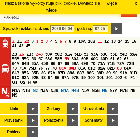
Nasza strona wykorzystuje pliki cookie. Dowiedz się
więcej
x
#
więcej.
Sprawdź rozkład na dzień:
i godzinę:
Z
Z1
Z2
0
1
2
3
4
5
6
7
8
9
10A
10B
11
12
13
14
15
16
41
43
45
Z3
Z6
Z13
Z43
50A
50B
51A
51B
52
53A
53C
53B
54B
55A
55B
55C
56
57
58A
58B
59
60A
60B
60C
60D
61
62
63
64A
64B
65A
65B
66
67
68
69A
69B
70
71A
71B
72A
72B
73
75A
75B
76
77
78
80A
80B
81A
81B
82A
82B
83
84A
84B
85A
85B
86
87A
87B
88A
88B
88C
88D
89
90
91A
91B
91C
92A
92B
93
94
96
97A
97B
99
100
101
201
202
6.
F1
G1
G2
H
W
N1A
N1B
N2
N3A
N3B
N4A
N4B
N5A
N5B
N6
N7A
N7B
N8
N9
Linie
Zmiany
Utrudnienia
Przystanki
Połączenia
Schematy
Pobierz