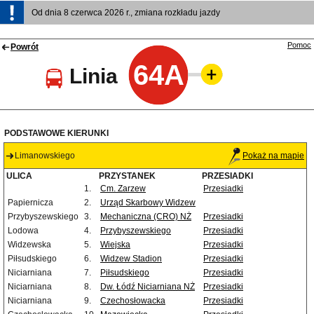
Od dnia 8 czerwca 2026 r., zmiana rozkładu jazdy
Pomoc
Powrót
64A
Linia
PODSTAWOWE KIERUNKI
Limanowskiego
Pokaż na mapie
ULICA
PRZYSTANEK
PRZESIADKI
1.
Cm. Zarzew
Przesiadki
Papiernicza
2.
Urząd Skarbowy Widzew
Przybyszewskiego
3.
Mechaniczna (CRO) NŻ
Przesiadki
Lodowa
4.
Przybyszewskiego
Przesiadki
Widzewska
5.
Wiejska
Przesiadki
Piłsudskiego
6.
Widzew Stadion
Przesiadki
Niciarniana
7.
Piłsudskiego
Przesiadki
Niciarniana
8.
Dw. Łódź Niciarniana NŻ
Przesiadki
Niciarniana
9.
Czechosłowacka
Przesiadki