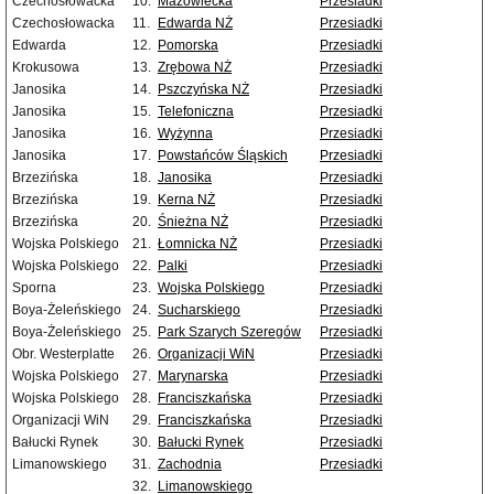
Czechosłowacka
10.
Mazowiecka
Przesiadki
Czechosłowacka
11.
Edwarda NŻ
Przesiadki
Edwarda
12.
Pomorska
Przesiadki
Krokusowa
13.
Zrębowa NŻ
Przesiadki
Janosika
14.
Pszczyńska NŻ
Przesiadki
Janosika
15.
Telefoniczna
Przesiadki
Janosika
16.
Wyżynna
Przesiadki
Janosika
17.
Powstańców Śląskich
Przesiadki
Brzezińska
18.
Janosika
Przesiadki
Brzezińska
19.
Kerna NŻ
Przesiadki
Brzezińska
20.
Śnieżna NŻ
Przesiadki
Wojska Polskiego
21.
Łomnicka NŻ
Przesiadki
Wojska Polskiego
22.
Palki
Przesiadki
Sporna
23.
Wojska Polskiego
Przesiadki
Boya-Żeleńskiego
24.
Sucharskiego
Przesiadki
Boya-Żeleńskiego
25.
Park Szarych Szeregów
Przesiadki
Obr. Westerplatte
26.
Organizacji WiN
Przesiadki
Wojska Polskiego
27.
Marynarska
Przesiadki
Wojska Polskiego
28.
Franciszkańska
Przesiadki
Organizacji WiN
29.
Franciszkańska
Przesiadki
Bałucki Rynek
30.
Bałucki Rynek
Przesiadki
Limanowskiego
31.
Zachodnia
Przesiadki
32.
Limanowskiego