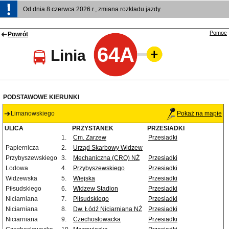
Od dnia 8 czerwca 2026 r., zmiana rozkładu jazdy
Pomoc
Powrót
64A
Linia
PODSTAWOWE KIERUNKI
Limanowskiego
Pokaż na mapie
ULICA
PRZYSTANEK
PRZESIADKI
1.
Cm. Zarzew
Przesiadki
Papiernicza
2.
Urząd Skarbowy Widzew
Przybyszewskiego
3.
Mechaniczna (CRO) NŻ
Przesiadki
Lodowa
4.
Przybyszewskiego
Przesiadki
Widzewska
5.
Wiejska
Przesiadki
Piłsudskiego
6.
Widzew Stadion
Przesiadki
Niciarniana
7.
Piłsudskiego
Przesiadki
Niciarniana
8.
Dw. Łódź Niciarniana NŻ
Przesiadki
Niciarniana
9.
Czechosłowacka
Przesiadki