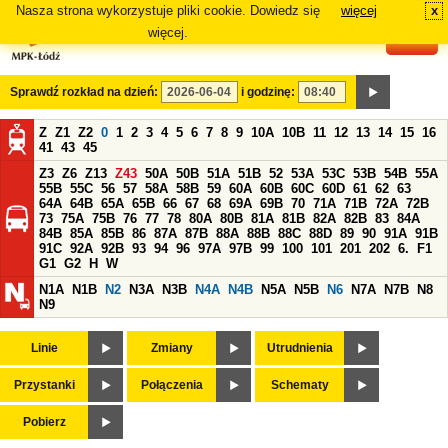
Nasza strona wykorzystuje pliki cookie. Dowiedz się
więcej
x
#
więcej.
Sprawdź rozkład na dzień:
i godzinę:
Z
Z1
Z2
0
1
2
3
4
5
6
7
8
9
10A
10B
11
12
13
14
15
16
41
43
45
Z3
Z6
Z13
Z43
50A
50B
51A
51B
52
53A
53C
53B
54B
55A
55B
55C
56
57
58A
58B
59
60A
60B
60C
60D
61
62
63
64A
64B
65A
65B
66
67
68
69A
69B
70
71A
71B
72A
72B
73
75A
75B
76
77
78
80A
80B
81A
81B
82A
82B
83
84A
84B
85A
85B
86
87A
87B
88A
88B
88C
88D
89
90
91A
91B
91C
92A
92B
93
94
96
97A
97B
99
100
101
201
202
6.
F1
G1
G2
H
W
N1A
N1B
N2
N3A
N3B
N4A
N4B
N5A
N5B
N6
N7A
N7B
N8
N9
Linie
Zmiany
Utrudnienia
Przystanki
Połączenia
Schematy
Pobierz