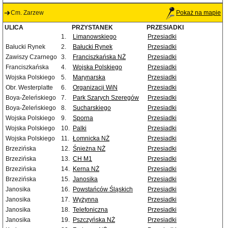
Cm. Zarzew
Pokaż na mapie
ULICA
PRZYSTANEK
PRZESIADKI
1.
Limanowskiego
Przesiadki
Bałucki Rynek
2.
Bałucki Rynek
Przesiadki
Zawiszy Czarnego
3.
Franciszkańska NŻ
Przesiadki
Franciszkańska
4.
Wojska Polskiego
Przesiadki
Wojska Polskiego
5.
Marynarska
Przesiadki
Obr. Westerplatte
6.
Organizacji WiN
Przesiadki
Boya-Żeleńskiego
7.
Park Szarych Szeregów
Przesiadki
Boya-Żeleńskiego
8.
Sucharskiego
Przesiadki
Wojska Polskiego
9.
Sporna
Przesiadki
Wojska Polskiego
10.
Palki
Przesiadki
Wojska Polskiego
11.
Łomnicka NŻ
Przesiadki
Brzezińska
12.
Śnieżna NŻ
Przesiadki
Brzezińska
13.
CH M1
Przesiadki
Brzezińska
14.
Kerna NŻ
Przesiadki
Brzezińska
15.
Janosika
Przesiadki
Janosika
16.
Powstańców Śląskich
Przesiadki
Janosika
17.
Wyżynna
Przesiadki
Janosika
18.
Telefoniczna
Przesiadki
Janosika
19.
Pszczyńska NŻ
Przesiadki